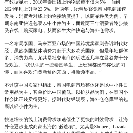
有数据显示，2018年泰国线上购物渗透率仅为5%，而到
2024年则上升至23.5%。近两年，Jet明显察觉泰国电商加速
发展，消费者对线上购物接纳度提升。以商品种类为例，早
期东南亚快递包裹以中小件为主，而近两三年消费者逐步接
受在线上购买家电，从而催生大件快递与海外仓需求。
一名布局泰国、马来西亚市场的中国跨境卖家则告诉时代财
经，虽然泰国整体消费力低于大多欧美国家，但是年轻群体
多、消费力高，尤其是社交电商的玩法近几年在曼谷亦十分
受欢迎。“我认识的一些泰国学生、上班族都没有存钱的习
惯，而且喜欢消费新鲜的东西，换新频率高。”
不过该中国卖家也指出，泰国电商市场整体还是以中小件日
常用品为主，客单价比中国偏低。以护肤品为例，在泰国小
样会比正装卖得更好。据时代财经观察，海外仓仓库里的包
裹以轻小件为主。
快速增长的线上消费需求加速催生了更快的时效需求，让海
外仓逐步变成商家出海的“必选项”。尤其是Shopee、Lazada