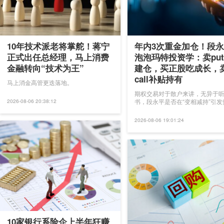
10年技术派老将掌舵！蒋宁
年内3次重金加仓！段
正式出任总经理，马上消费
泡泡玛特投资学：卖pu
金融转向“技术为王”
建仓，买正股吃成长，
call补贴持有
马上消金高管更迭落地。
期权交易对于散户来讲，无异于
书，段永平是否在“变相减持”引发
2026-08-06 20:38:12
2026-08-06 19:01:24
10家银行系险企上半年狂赚