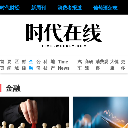
时代财经
新周刊
消费者报道
葡萄酒杂志
首
要
区
财
金
公
科
地
汽
商研
消费观
大健
更
Time
页
闻
域
经
融
司
技
产
News
车
院
察
康
多
金融