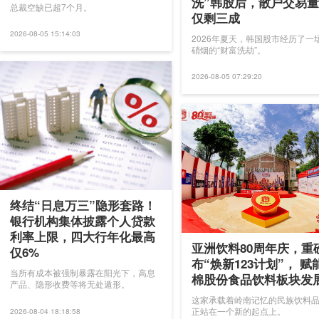
洗”韩股后，散户交易
总裁空缺已超7个月。
仅剩三成
2026-08-05 15:14:03
2026年夏天，韩国股市经历了一
硝烟的“财富洗劫”。
2026-08-05 07:29:20
终结“日息万三”隐形套路！
银行机构集体披露个人贷款
利率上限，四大行年化最高
亚洲饮料80周年庆，重
仅6%
布“焕新123计划”， 赋
当所有成本被强制暴露在阳光下，高息
棉股份食品饮料板块发
产品、隐形收费等将无处遁形。
这家承载着岭南记忆的民族饮料
正站在一个新的起点上。
2026-08-04 18:18:58