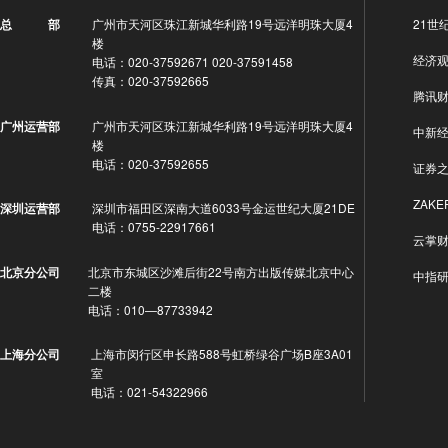
广州市天河区珠江新城华利路19号远洋明珠大厦4
21世
总 部
楼
经济
电话：020-37592671 020-37591458
传真：020-37592665
腾讯
广州市天河区珠江新城华利路19号远洋明珠大厦4
广州运营部
中新
楼
电话：020-37592655
证券
ZAKE
深圳市福田区深南大道6033号金运世纪大厦21DE
深圳运营部
电话：0755-22917661
云掌
北京市东城区沙滩后街22号南方出版传媒北京中心
北京分公司
中指
二楼
电话：010—87733942
上海市闵行区申长路588号虹桥绿谷广场B座3A01
上海分公司
室
电话：021-54322966