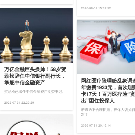
2026-08-01 15:39:52
万亿金融巨头换帅！58岁贺
劲松辞任中信银行副行长，
网红医疗险理赔乱象调
掌舵中信金融资产
年缴费1933元，首次理
贺劲松已出任中信金融资产党委书记。
卡17天！百万医疗险“
出”困住投保人
2026-07-31 22:29:29
若遭遇不合理拒赔，投保人该如
对？
2026-07-31 20:45:14