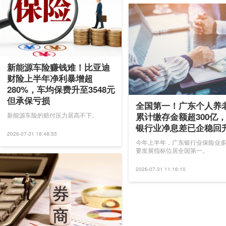
新能源车险赚钱难！比亚迪
财险上半年净利暴增超
280%，车均保费升至3548元
但承保亏损
全国第一！广东个人养
累计缴存金额超300亿
新能源车险的赔付压力居高不下。
银行业净息差已企稳回
2026-07-31 18:48:55
今年上半年，广东银行业保险业
要发展指标位居全国第一。
2026-07-31 11:16:10