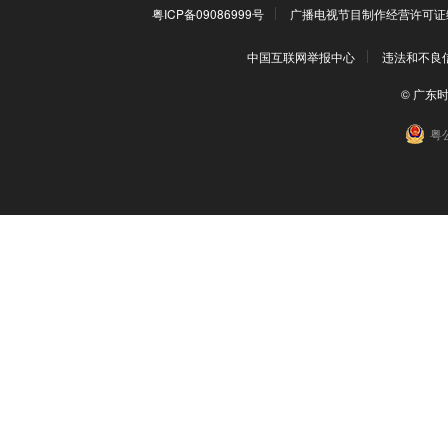
粤ICP备09086999号
广播电视节目制作经营许可证编号
中国互联网举报中心
违法和不良信息
© 广东
粤公