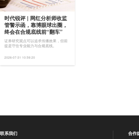
时代锐评 | 网红分析师收监
管警示函，靠博眼球出圈，
终会在合规底线前“翻车”
证券研究观点可以追求传播效果，但前
提是守住专业能力与合规底线。
2026-07-31 10:59:20
联系我们
合作