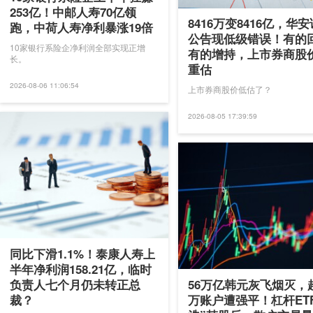
253亿！中邮人寿70亿领
8416万变8416亿，华
跑，中荷人寿净利暴涨19倍
公告现低级错误！有的
10家银行系险企净利润全部实现正增
有的增持，上市券商股
长。
重估
2026-08-06 11:06:54
上市券商股价低估了？
2026-08-05 17:39:59
同比下滑1.1%！泰康人寿上
半年净利润158.21亿，临时
负责人七个月仍未转正总
56万亿韩元灰飞烟灭，超
裁？
万账户遭强平！杠杆ET