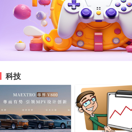
停
脑机接口正从实验室的临床验证阶段，迈入早
尽管各路玩家
期商业化探索期。
谁能把AI更
谁就能抢占下
科技