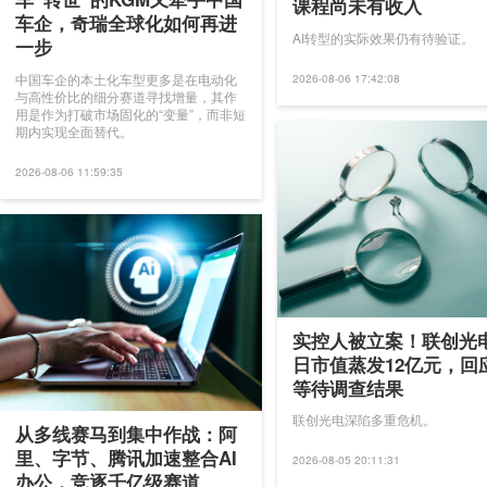
课程尚未有收入
车企，奇瑞全球化如何再进
AI转型的实际效果仍有待验证。
一步
中国车企的本土化车型更多是在电动化
2026-08-06 17:42:08
与高性价比的细分赛道寻找增量，其作
用是作为打破市场固化的“变量”，而非短
期内实现全面替代。
2026-08-06 11:59:35
实控人被立案！联创光
日市值蒸发12亿元，回
等待调查结果
联创光电深陷多重危机。
从多线赛马到集中作战：阿
里、字节、腾讯加速整合AI
2026-08-05 20:11:31
办公，竞逐千亿级赛道