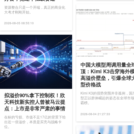
资源整合只是一个开端，真正的商业化
大考才刚刚开始。
2026-08-05 08:55:10
中国大模型周调用量全
顶：Kimi K3击穿海外
高溢价壁垒，引爆全球
型价格战
​Kimi K3的强势突围并非孤例，
拟溢价90%拿下控制权！欣
型正以群体崛起的姿态在全球市
天科技新实控人曾被马云提
霸榜。
点：上市是非常严肃的事情
2026-08-04 21:27:33
在标的亏损、市值不足17亿的背景下给
出近一倍溢价，本质是买壳与战略卡
位。