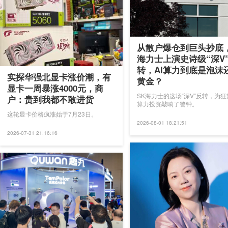
从散户爆仓到巨头抄底，
海力士上演史诗级“深V
转，AI算力到底是泡沫
实探华强北显卡涨价潮，有
黄金？
显卡一周暴涨4000元，商
SK海力士的这场“深V”反转，为狂
户：贵到我都不敢进货
算力投资敲响了警钟。
这轮显卡价格疯涨始于7月23日。
2026-08-01 18:21:51
2026-07-31 21:16:16