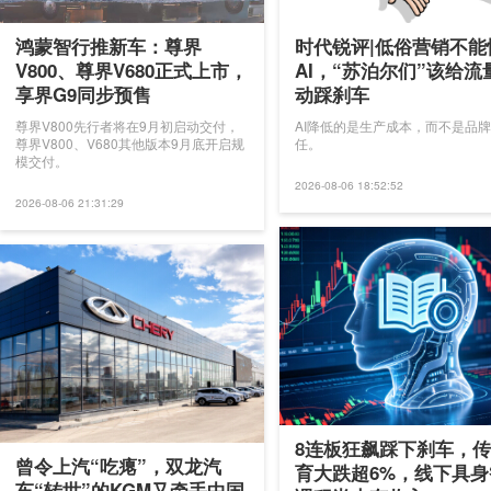
鸿蒙智行推新车：尊界
时代锐评|低俗营销不能
V800、尊界V680正式上市，
AI，“苏泊尔们”该给流
享界G9同步预售
动踩刹车
尊界V800先行者将在9月初启动交付，
AI降低的是生产成本，而不是品
尊界V800、V680其他版本9月底开启规
任。
模交付。
2026-08-06 18:52:52
2026-08-06 21:31:29
8连板狂飙踩下刹车，
曾令上汽“吃瘪”，双龙汽
育大跌超6%，线下具身
车“转世”的KGM又牵手中国