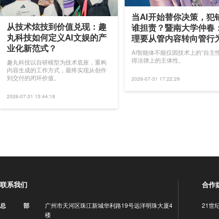
当AI开始替你决策，犯
从技术炫技到价值兑现：趣
谁担责？暨南大学仲春
丸科技如何定义AI文娱的产
理要从管内容转向管行
业化新范式？
AI智能体不能仅因技术上的“自主性
得法律上的主体性。
趣丸科技以自研模型为技术底座，重构
内容生成的工作方式，最终实现从创作
到交付的闭环价值。
2026-07-31 17:22:29
2026-07-31 15:44:18
联系我们
合作
广州市天河区珠江新城华利路19号远洋明珠大厦4
21世
总 部
楼