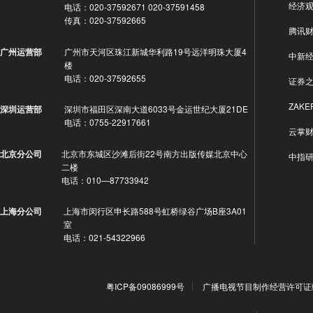
经济
电话：020-37592671 020-37591458
传真：020-37592665
腾讯
广州市天河区珠江新城华利路19号远洋明珠大厦4
广州运营部
中新
楼
电话：020-37592655
证券
ZAKE
深圳市福田区深南大道6033号金运世纪大厦21DE
深圳运营部
电话：0755-22917661
云掌
北京市东城区沙滩后街22号南方出版传媒北京中心
北京分公司
中指
二楼
电话：010—87733942
上海市闵行区申长路588号虹桥绿谷广场B座3A01
上海分公司
室
电话：021-54322966
粤ICP备09086999号
广播电视节目制作经营许可证编号