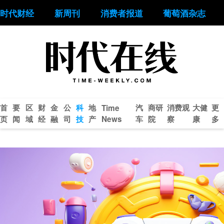
时代财经
新周刊
消费者报道
葡萄酒杂志
首
要
区
财
金
公
科
地
汽
商研
消费观
大健
更
Time
页
闻
域
经
融
司
技
产
News
车
院
察
康
多
马斯克再度引爆A股！脑
AI终
机接口商业化依赖“输
界厮杀
血”，9只概念股20cm涨
理想同