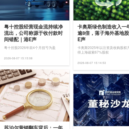
粤十控股经营现金流持续净
卡奥斯绿色制造收入一
流出，公司称源于收付款时
逾8倍，落子海外基地
间错配｜港E声
E声
粤十控股2026年前4个月扭亏为盈
卡奥斯2025年以注资及收购股权
得上海碳索67%股权
2026-08-07 15:15:08
2026-08-07 15:14:53
苏泊尔营销翻车背后：一年