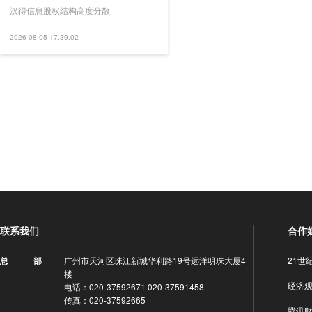
汉得信息股权结构高度分散
2026-08-05 17:39:02
联系我们
合作
广州市天河区珠江新城华利路19号远洋明珠大厦4
21世
总 部
楼
经济
电话：020-37592671 020-37591458
传真：020-37592665
腾讯