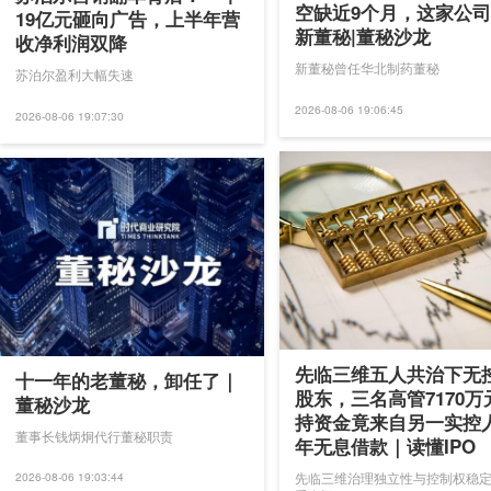
空缺近9个月，这家公
19亿元砸向广告，上半年营
新董秘|董秘沙龙
收净利润双降
新董秘曾任华北制药董秘
苏泊尔盈利大幅失速
2026-08-06 19:06:45
2026-08-06 19:07:30
先临三维五人共治下无
十一年的老董秘，卸任了｜
股东，三名高管7170万
董秘沙龙
持资金竟来自另一实控
董事长钱炳炯代行董秘职责
年无息借款｜读懂IPO
先临三维治理独立性与控制权稳
2026-08-06 19:03:44