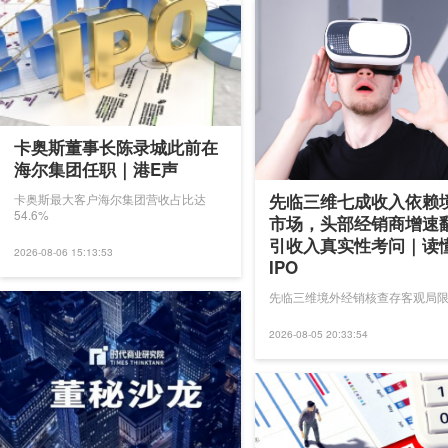
卡奥斯董事长陈录城此前在
海尔集团任职｜港E声
先临三维七成收入依赖
卡奥斯最大客户海尔集团营收占比达
54.6%
市场，头部经销商增速
引收入真实性考问｜读
2026-08-06 15:13:53
IPO
先临三维境外经销核查存客观局
2026-08-05 20:33:54