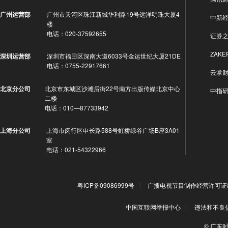
广州市天河区珠江新城华利路19号远洋明珠大厦4
广州运营部
中新
楼
电话：020-37592655
证券
ZAKE
深圳市福田区深南大道6033号金运世纪大厦21DE
深圳运营部
电话：0755-22917661
云掌
北京市东城区沙滩后街22号南方出版传媒北京中心
北京分公司
中指
二楼
电话：010—87733942
上海市闵行区申长路588号虹桥绿谷广场B座3A01
上海分公司
室
电话：021-54322966
粤ICP备09086999号
广播电视节目制作经营许可证编号
中国互联网举报中心
违法和不良信息
© 广东