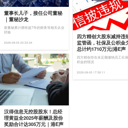
董事长儿子，接任公司董秘
｜董秘沙龙
新董秘累计拥有超7年的财务等相关从业
经验
四方精创大股东减持违
监管函，社保及公积金
2026-08-05 20:33:34
总计约1710万元|港E声
四方精创存在未足额缴纳员工社
积金的情况
2026-08-05 17:39:11
汉得信息无控股股东！总经
理黄益全2025年薪酬及股份
奖励合计达305万元｜港E声