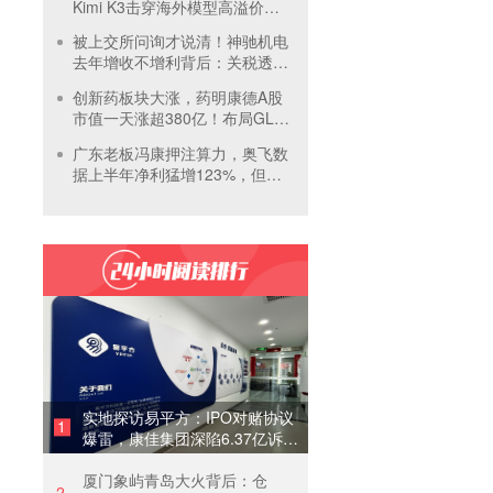
Kimi K3击穿海外模型高溢价壁
垒，引爆全球大模型价格战
被上交所问询才说清！神驰机电
去年增收不增利背后：关税透支
订单、北美飓风骤减
创新药板块大涨，药明康德A股
市值一天涨超380亿！布局GLP-
1面临竞争加剧
广东老板冯康押注算力，奥飞数
据上半年净利猛增123%，但总
负债首超126亿元
实地探访易平方：IPO对赌协议
1
爆雷，康佳集团深陷6.37亿诉讼
泥潭
厦门象屿青岛大火背后：仓
2