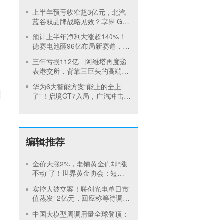
车龙头净利暴增超1200%
上半年预亏收窄超3亿元，北汽
蓝谷双品牌战略见效？享界 G9
或成 “关键变量”
预计上半年净利大涨超140%！
德赛电池砸96亿布局新赛道，连
续2年利润下滑迎拐点？
三年亏损112亿！阿维塔再度递
表港交所，背靠三巨头的高端之
路不好走？
华为6大智能方案“能上的全上
了”！启境GT7入局，广汽冲击高
端市场再提速
编辑推荐
金价大涨2%，老铺黄金们却“涨
不动”了！世界黄金协会：短期
内首饰市场难快速回暖
实控人被立案！联创光电单日市
值蒸发12亿元，回应称等待调查
结果
中国大模型周调用量全球登顶：