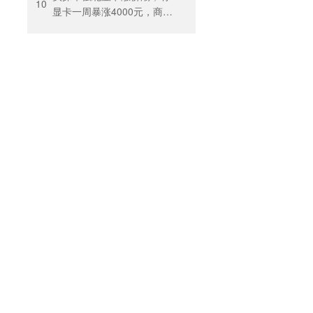
出”困住投保人
10
显卡一周暴涨4000元，商
户：贵到我都不敢进货