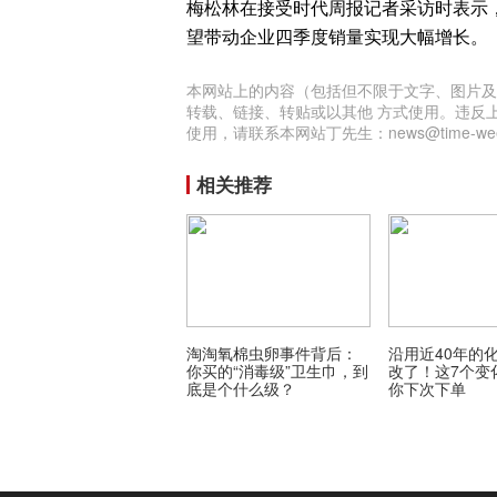
梅松林在接受时代周报记者采访时表示
望带动企业四季度销量实现大幅增长。
本网站上的内容（包括但不限于文字、图片及
转载、链接、转贴或以其他 方式使用。违反
使用，请联系本网站丁先生：news@time-week
相关推荐
淘淘氧棉虫卵事件背后：
沿用近40年的
你买的“消毒级”卫生巾，到
改了！这7个变
底是个什么级？
你下次下单