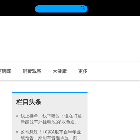

商研院
消费观察
大健康
更多
栏目头条
线上接单、线下暗改：谁在打通
新能源车外挂电池的“灰色通
道”？
盈亏悬殊！10家A股车企半年业
绩预告：乘用车普遍承压，商用