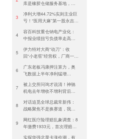
库是橡胶仓储服务基地，当
天气温未达预警，集团5月刚
净利大增44.72%实则主业巨
进行安全管理培训
3
亏！“医用大麻”第一股永吉股
份转型阵痛：靠1.18亿私募
容百科技重仓钠电产业化：
收益“保盈”
4
中报业绩扭亏负债率走高，
百亿扩产承压前行
伊力特对大商“动刀”：收
5
回“小老窖”经营权，厂商一体
化收入全年增长近三成
广东老板冯康押注算力，奥
6
飞数据上半年净利猛增
123%，但总负债首超126亿
被上交所问询才说清！神驰
元
7
机电去年增收不增利背后：
关税透支订单、北美飓风骤
对话追觅全球总裁常新伟：
减
8
战略聚焦不是换赛道，我们
会长期深耕物理 AI
网红医疗险理赔乱象调查：8
9
年缴费1933元，首次理赔被
卡17天！百万医疗险“宽进严
实探华强北显卡涨价潮，有