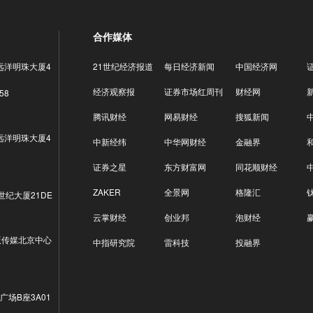
合作媒体
远洋明珠大厦4
21世纪经济报道
每日经济新闻
中国经济网
经济观察报
证券市场红周刊
财经网
58
腾讯财经
网易财经
搜狐新闻
远洋明珠大厦4
中新经纬
中华网财经
金融界
证券之星
东方财富网
同花顺财经
ZAKER
全景网
格隆汇
世纪大厦21DE
云掌财经
创业邦
泡财经
版传媒北京中心
中指研究院
雷科技
投融界
广场B座3A01