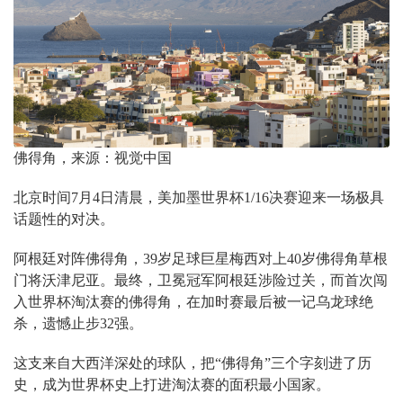
佛得角，来源：视觉中国
北京时间7月4日清晨，美加墨世界杯1/16决赛迎来一场极具
话题性的对决。
阿根廷对阵佛得角，39岁足球巨星梅西对上40岁佛得角草根
门将沃津尼亚。最终，卫冕冠军阿根廷涉险过关，而首次闯
入世界杯淘汰赛的佛得角，在加时赛最后被一记乌龙球绝
杀，遗憾止步32强。
这支来自大西洋深处的球队，把“佛得角”三个字刻进了历
史，成为世界杯史上打进淘汰赛的面积最小国家。