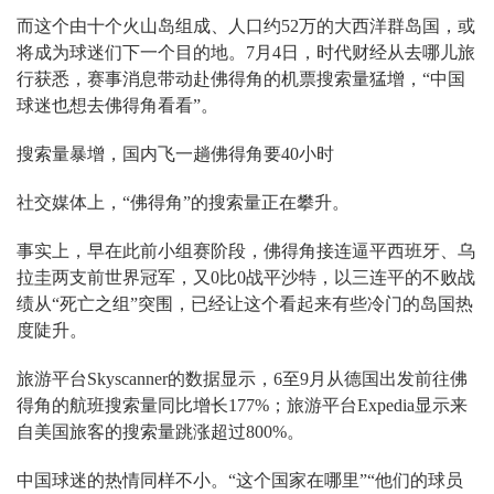
而这个由十个火山岛组成、人口约52万的大西洋群岛国，或
将成为球迷们下一个目的地。7月4日，时代财经从去哪儿旅
行获悉，赛事消息带动赴佛得角的机票搜索量猛增，“中国
球迷也想去佛得角看看”。
搜索量暴增，国内飞一趟佛得角要40小时
社交媒体上，“佛得角”的搜索量正在攀升。
事实上，早在此前小组赛阶段，佛得角接连逼平西班牙、乌
拉圭两支前世界冠军，又0比0战平沙特，以三连平的不败战
绩从“死亡之组”突围，已经让这个看起来有些冷门的岛国热
度陡升。
旅游平台Skyscanner的数据显示，6至9月从德国出发前往佛
得角的航班搜索量同比增长177%；旅游平台Expedia显示来
自美国旅客的搜索量跳涨超过800%。
中国球迷的热情同样不小。“这个国家在哪里”“他们的球员