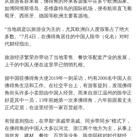
从旅游客群来看，佛得角的外来客源集中在多个欧洲国家。
如博阿维斯塔岛、圣维森特岛的国际机场，便有航班直飞葡
萄牙、西班牙、德国等欧洲主要客源地。
“当地就是以旅游业为主的，尤其欧洲白人度假客占了绝大
多数。”7月4日，在佛得角居住的中国人陈华（化名）对时
代财经指出。
旅游经济繁荣亦带动了当地零售、餐饮等配套产业的发展，
上千的中国人便在这里早已悄悄扎根。
据中国驻佛得角大使2019年一则采访，约有2000名中国人在
佛得角生活和工作。在社交平台上，有游客提到，发现佛得
角街头许多小卖部由中国人经营。而来自浙江温州的陈华正
好是其中一员，13年前她第一次来佛得角，六年前跟着丈夫
正式定居，在这里经营一家百货超市。
有报道则指出，在早期“亲戚带亲戚、同乡带同乡”模式下，
在佛得角的中国人大多以河北、浙江两个地方为主，从事上
游批发、建材、餐饮、百货等业务。陈华同样对时代财经