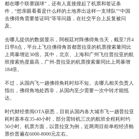
都在哪个联赛踢球”，还有人直接搜起了机票和签证条
件，“想亲眼看看是什么样的土地养出这样一支球队”“中国
去佛得角需要签证吗”等等问题，在社交平台上反复被问
及。
去哪儿提供的数据显示，阿根廷对阵佛得角当天，截至7月4
日早8点，平台上飞往佛得角首都普拉亚的机票搜索量同比
上周暴增近30倍。其中，北京、上海和广州飞往普拉亚的航
班搜索热度最高，广州-普拉亚的机票搜索量同比上周暴增
184倍。
不过，从国内飞一趟佛得角耗时却不短。去哪儿相关负责人
指出，佛得角地处西非，从国内至少需要一次中转才能抵
达。
时代财经查阅OTA获悉，目前从国内各大城市飞一趟普拉亚
耗时基本在35-40小时，部分需转机三次的航班全程耗时约
50小时。机票方面，以普拉亚为例，近两周目前单程经济舱
票价普遍在6000-8000元左右。