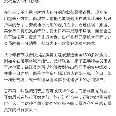
景权益的“万能钥匙”。
在过去，不少用户对酒店积分的印象都是攒得慢、规则多、
用起来不方便。而现在，这把万能钥匙正在试着让积分从账
户里的数字，变成通行无阻的虚拟货币。通过住宿、旅游、
美食等消费积累的积分，其出口不再局限于房晚，而是全面
向下游拓宽，覆盖了非遗美食、出行礼品乃至航空里程，让
会员的每一分消费，都成为下一次美好体验的序章。
从今年春节联合快消品牌将主题展搬进全国1500多家酒店，
到如今在暑期将城市活动、品牌联名、亲子互动和会员服务
再次串联，锦江荟之所以能够做到在出行旺季的集中爆发，
并非一日之功，而是过往多年锦江酒店在统一线上入口、统
一积分规则、统一管理系统等体系化建设上的水到渠成。
它不再一味强调消费之后可以获得什么，而是将目光前置，
开始思考在旅行开始之前、旅行进行当中，还能为消费者提
供什么。而这种全周期陪伴的终极考验，最终必将落脚到最
真实的出行决策上。