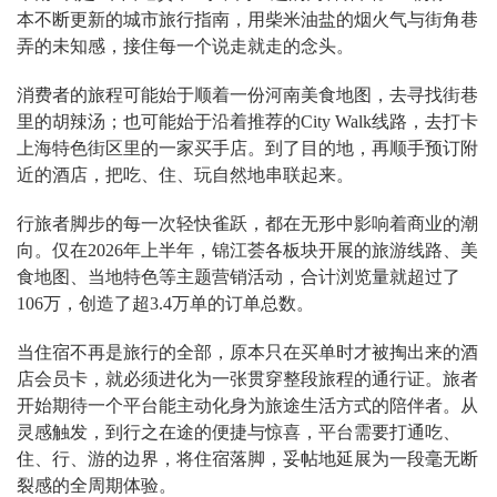
本不断更新的城市旅行指南，用柴米油盐的烟火气与街角巷
弄的未知感，接住每一个说走就走的念头。
消费者的旅程可能始于顺着一份河南美食地图，去寻找街巷
里的胡辣汤；也可能始于沿着推荐的City Walk线路，去打卡
上海特色街区里的一家买手店。到了目的地，再顺手预订附
近的酒店，把吃、住、玩自然地串联起来。
行旅者脚步的每一次轻快雀跃，都在无形中影响着商业的潮
向。仅在2026年上半年，锦江荟各板块开展的旅游线路、美
食地图、当地特色等主题营销活动，合计浏览量就超过了
106万，创造了超3.4万单的订单总数。
当住宿不再是旅行的全部，原本只在买单时才被掏出来的酒
店会员卡，就必须进化为一张贯穿整段旅程的通行证。旅者
开始期待一个平台能主动化身为旅途生活方式的陪伴者。从
灵感触发，到行之在途的便捷与惊喜，平台需要打通吃、
住、行、游的边界，将住宿落脚，妥帖地延展为一段毫无断
裂感的全周期体验。