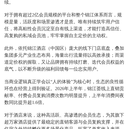
续。
对于拥有超过2亿会员规模的平台和整个锦江体系而言，规
模是量，活跃度和场景渗透才是质。唯有持续筑牢用户信
任，将高粘性会员沉淀至自有线上渠道，才能打造高信任、
高复购的私域会员池，牢牢掌握自主定价的主动权。
此外，依托锦江酒店（中国区）庞大的线下门店底盘，叠加
集团多元产业生态布局，海量出行流量得以高效承接；而渠
道定价权的握取，又让品牌拥有持续打磨、迭代会员权益的
底气，以不断升级的福利回馈每一位忠实用户。
当商业逻辑真正学会以“人的体验”为核心时，生态的良性循
环也在经营上得到验证。2026年上半年，锦江荟线上直销贡
献率、付费会员复购消费次数均明显提升，上半年消费间夜
数同比提升超1.6倍。
对于酒店来说，这种高活跃、高渗透的会员生态，为其旗下
超万家酒店提供了最稳定的直销客源与会员复购支撑，并在
住宿之外持续孵化更多场景化产品，拓宽了单客收入来源，