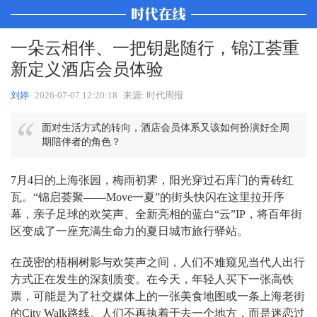
一朵云相伴、一把钥匙随行，锦江荟重
新定义酒店会员体验
刘婷
2026-07-07 12:20:18
来源: 时代周报
面对生活方式的转向，酒店会员体系又该如何扮演好全周
期陪伴者的角色？
7月4日的上海张园，梅雨初霁，阳光穿过石库门的青砖红
瓦。“锦启荟聚——Move一夏”的街头快闪在这里拉开序
幕，亲子足球的欢笑声、全新亮相的蓝白“云”IP，将百年街
区变成了一座充满生命力的夏日城市旅行驿站。
在茂密的梧桐树影与欢笑声之间，人们不难窥见当代人出行
方式正在发生的深刻质变。在今天，年轻人买下一张高铁
票，可能是为了社交媒体上的一张美食地图或一条上海老街
的City Walk路线。人们不再执着于去一个地方，而是迷恋过