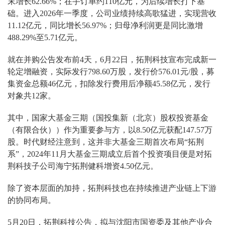
末增长62.66%；在手订单约110亿元，为后续增长打下基
础。进入2026年一季度，公司业绩持续高歌猛进，实现营收
11.12亿元，同比增长56.97%；归母净利润更是同比激增
488.29%至5.71亿元。
就在并购公告发布前4天，6月22日，拓荆科技宣布完成新一
轮定增融资，实际发行798.60万股，发行价576.01元/股，募
集资金总额46亿元，扣除发行费用后净额45.58亿元，发行
对象共12家。
其中，国家大基金三期（国投集新（北京）股权投资基金
（有限合伙））作为重要参与方，以8.50亿元获配147.57万
股。时代财经注意到，这并非大基金三期首次布局“拓荆
系”，2024年11月大基金三期成立后首个投资项目便是对拓
荆科技子公司海宁拓荆健科增资4.50亿元。
除了资本层面的加持，拓荆科技也在持续推进产业链上下游
的协同布局。
5月20日，拓荆科技公告，拟与沈阳市国资委及其他产业合