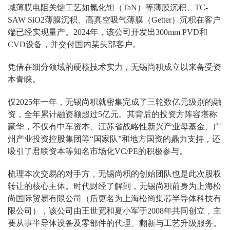
域薄膜电阻关键工艺如氮化钽（TaN）等薄膜沉积、TC-
SAW SiO2薄膜沉积、高真空吸气薄膜（Getter）沉积在客户
端已经实现量产。2024年，该公司开发出300mm PVD和
CVD设备，并交付国内某头部客户。
凭借在细分领域的硬核技术实力，无锡尚积成立以来备受资
本青睐。
仅2025年一年，无锡尚积就密集完成了三轮数亿元级别的融
资，全年累计融资额超过5亿元。其背后的投资方阵容堪称
豪华，不仅有中车资本、江苏省战略性新兴产业母基金、广
州产业投资控股集团等“国家队”和地方国资的鼎力支持，还
吸引了君联资本等知名市场化VC/PE的积极参与。
梳理本次交易的对手方，无锡尚积的创始团队也是此次股权
转让的核心主体。时代财经了解到，无锡尚积前身为上海松
尚国际贸易有限公司（后更名为上海松尚集芯半导体科技有
限公司），该公司由王世宽和夏小军于2008年共同创立，主
要从事半导体设备及零部件的代理、翻新与工艺升级服务。