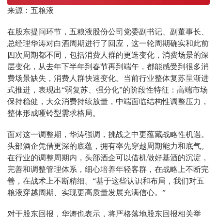
来源：五粮液
在股东提问环节，五粮液股份公司党委副书记、副董事长、
总经理华涛对白酒周期进行了回应，这一轮周期确实和此前
四次周期都不同，包括消费人群的更迭变化，消费场景的深
层变化，从去年下半年到春节再到端午，都能感受到很多消
费场景缺失，消费人群快速变化。当前行业整体复苏呈渐进
式推进，表现出“弱复苏、强分化”的阶段性特征：高端市场
保持稳健，大众消费持续放量，中端面临结构性调整压力，
整体形成哑铃型需求格局。
面对这一调整期，华涛强调，挑战之中更蕴藏战略性机遇。
头部酒企凭借更深的底蕴，拥有率先穿越周期能力和底气。
在行业的调整周期内，头部酒企可以借机做好基酒的沉淀，
完善和调整管理体系，细心培养年轻客群，在战略上不断完
善，在战术上不断精细。“基于这些认识和布局，我们对五
粮液穿越周期、实现更高质量发展充满信心。”
对于股东回报，华涛也表示，将严格落地股东回报相关举