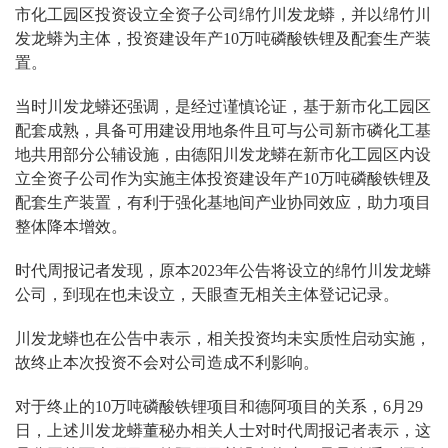
市化工园区投资设立全资子公司绵竹川发龙蟒，并以绵竹川
发龙蟒为主体，投资建设年产10万吨磷酸铁锂及配套生产装
置。
当时川发龙蟒还强调，是经过谨慎论证，基于新市化工园区
配套成熟，具备可用建设用地条件且可与公司新市磷化工基
地共用部分公辅设施，由德阳川发龙蟒在新市化工园区内设
立全资子公司作为实施主体投资建设年产10万吨磷酸铁锂及
配套生产装置，有利于强化基地间产业协同效应，助力项目
整体降本增效。
时代周报记者发现，原本2023年公告将设立的绵竹川发龙蟒
公司，到现在也未设立，天眼查无相关主体登记记录。
川发龙蟒也在公告中表示，相关投资均未实质性启动实施，
故终止本次投资不会对公司造成不利影响。
对于终止的10万吨磷酸铁锂项目和德阿项目的关系，6月29
日，上述川发龙蟒董秘办相关人士对时代周报记者表示，这