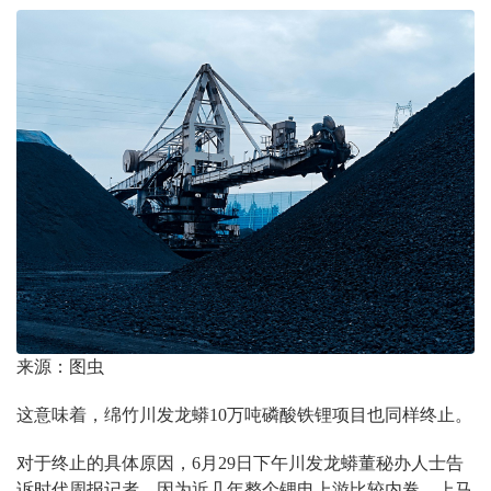
来源：图虫
这意味着，绵竹川发龙蟒10万吨磷酸铁锂项目也同样终止。
对于终止的具体原因，6月29日下午川发龙蟒董秘办人士告
诉时代周报记者，因为近几年整个锂电上游比较内卷，上马