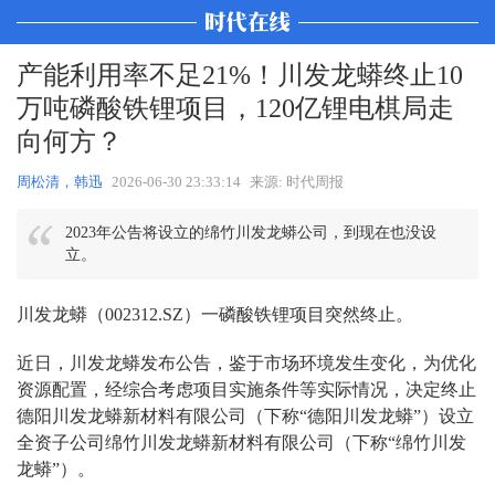
产能利用率不足21%！川发龙蟒终止10
万吨磷酸铁锂项目，120亿锂电棋局走
向何方？
周松清，韩迅
2026-06-30 23:33:14
来源: 时代周报
2023年公告将设立的绵竹川发龙蟒公司，到现在也没设
立。
川发龙蟒（002312.SZ）一磷酸铁锂项目突然终止。
近日，川发龙蟒发布公告，鉴于市场环境发生变化，为优化
资源配置，经综合考虑项目实施条件等实际情况，决定终止
德阳川发龙蟒新材料有限公司（下称“德阳川发龙蟒”）设立
全资子公司绵竹川发龙蟒新材料有限公司（下称“绵竹川发
龙蟒”）。