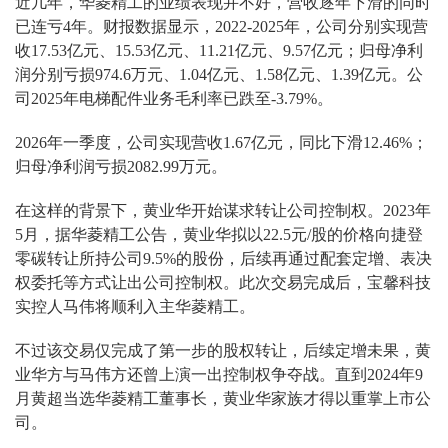
近几年，华菱精工的业绩表现并不好，营收逐年下滑的同时
已连亏4年。财报数据显示，2022-2025年，公司分别实现营
收17.53亿元、15.53亿元、11.21亿元、9.57亿元；归母净利
润分别亏损974.6万元、1.04亿元、1.58亿元、1.39亿元。公
司2025年电梯配件业务毛利率已跌至-3.79%。
2026年一季度，公司实现营收1.67亿元，同比下滑12.46%；
归母净利润亏损2082.99万元。
在这样的背景下，黄业华开始谋求转让公司控制权。2023年
5月，据华菱精工公告，黄业华拟以22.5元/股的价格向捷登
零碳转让所持公司9.5%的股份，后续再通过配套定增、表决
权委托等方式让出公司控制权。此次交易完成后，宝馨科技
实控人马伟将顺利入主华菱精工。
不过该交易仅完成了第一步的股权转让，后续定增未果，黄
业华方与马伟方还曾上演一出控制权争夺战。直到2024年9
月黄超当选华菱精工董事长，黄业华家族才得以重掌上市公
司。