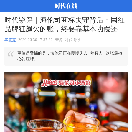
时代锐评｜海伦司商标失守背后：网红
品牌狂飙欠的账，终要靠基本功偿还
幸雯雯
2026-06-30 17:37:20
来源: 时代周报
更值得警惕的是，海伦司正在慢慢失去 “年轻人” 这张最核
心的底牌。