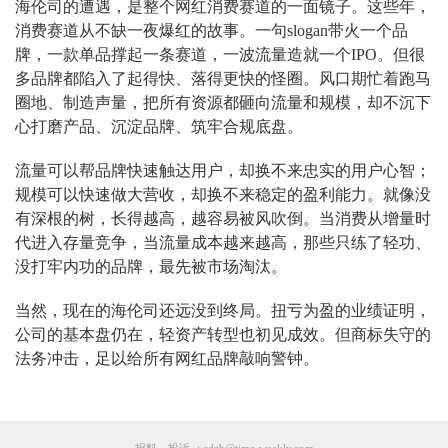
海伦司的遭遇，是整个网红消费赛道的一面镜子。这些年，
消费赛道从不缺一夜爆红的故事。一句slogan带火一个品
牌，一款单品撑起一条赛道，一波流量造就一个IPO。但很
多品牌都陷入了起得快、落得更快的怪圈。风口期忙着跑马
圈地、制造声量，把所有资源都砸向流量和规模，却不沉下
心打磨产品、沉淀品牌、筑牢合规底盘。
流量可以帮品牌快速触达用户，却换不来忠实的用户心智；
规模可以快速做大营收，却换不来稳定的盈利能力。就像没
有深根的树，长得越高，越容易被风吹倒。当消费从增量时
代进入存量竞争，当流量成本越来越高，那些只练了轻功、
没打牢内功的品牌，最先被市场淘汰。
当然，现在的海伦司还远没到终局。扭亏为盈的业绩证明，
公司的基本盘仍在，轻资产转型也初见成效。但商标失守的
法务冲击，足以给所有网红品牌敲响警钟。