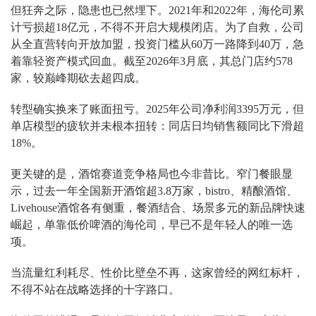
但狂奔之际，隐患也已然埋下。2021年和2022年，海伦司累
计亏损超18亿元，不得不开启大规模闭店。为了自救，公司
从全直营转向开放加盟，投资门槛从60万一路降到40万，急
着靠轻资产模式回血。截至2026年3月底，其总门店约578
家，较巅峰期砍去超四成。
转型确实换来了账面扭亏。2025年公司净利润3395万元，但
单店模型的疲软并未根本扭转：同店日均销售额同比下滑超
18%。
更关键的是，酒馆赛道竞争格局也今非昔比。窄门餐眼显
示，过去一年全国新开酒馆超3.8万家，bistro、精酿酒馆、
Livehouse酒馆各有侧重，餐酒结合、场景多元的新品牌快速
崛起，单靠低价啤酒的海伦司，早已不是年轻人的唯一选
项。
当流量红利耗尽、性价比壁垒不再，这家曾经的网红标杆，
不得不站在战略选择的十字路口。