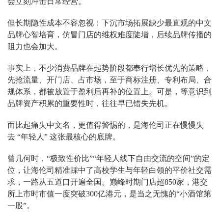
会立刻冲击日常经营。
但长期隐性成本不容忽视：下沉市场拓展缺少最直观的中文
品牌心智培育，仿冒门店的维权难度陡增，后续品牌传播的
阻力也会加大。
事实上，不少消费品牌在起势阶段都奉行增长优先的策略，
先抢流量、开门店、占市场，至于商标注册、专利布局、合
规体系，都被放置于盈利后再补的位置上。可是，等意识到
品牌资产积累的重要性时，往往早已错失先机。
而比起痛失中文名，更值得警惕的，是海伦司正在慢慢失
去 “年轻人” 这张最核心的底牌。
曾几何时，“极致性价比”“年轻人线下自由交流的空间”的定
位，让海伦司精准踩中了高校学生与年轻白领的平价社交需
求，一路从五道口开遍全国。巅峰时期门店超850家，港交
所上市时市值一度突破300亿港元，是当之无愧的“小酒馆第
一股”。