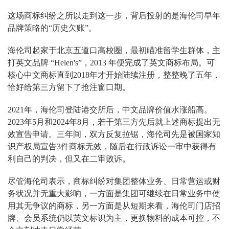
这场商标纠纷之所以走到这一步，背后投射的是海伦司早年
品牌策略的“历史欠账”。
海伦司起家于北京五道口高校圈，最初瞄准留学生群体，主
打英文品牌 “Helen's”，2013 年便完成了英文商标布局。可
核心中文商标直到2018年才开始陆续注册，整整晚了五年，
恰好给第三方留下了抢注窗口期。
2021年，海伦司登陆港交所后，中文品牌价值水涨船高。
2023年5月和2024年8月，若干第三方先后就上述商标提出无
效宣告申请。三年间，双方反复拉锯，海伦司先是被国家知
识产权局宣告3件商标无效，随后在行政诉讼一审中获得有
利自己的判决，但又在二审败诉。
尽管海伦司表示，商标纠纷对集团整体业务、日常营运或财
务状况并无重大影响，一方面是集团可继续在日常业务中使
用其无争议的商标，另一方面是从短期来看，海伦司门店招
牌、会员系统仍以英文标识为主，更换物料的成本可控，不