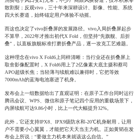
消费电子风口变幻无常，不少厂商跟风换赛道，技术积累零
散割裂；反观vivo，三十年来深耕设计、影像、性能、系统
四大长赛道，始终锚定用户体验不动摇。
而这也决定了vivo折叠屏的发展路径。vivo入局折叠屏起步
不算早，2022年才推出初代X Fold，但坚持“先旗舰、后折
叠”，以直板旗舰标准打磨折叠产品，逐一攻克工艺难题。
这种理念在vivo X Fold6上同样清晰：当行业还在折叠屏上
取舍影像配置时，X Fold6用上了2亿像素大底主摄和蔡司
APO超级长焦；当轻薄与续航难以兼得时，它把等效
7000mAh的蓝海电池塞进了机身。
发布会上一组数据给出了直观证明：在原子工作台同时运行
腾讯会议、WPS、微信和原子笔记四个应用的重载场景下，
内屏续航可达9.86小时，比上一代大幅提升32%。
此外，它还支持IPX8、IPX9级防水和-20℃机身耐用，让用
户不需要小心翼翼，才能把它天天当主力机。正如黄韬在发
布会上所说：“要做主力机本来就该这么自信。”