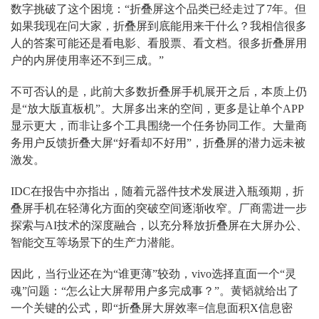
数字挑破了这个困境：“折叠屏这个品类已经走过了7年。但
如果我现在问大家，折叠屏到底能用来干什么？我相信很多
人的答案可能还是看电影、看股票、看文档。很多折叠屏用
户的内屏使用率还不到三成。”
不可否认的是，此前大多数折叠屏手机展开之后，本质上仍
是“放大版直板机”。大屏多出来的空间，更多是让单个APP
显示更大，而非让多个工具围绕一个任务协同工作。大量商
务用户反馈折叠大屏“好看却不好用”，折叠屏的潜力远未被
激发。
IDC在报告中亦指出，随着元器件技术发展进入瓶颈期，折
叠屏手机在轻薄化方面的突破空间逐渐收窄。厂商需进一步
探索与AI技术的深度融合，以充分释放折叠屏在大屏办公、
智能交互等场景下的生产力潜能。
因此，当行业还在为“谁更薄”较劲，vivo选择直面一个“灵
魂”问题：“怎么让大屏帮用户多完成事？”。黄韬就给出了
一个关键的公式，即“折叠屏大屏效率=信息面积X信息密