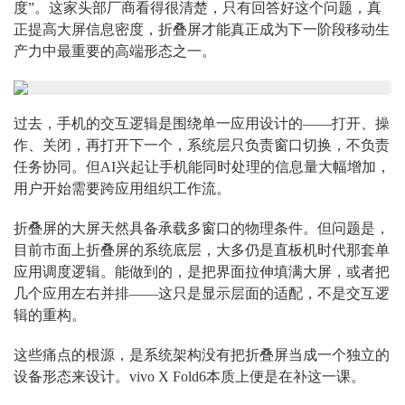
度”。这家头部厂商看得很清楚，只有回答好这个问题，真
正提高大屏信息密度，折叠屏才能真正成为下一阶段移动生
产力中最重要的高端形态之一。
过去，手机的交互逻辑是围绕单一应用设计的——打开、操
作、关闭，再打开下一个，系统层只负责窗口切换，不负责
任务协同。但AI兴起让手机能同时处理的信息量大幅增加，
用户开始需要跨应用组织工作流。
折叠屏的大屏天然具备承载多窗口的物理条件。但问题是，
目前市面上折叠屏的系统底层，大多仍是直板机时代那套单
应用调度逻辑。能做到的，是把界面拉伸填满大屏，或者把
几个应用左右并排——这只是显示层面的适配，不是交互逻
辑的重构。
这些痛点的根源，是系统架构没有把折叠屏当成一个独立的
设备形态来设计。vivo X Fold6本质上便是在补这一课。