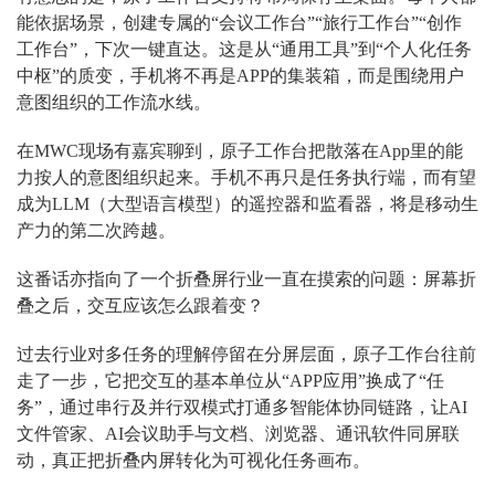
能依据场景，创建专属的“会议工作台”“旅行工作台”“创作
工作台”，下次一键直达。这是从“通用工具”到“个人化任务
中枢”的质变，手机将不再是APP的集装箱，而是围绕用户
意图组织的工作流水线。
在MWC现场有嘉宾聊到，原子工作台把散落在App里的能
力按人的意图组织起来。手机不再只是任务执行端，而有望
成为LLM（大型语言模型）的遥控器和监看器，将是移动生
产力的第二次跨越。
这番话亦指向了一个折叠屏行业一直在摸索的问题：屏幕折
叠之后，交互应该怎么跟着变？
过去行业对多任务的理解停留在分屏层面，原子工作台往前
走了一步，它把交互的基本单位从“APP应用”换成了“任
务”，通过串行及并行双模式打通多智能体协同链路，让AI
文件管家、AI会议助手与文档、浏览器、通讯软件同屏联
动，真正把折叠内屏转化为可视化任务画布。