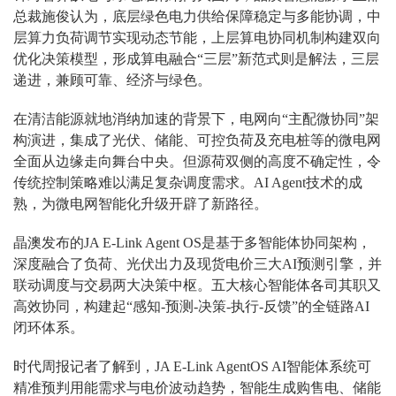
总裁施俊认为，底层绿色电力供给保障稳定与多能协调，中
层算力负荷调节实现动态节能，上层算电协同机制构建双向
优化决策模型，形成算电融合“三层”新范式则是解法，三层
递进，兼顾可靠、经济与绿色。
在清洁能源就地消纳加速的背景下，电网向“主配微协同”架
构演进，集成了光伏、储能、可控负荷及充电桩等的微电网
全面从边缘走向舞台中央。但源荷双侧的高度不确定性，令
传统控制策略难以满足复杂调度需求。AI Agent技术的成
熟，为微电网智能化升级开辟了新路径。
晶澳发布的JA E-Link Agent OS是基于多智能体协同架构，
深度融合了负荷、光伏出力及现货电价三大AI预测引擎，并
联动调度与交易两大决策中枢。五大核心智能体各司其职又
高效协同，构建起“感知-预测-决策-执行-反馈”的全链路AI
闭环体系。
时代周报记者了解到，JA E-Link AgentOS AI智能体系统可
精准预判用能需求与电价波动趋势，智能生成购售电、储能