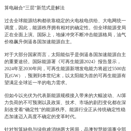
算电融合“三层”新范式是解法
过去全球能源结构都依靠稳定的火电核电供给、大电网统一
调度，因此，能源秩序拥有相对的确定性。但全球能源变局
正在全面上演。国际上，地缘冲突不断冲击能源格局，油气
价格飙升倒逼各国加速能源自主。
对于大部分国家而言，太阳能似乎是倒逼各国加速能源自主
的重要途径。国际能源署《可再生能源2024》报告显示，
2024年至2030年间，可再生能源新增发电能力将超过5500吉
瓦(GW），预测到本世纪末，以太阳能为首的可再生能源有
望满足全球近一半的电力需求。
但如今以光伏为代表新能源规模接入带来的大幅波动、AI算
力负荷的不可预测以及政策、技术、市场的剧烈变化都在深
刻改变着“确定性”的能源秩序。能源行业正从传统确定性稳
态加速迈入高度不确定的变革时代。
针对智算缺电与绿电难消纳两大困局，晶澳智慧能源事业部