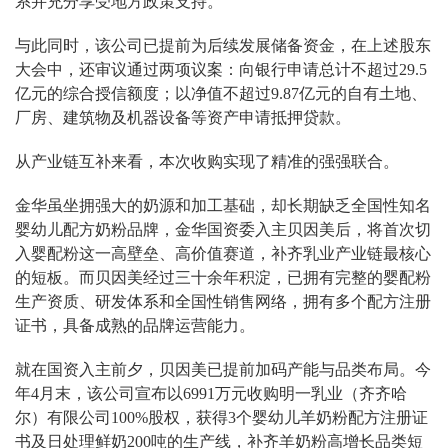
系并充分享受地方政策支持。
与此同时，该公司已提前为后续发展储备资金，在上述股东
大会中，还审议通过两项议案：向银行申请总计不超过29.5
亿元的综合授信额度；以净值不超过9.87亿元的自有土地、
厂房、建筑物及机器设备等资产申请抵押贷款。
从产业链互补来看，本次收购实现了精准的强强联合。
金华虽坐拥强大的奶源和加工基础，却长期缺乏全国性知名
婴幼儿配方奶粉品牌，金华国资委入主贝因美后，将首次切
入婴配粉这一高壁垒、高价值赛道，补齐乳业产业链最核心
的短板。而贝因美经过三十余年积淀，已拥有完整的婴配粉
生产资质、研发体系和全国性销售网络，拥有多个配方注册
证书，具备成熟的品牌运营能力。
就在国资入主前夕，贝因美已提前加码产能与品类布局。今
年4月末，该公司宣布以6991万元收购明一乳业（齐齐哈
尔）有限公司100%股权，获得3个婴幼儿羊奶粉配方注册证
书及日处理鲜奶200吨的生产线，补齐羊奶粉高增长品类短