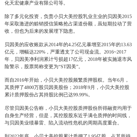
化天宏健康产业有限公司等。
除了多元化投资，负责小贝大美控股乳业主业的贝因美2015
年采取激进的赊销授信策略抢占渠道份额，虽短期拉动了营
收，但也为后来的发展埋下隐患。
贝因美的应收账款从2014年的4.25亿元暴增至2015年的13.63
亿元，增幅达220%，严重透支了公司现金流。2016~2017
年，贝因美净利润累计亏损超17亿元，2018年被实施退市风
险警示，股票简称变更为“ST因美”。
而自2016年开始，小贝大美控股频繁质押股权。当年6月，
其质押了4800万股贝因美股份；2018年9月，小贝大美控股
累计质押股份占其持股比例已达99.99%。
尽管贝因美公告称，小贝大美控股质押股份所得融资均用于
自身生产经营，但是，其控股股东近乎满仓质押的时间线，
与贝因美业绩暴雷、陷入流动性危机的周期高度重合。
到2022年底，小贝大美控股累计质押了1.95亿股，占其所持