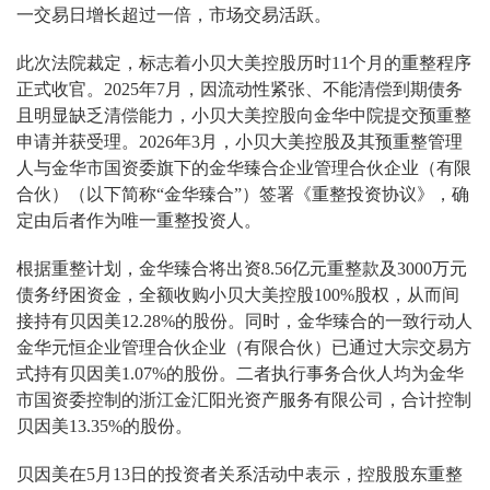
一交易日增长超过一倍，市场交易活跃。
此次法院裁定，标志着小贝大美控股历时11个月的重整程序
正式收官。2025年7月，因流动性紧张、不能清偿到期债务
且明显缺乏清偿能力，小贝大美控股向金华中院提交预重整
申请并获受理。2026年3月，小贝大美控股及其预重整管理
人与金华市国资委旗下的金华臻合企业管理合伙企业（有限
合伙）（以下简称“金华臻合”）签署《重整投资协议》，确
定由后者作为唯一重整投资人。
根据重整计划，金华臻合将出资8.56亿元重整款及3000万元
债务纾困资金，全额收购小贝大美控股100%股权，从而间
接持有贝因美12.28%的股份。同时，金华臻合的一致行动人
金华元恒企业管理合伙企业（有限合伙）已通过大宗交易方
式持有贝因美1.07%的股份。二者执行事务合伙人均为金华
市国资委控制的浙江金汇阳光资产服务有限公司，合计控制
贝因美13.35%的股份。
贝因美在5月13日的投资者关系活动中表示，控股股东重整