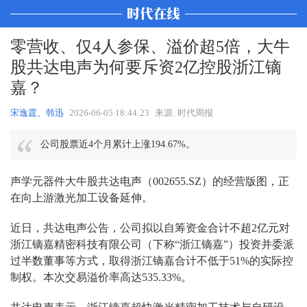
零营收、仅4人参保、溢价超5倍，大牛
股共达电声为何要斥资2亿控股浙江镝
嘉？
宋逸霆、韩迅
2026-06-05 18:44:23
来源: 时代周报
公司股票近4个月累计上涨194.67%。
声学元器件大牛股共达电声（002655.SZ）的经营版图，正
在向上游激光加工设备延伸。
近日，共达电声公告，公司拟以自筹资金合计不超2亿元对
浙江镝嘉精密科技有限公司（下称“浙江镝嘉”）投资并委派
过半数董事等方式，取得浙江镝嘉合计不低于51%的实际控
制权。本次交易溢价率高达535.33%。