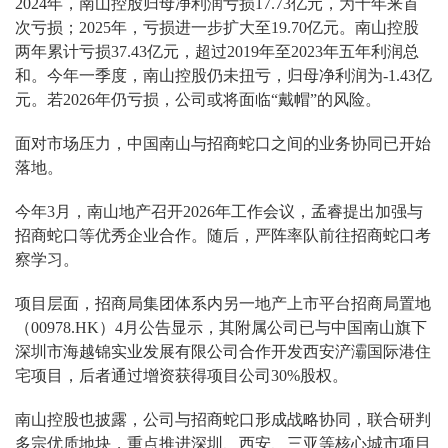
2024年，南山控股归母净利润亏损17.73亿元，为十年来首
次亏损；2025年，亏损进一步扩大至19.70亿元。南山控股
两年累计亏损37.43亿元，超过2019年至2023年五年利润总
和。今年一季度，南山控股仍未扭亏，归母净利润为-1.43亿
元。若2026年仍亏损，公司或将面临“戴帽”的风险。
面对市场压力，中国南山与招商蛇口之间的业务协同已开始
落地。
今年3月，南山地产召开2026年工作会议，孟睿提出加强与
招商蛇口等优秀企业合作。随后，严阵率队前往招商蛇口考
察学习。
项目层面，招商局集团体系内另一地产上市平台招商局置地
（00978.HK）4月公告显示，其附属公司已与中国南山旗下
深圳市海越锦实业发展有限公司合作开发西安浐灞国际港住
宅项目，后者通过增资获得项目公司30%股权。
南山控股也披露，公司与招商蛇口形成战略协同，联合研判
多宗优质地块，重点推进深圳、西安、三亚等核心城市项目