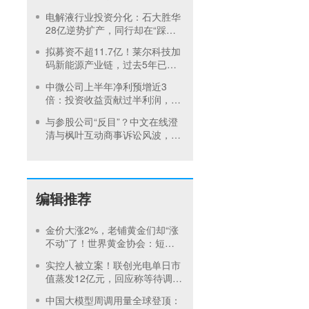
内首饰市场难快速回暖
电解液行业投资分化：石大胜华
28亿逆势扩产，同行却在“踩刹
车”
拟募资不超11.7亿！莱尔科技加
码新能源产业链，过去5年已定
增2次
中微公司上半年净利预增近3
倍：投资收益贡献过半利润，设
备研发持续突破
与参股公司“反目”？中文在线澄
清与枫叶互动商事诉讼风波，重
金押注短剧出海仍未扭亏
编辑推荐
金价大涨2%，老铺黄金们却“涨
不动”了！世界黄金协会：短期
内首饰市场难快速回暖
实控人被立案！联创光电单日市
值蒸发12亿元，回应称等待调查
结果
中国大模型周调用量全球登顶：