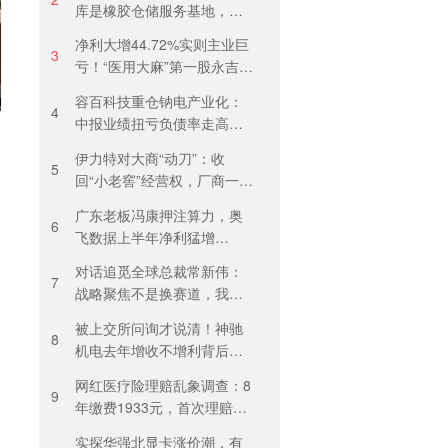
库是橡胶仓储服务基地，当
天气温未达预警，集团5月刚
净利大增44.72%实则主业巨
进行安全管理培训
3
亏！“医用大麻”第一股永吉股
份转型阵痛：靠1.18亿私募
容百科技重仓钠电产业化：
收益“保盈”
4
中报业绩扭亏负债率走高，
百亿扩产承压前行
伊力特对大商“动刀”：收
5
回“小老窖”经营权，厂商一体
化收入全年增长近三成
广东老板冯康押注算力，奥
6
飞数据上半年净利猛增
123%，但总负债首超126亿
对话追觅全球总裁常新伟：
元
7
战略聚焦不是换赛道，我们
会长期深耕物理 AI
被上交所问询才说清！神驰
8
机电去年增收不增利背后：
关税透支订单、北美飓风骤
网红医疗险理赔乱象调查：8
减
9
年缴费1933元，首次理赔被
卡17天！百万医疗险“宽进严
实探华强北显卡涨价潮，有