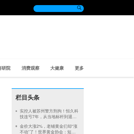

商研院
消费观察
大健康
更多
栏目头条
实控人被苏州警方刑拘！恒久科
技连亏7年，从当地标杆到退市
仅10年
金价大涨2%，老铺黄金们却“涨
不动”了！世界黄金协会：短期