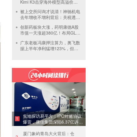
Kimi K3击穿海外模型高溢价壁
垒，引爆全球大模型价格战
被上交所问询才说清！神驰机电
去年增收不增利背后：关税透支
订单、北美飓风骤减
创新药板块大涨，药明康德A股
市值一天涨超380亿！布局GLP-
1面临竞争加剧
广东老板冯康押注算力，奥飞数
据上半年净利猛增123%，但总
负债首超126亿元
实地探访易平方：IPO对赌协议
1
爆雷，康佳集团深陷6.37亿诉讼
泥潭
厦门象屿青岛大火背后：仓
2