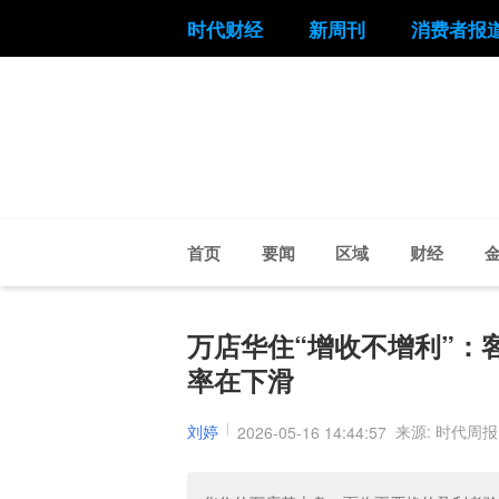
时代财经
新周刊
消费者报
首页
要闻
区域
财经
万店华住“增收不增利”：
率在下滑
刘婷
来源: 时代周报
2026-05-16 14:44:57