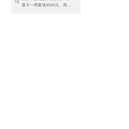
出”困住投保人
10
显卡一周暴涨4000元，商
户：贵到我都不敢进货