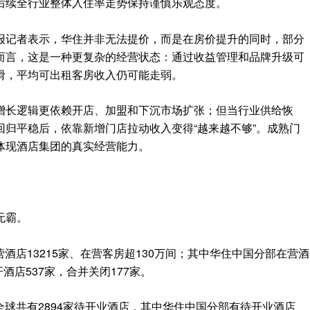
后续全行业整体入住率走势保持谨慎乐观态度。
报记者表示，华住并非无法提价，而是在房价提升的同时，部分
而言，这是一种更复杂的经营状态：通过收益管理和品牌升级可
滑，平均可出租客房收入仍可能走弱。
增长逻辑更依赖开店、加盟和下沉市场扩张；但当行业供给恢
归平稳后，依靠新增门店拉动收入变得“越来越不够”。成熟门
体现酒店集团的真实经营能力。
无霸。
营酒店13215家、在营客房超130万间；其中华住中国分部在营酒
酒店537家，合并关闭177家。
住全球共有2894家待开业酒店，其中华住中国分部有待开业酒店