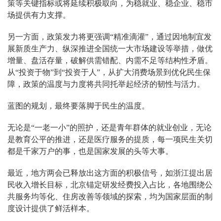
策等关键指标或将延续积极取向，为稳就业、稳企业、稳市
场提供有力支撑。
另一方面，政策发力将更强调“精准滴灌”，通过因地制宜发
展新质生产力、纵深推进全国统一大市场建设等举措，做优
增量、盘活存量，破解供需错配、内需不足等结构性矛盾。
从“投资于物”到“投资于人”，从扩大消费场景到优化民生保
障，政策的温度与力度将共同托举起经济的韧性与活力。
蓝图的规划，最终要落脚于民生的温度。
无论是“一老一小”的照护，还是青年群体的就业创业，无论
是教育公平的推进，还是医疗服务的提质，每一项民生关切
都是千家万户的事，也是国家发展的头等大事。
最近，地方两会已释放出这方面的积极信号，如浙江提出居
民收入增长目标，北京锚定研发经费投入占比，各地围绕公
共服务均等化、住房改善等领域的探索，均为国家层面的制
度设计提供了鲜活样本。