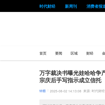
时代财经
新周刊
消费者报
首页
要闻
区域
财经
万字裁决书曝光娃哈哈争
宗庆后手写指示成立信托
钟蔡
来源: 时代财经
2025-08-02 14:13:08