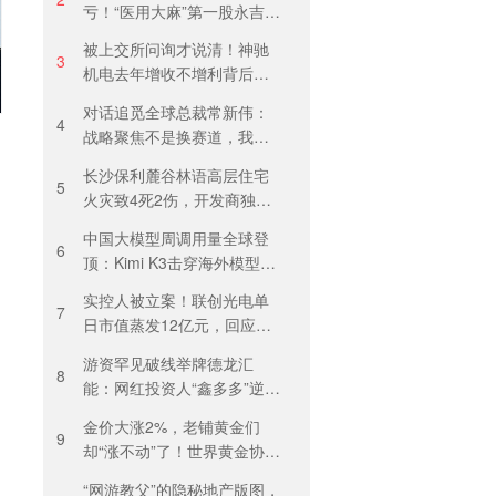
亏！“医用大麻”第一股永吉股
份转型阵痛：靠1.18亿私募
被上交所问询才说清！神驰
收益“保盈”
3
机电去年增收不增利背后：
关税透支订单、北美飓风骤
对话追觅全球总裁常新伟：
减
4
战略聚焦不是换赛道，我们
会长期深耕物理 AI
长沙保利麓谷林语高层住宅
5
火灾致4死2伤，开发商独家
回应
中国大模型周调用量全球登
6
顶：Kimi K3击穿海外模型高
溢价壁垒，引爆全球大模型
实控人被立案！联创光电单
价格战
7
日市值蒸发12亿元，回应称
等待调查结果
游资罕见破线举牌德龙汇
8
能：网红投资人“鑫多多”逆势
锁仓，燃气主业背后藏芯片
金价大涨2%，老铺黄金们
叙事
9
却“涨不动”了！世界黄金协
会：短期内首饰市场难快速
“网游教父”的隐秘地产版图，