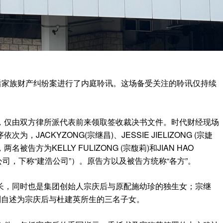
后家族财产纠纷案进行了内庭聆讯。这场备受关注的聆讯仅持续
，仅由双方律所派代表前来领取签收裁决书文件。时代财经现场
JACKYZONG(宗继昌)、JESSIE JIELIZONG (宗婕
)，两名被告方为KELLY FULIZONG (宗馥莉)和JIAN HAO
有限公司，下称“建浩公司”）。原告方以及被告方统称“各方”。
长，同时也是集团创始人宗庆后与原配施幼珍的独生女；宗继
则自述为宗庆后与杜建英所生的三名子女。