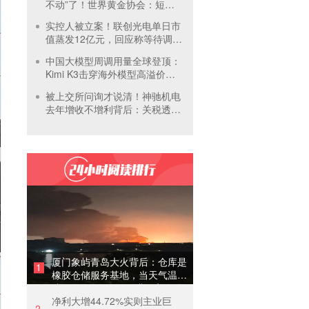
不动”了！世界黄金协会：短期
内首饰市场难快速回暖
实控人被立案！联创光电单日市
值蒸发12亿元，回应称等待调查
结果
中国大模型周调用量全球登顶：
Kimi K3击穿海外模型高溢价壁
垒，引爆全球大模型价格战
被上交所问询才说清！神驰机电
去年增收不增利背后：关税透支
订单、北美飓风骤减
厦门象屿青岛大火背后：仓库是
1
橡胶仓储服务基地，当天气温未
达预警，集团5月刚进行安全管
净利大增44.72%实则主业巨
理培训
2