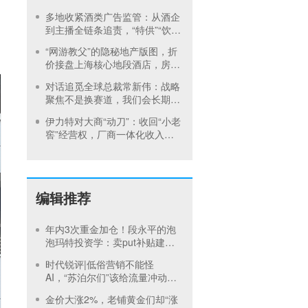
增买桶引发跌停
多地收紧酒类广告监管：从酒企
到主播全链条追责，“特供”“饮酒
动作”这些红线碰不得
“网游教父”的隐秘地产版图，折
价接盘上海核心地段酒店，房价
曾卖到1200元/晚
对话追觅全球总裁常新伟：战略
聚焦不是换赛道，我们会长期深
耕物理 AI
伊力特对大商“动刀”：收回“小老
窖”经营权，厂商一体化收入全
年增长近三成
编辑推荐
年内3次重金加仓！段永平的泡
泡玛特投资学：卖put补贴建
仓，买正股吃成长，卖call补贴
时代锐评|低俗营销不能怪
持有
AI，“苏泊尔们”该给流量冲动踩
刹车
金价大涨2%，老铺黄金们却“涨