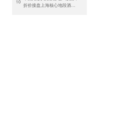
回暖
10
折价接盘上海核心地段酒
店，房价曾卖到1200元/晚