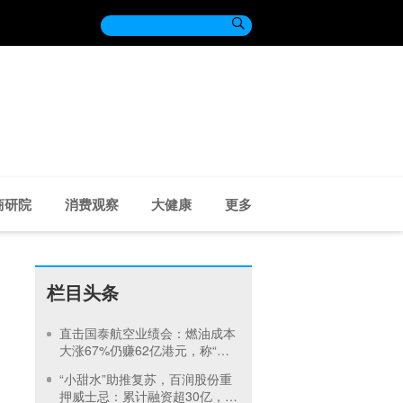

商研院
消费观察
大健康
更多
栏目头条
直击国泰航空业绩会：燃油成本
大涨67%仍赚62亿港元，称“燃
油价格压力下半年将持续”
“小甜水”助推复苏，百润股份重
押威士忌：累计融资超30亿，定