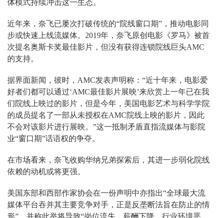
体模式持续冲击这一生态。
近年来，奈飞已屡次打破传统的“院线窗口期”，推动电影同
步或快速上线流媒体。2019年，奈飞原创电影《罗马》被首
次提名奥斯卡奖最佳影片，但没有获得连锁院线巨头AMC
的支持。
据界面新闻，彼时，AMC发表声明称：“近十年来，电影爱
好者们都可以通过‘AMC最佳影片展映’来欣赏上一年已在我
们院线上映过的影片，但是今年，美国电影艺术与科学学院
的成员提名了一部从未授权在AMC院线上映的影片，因此
不会对该影片进行展映。”这一抵制矛盾直指流媒体与影院
业“窗口期”话语权的争夺。
在市场看来，奈飞收购华纳兄弟探索后，其进一步弱化院线
依赖的动机或将更强。
美国东部和西部作家协会在一份声明中亦指出“全球最大流
媒体平台吞并其主要竞争对手，正是反垄断法旨在防止的情
形”，并称此举将导致“岗位流失、薪酬下降、行业环境恶