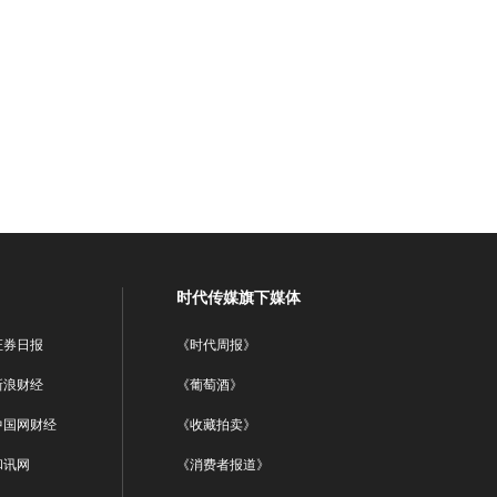
时代传媒旗下媒体
证券日报
《时代周报》
新浪财经
《葡萄酒》
中国网财经
《收藏拍卖》
和讯网
《消费者报道》