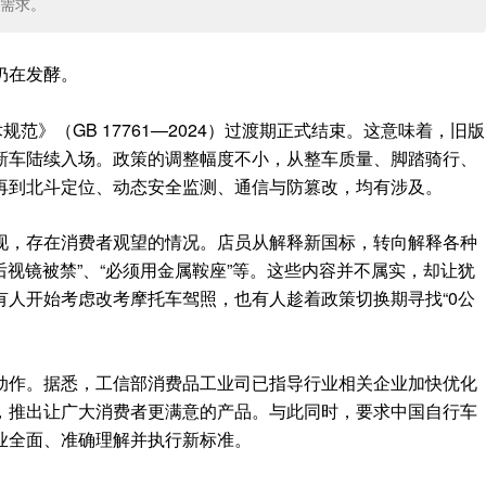
需求。
仍在发酵。
范》（GB 17761—2024）过渡期正式结束。这意味着，旧版
新车陆续入场。政策的调整幅度不小，从整车质量、脚踏骑行、
再到北斗定位、动态安全监测、通信与防篡改，均有涉及。
现，存在消费者观望的情况。店员从解释新国标，转向解释各种
后视镜被禁”、“必须用金属鞍座”等。这些内容并不属实，却让犹
有人开始考虑改考摩托车驾照，也有人趁着政策切换期寻找“0公
动作。据悉，工信部消费品工业司已指导行业相关企业加快优化
，推出让广大消费者更满意的产品。与此同时，要求中国自行车
业全面、准确理解并执行新标准。