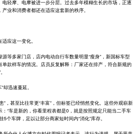
、电轻摩、电摩被进一步分层。过去多年模糊生长的市场，正逐
，产业和消费者都还在适应这套新的秩序。
在适应这一变化。
源等多家门店，店内电动自行车数量明显“瘦身”，新国标车型
有单款样车的情况。店员反复解释：厂家还在排产，符合新规的
”。
车”却迅速蔓延。
患”，甚至比往常更“丰富”，但标签已经悄然变化。这些外观崭新
示：“车是新的，你看里程表都是0，就是按照规定只能当二手车
挂5个车牌，足以让部分商家短时间内“消化”库存。
事务所合伙人幺博文向时代周报记者表示，该行为违规，属于恶意