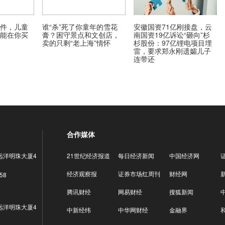
万件，儿童
谁“杀”死了你童年的雪花
安徽国资71亿刚接盘，云
可能在你买
膏？困守景点和文创店，
南国资19亿诉讼“砸向”杉
卖的只剩“老上海”情怀
杉股份：97亿锂电项目埋
雷，要求郑永刚遗孀儿子
连带还
合作媒体
远洋明珠大厦4
21世纪经济报道
每日经济新闻
中国经济网
经济观察报
证券市场红周刊
财经网
58
腾讯财经
网易财经
搜狐新闻
远洋明珠大厦4
中新经纬
中华网财经
金融界