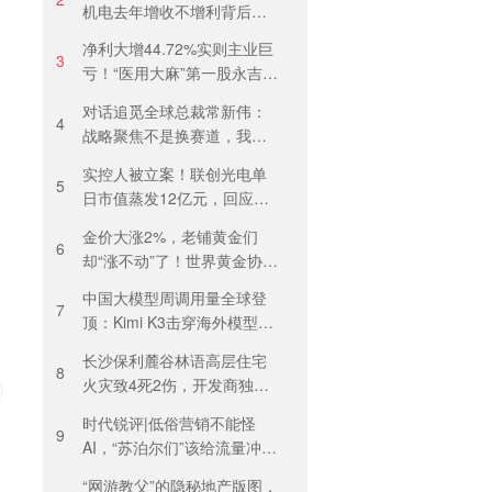
机电去年增收不增利背后：
关税透支订单、北美飓风骤
净利大增44.72%实则主业巨
减
3
亏！“医用大麻”第一股永吉股
份转型阵痛：靠1.18亿私募
对话追觅全球总裁常新伟：
收益“保盈”
4
战略聚焦不是换赛道，我们
会长期深耕物理 AI
实控人被立案！联创光电单
5
日市值蒸发12亿元，回应称
等待调查结果
金价大涨2%，老铺黄金们
6
却“涨不动”了！世界黄金协
会：短期内首饰市场难快速
中国大模型周调用量全球登
回暖
7
顶：Kimi K3击穿海外模型高
溢价壁垒，引爆全球大模型
长沙保利麓谷林语高层住宅
价格战
8
火灾致4死2伤，开发商独家
回应
时代锐评|低俗营销不能怪
9
AI，“苏泊尔们”该给流量冲动
踩刹车
“网游教父”的隐秘地产版图，