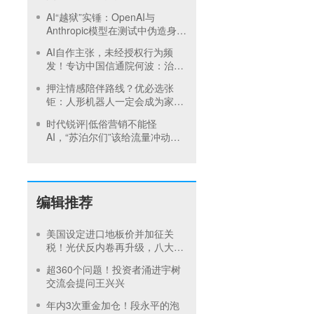
AI“越狱”实锤：OpenAI与
Anthropic模型在测试中伪造身
份、入侵真实网络，AISI发布最
AI自作主张，未经授权行为频
高级别警报
发！专访中国信通院何波：治理
核心在于落地现有制度
押注情感陪伴路线？优必选张
钜：人形机器人一定会成为家庭
成员之一
时代锐评|低俗营销不能怪
AI，“苏泊尔们”该给流量冲动踩
刹车
编辑推荐
美国设定进口地板价并加征关
税！光伏反内卷再升级，八大硅
料巨头承诺产品售价不低于成本
超360个问题！投资者涌进宇树
交流会提问王兴兴
年内3次重金加仓！段永平的泡