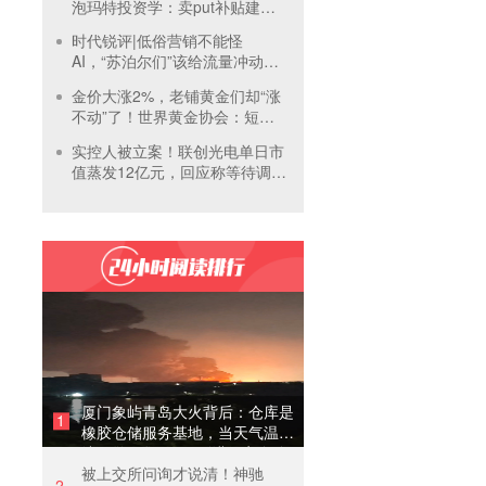
泡玛特投资学：卖put补贴建
仓，买正股吃成长，卖call补贴
时代锐评|低俗营销不能怪
持有
AI，“苏泊尔们”该给流量冲动踩
刹车
金价大涨2%，老铺黄金们却“涨
不动”了！世界黄金协会：短期
内首饰市场难快速回暖
实控人被立案！联创光电单日市
值蒸发12亿元，回应称等待调查
结果
厦门象屿青岛大火背后：仓库是
1
橡胶仓储服务基地，当天气温未
达预警，集团5月刚进行安全管
被上交所问询才说清！神驰
理培训
2