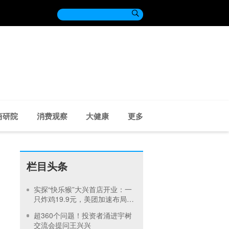

商研院
消费观察
大健康
更多
栏目头条
实探“快乐猴”大兴首店开业：一
只炸鸡19.9元，美团加速布局硬
折扣超市
超360个问题！投资者涌进宇树
交流会提问王兴兴