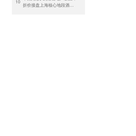
10
折价接盘上海核心地段酒
店，房价曾卖到1200元/晚