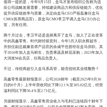
值得一提的是，今年9月15日，盒马才发布组织公告称为适
应公司战略发展需要，持续建设商品力和供应链能力，优化
提升供应链效率与质量，决定由盒马CEO严筱磊兼任盒马
CMO(首席商品官)，原盒马CMO李卫平调入盒马CEO办公
室，另有任用。
两个月过去，李卫平还是选择离开了盒马，加入了正在变革
中的高鑫零售。时代财经留意到，今年5月入职永辉超市，
并担任副总裁兼首席产品官的佘咸平也曾经在盒马供职。其
于2016年加入盒马鲜生，负责果蔬及鲜花采购；2023年加入
大润发M会员店，任商品负责人。
不过，传统商超引入盒马系高管，能否扭转其业绩颓势？
高鑫零售最新财报显示，公司2026财年（截至2025年9月30
日的6个月）上半年营收同比下降12.1％至305.02亿元，经营
溢利同比下降56.4％至2.71亿元。
另据财报显示，高鑫零售营业收入与毛利已连续四个财年下
滑。截至2025年9月30日，公司在全国拥有462家大卖场，涵