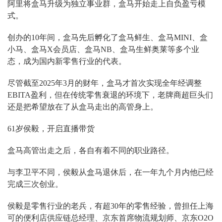
阿里将盒马升级为独立事业群，盒马开始走上自负盈亏模
式。
创办的10年间，盒马先后孵化了盒马鲜生、盒马MINI、盒
小马、盒马X会员店、盒马NB、盒马生鲜奥莱等多个业
态，成为国内新零售行业的代表。
尽管截至2025年3月的财年，盒马才首次实现全年经调整
EBITA盈利，但在传统零售衰退的环境下，老牌商超巨头们
还是把希望放在了从盒马走出的高管身上。
61岁侯毅，开启直播带货
盒马高管出走之后，各自有着不同的职业路径。
与李卫平不同，侯毅从盒马退休后，在一年九个月内他已经
完成三次创业。
侯毅是零售行业的老兵，有超30年的零售经验，曾担任上海
可的便利店供应链总经理、京东首席物流规划师、京东O2O