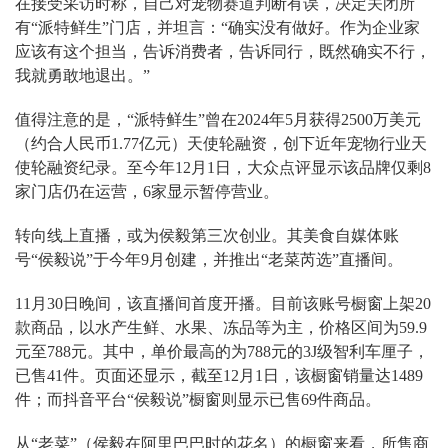
在接受采访时称，自己对宠物赛道判断有误，决定关闭所
有“派特鲜生”门店，并坦言：“确实没有做好。作为企业家
应该有这个担当，告诉消费者，告诉同行，既然确实不行，
我就勇敢地退出。”
值得注意的是，“派特鲜生”曾在2024年5月获得2500万美元
（约合人民币1.77亿元）天使轮融资，创下近年宠物行业天
使轮融资纪录。至今年12月1日，大众点评显示该品牌仅剩8
家门店仍在运营，6家显示暂停营业。
转向线上直播，或为侯毅第三次创业。其美食自媒体账
号“侯毅说”于今年9月创建，并推出“老菜芮选”直播间。
11月30日晚间，该直播间首度开播。目前该账号橱窗上架20
款商品，以水产生鲜、水果、冻品等为主，价格区间为59.9
元至788元。其中，单价最高的为788元的3J级智利车厘子，
已售41件。页面还显示，截至12月1日，该橱窗销量达1489
件；而抖音平台“侯毅说”橱窗则显示已售69件商品。
从“老菜”（侯毅在阿里巴巴时的花名）的橱窗来看，所售商