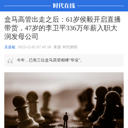
盒马高管出走之后：61岁侯毅开启直播
带货，47岁的李卫平336万年薪入职大
润发母公司
吴嘉敏
2025-12-02 07:45:58
来源: 时代财经
今年，已有三位盒马高管相继“毕业”。