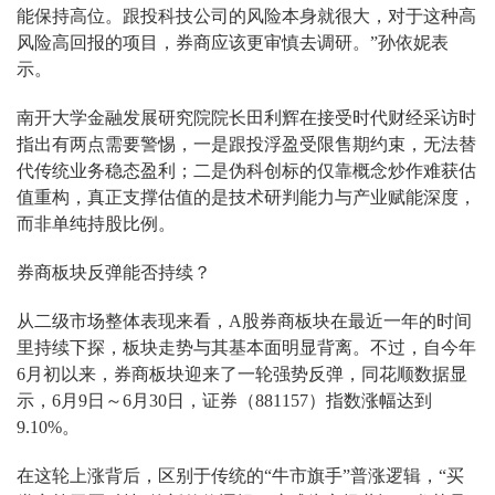
能保持高位。跟投科技公司的风险本身就很大，对于这种高
风险高回报的项目，券商应该更审慎去调研。”孙依妮表
示。
南开大学金融发展研究院院长田利辉在接受时代财经采访时
指出有两点需要警惕，一是跟投浮盈受限售期约束，无法替
代传统业务稳态盈利；二是伪科创标的仅靠概念炒作难获估
值重构，真正支撑估值的是技术研判能力与产业赋能深度，
而非单纯持股比例。
券商板块反弹能否持续？
从二级市场整体表现来看，A股券商板块在最近一年的时间
里持续下探，板块走势与其基本面明显背离。不过，自今年
6月初以来，券商板块迎来了一轮强势反弹，同花顺数据显
示，6月9日～6月30日，证券（881157）指数涨幅达到
9.10%。
在这轮上涨背后，区别于传统的“牛市旗手”普涨逻辑，“买