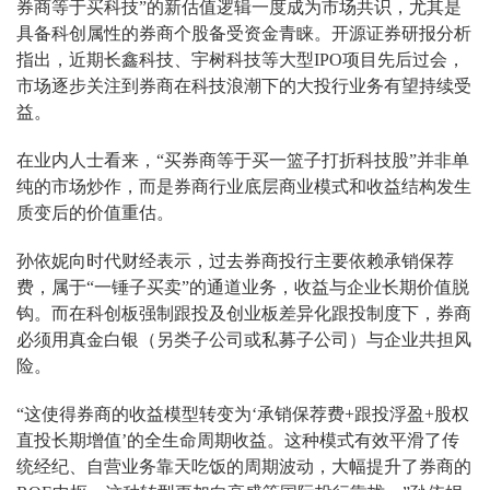
券商等于买科技”的新估值逻辑一度成为市场共识，尤其是
具备科创属性的券商个股备受资金青睐。开源证券研报分析
指出，近期长鑫科技、宇树科技等大型IPO项目先后过会，
市场逐步关注到券商在科技浪潮下的大投行业务有望持续受
益。
在业内人士看来，“买券商等于买一篮子打折科技股”并非单
纯的市场炒作，而是券商行业底层商业模式和收益结构发生
质变后的价值重估。
孙依妮向时代财经表示，过去券商投行主要依赖承销保荐
费，属于“一锤子买卖”的通道业务，收益与企业长期价值脱
钩。而在科创板强制跟投及创业板差异化跟投制度下，券商
必须用真金白银（另类子公司或私募子公司）与企业共担风
险。
“这使得券商的收益模型转变为‘承销保荐费+跟投浮盈+股权
直投长期增值’的全生命周期收益。这种模式有效平滑了传
统经纪、自营业务靠天吃饭的周期波动，大幅提升了券商的