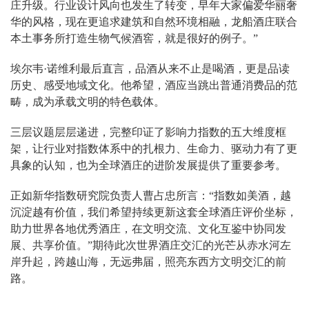
庄升级。行业设计风向也发生了转变，早年大家偏爱华丽奢
华的风格，现在更追求建筑和自然环境相融，龙船酒庄联合
本土事务所打造生物气候酒窖，就是很好的例子。”
埃尔韦·诺维利最后直言，品酒从来不止是喝酒，更是品读
历史、感受地域文化。他希望，酒应当跳出普通消费品的范
畴，成为承载文明的特色载体。
三层议题层层递进，完整印证了影响力指数的五大维度框
架，让行业对指数体系中的扎根力、生命力、驱动力有了更
具象的认知，也为全球酒庄的进阶发展提供了重要参考。
正如新华指数研究院负责人曹占忠所言：“指数如美酒，越
沉淀越有价值，我们希望持续更新这套全球酒庄评价坐标，
助力世界各地优秀酒庄，在文明交流、文化互鉴中协同发
展、共享价值。”期待此次世界酒庄交汇的光芒从赤水河左
岸升起，跨越山海，无远弗届，照亮东西方文明交汇的前
路。