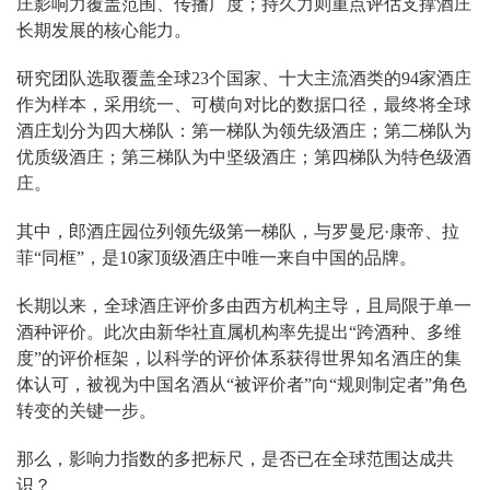
庄影响力覆盖范围、传播广度；持久力则重点评估支撑酒庄
长期发展的核心能力。
研究团队选取覆盖全球23个国家、十大主流酒类的94家酒庄
作为样本，采用统一、可横向对比的数据口径，最终将全球
酒庄划分为四大梯队：第一梯队为领先级酒庄；第二梯队为
优质级酒庄；第三梯队为中坚级酒庄；第四梯队为特色级酒
庄。
其中，郎酒庄园位列领先级第一梯队，与罗曼尼·康帝、拉
菲“同框”，是10家顶级酒庄中唯一来自中国的品牌。
长期以来，全球酒庄评价多由西方机构主导，且局限于单一
酒种评价。此次由新华社直属机构率先提出“跨酒种、多维
度”的评价框架，以科学的评价体系获得世界知名酒庄的集
体认可，被视为中国名酒从“被评价者”向“规则制定者”角色
转变的关键一步。
那么，影响力指数的多把标尺，是否已在全球范围达成共
识？