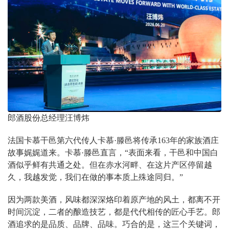
郎酒股份总经理汪博炜
法国卡慕干邑第六代传人卡慕·滕邑将传承163年的家族酒庄
故事娓娓道来。卡慕·滕邑直言，“表面来看，干邑和中国白
酒似乎鲜有共通之处。但在赤水河畔、在这片产区停留越
久，我越发觉，我们在做的事本质上殊途同归。”
因为两款美酒，风味都深深烙印着原产地的风土，都离不开
时间沉淀，二者的酿造技艺，都是代代相传的匠心手艺。郎
酒追求的是品质、品牌、品味。巧合的是，这三个关键词，