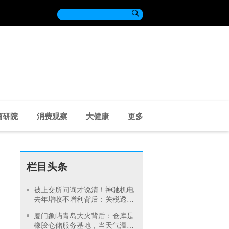

商研院
消费观察
大健康
更多
栏目头条
被上交所问询才说清！神驰机电
去年增收不增利背后：关税透支
订单、北美飓风骤减
厦门象屿青岛大火背后：仓库是
橡胶仓储服务基地，当天气温未