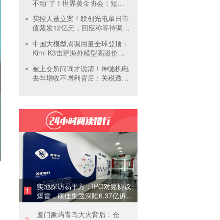
不动”了！世界黄金协会：短期
内首饰市场难快速回暖
实控人被立案！联创光电单日市
值蒸发12亿元，回应称等待调查
结果
中国大模型周调用量全球登顶：
Kimi K3击穿海外模型高溢价壁
垒，引爆全球大模型价格战
被上交所问询才说清！神驰机电
去年增收不增利背后：关税透支
订单、北美飓风骤减
实地探访易平方：IPO对赌协议
1
爆雷，康佳集团深陷6.37亿诉讼
泥潭
厦门象屿青岛大火背后：仓
2