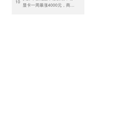
出”困住投保人
10
显卡一周暴涨4000元，商
户：贵到我都不敢进货