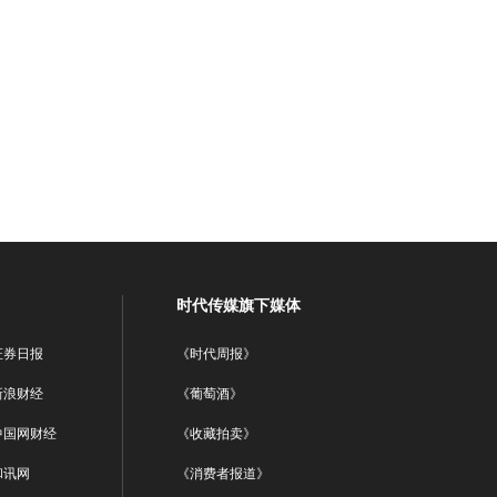
时代传媒旗下媒体
证券日报
《时代周报》
新浪财经
《葡萄酒》
中国网财经
《收藏拍卖》
和讯网
《消费者报道》