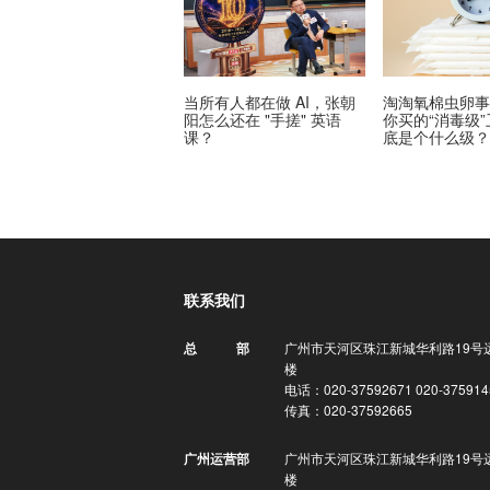
当所有人都在做 AI，张朝
淘淘氧棉虫卵
阳怎么还在 "手搓" 英语
你买的“消毒级
课？
底是个什么级
联系我们
广州市天河区珠江新城华利路19号
总 部
楼
电话：020-37592671 020-375914
传真：020-37592665
广州市天河区珠江新城华利路19号
广州运营部
楼