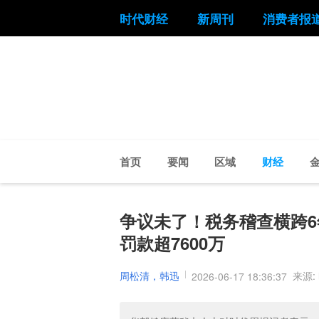
时代财经
新周刊
消费者报
首页
要闻
区域
财经
争议未了！税务稽查横跨
罚款超7600万
周松清，韩迅
来源:
2026-06-17 18:36:37