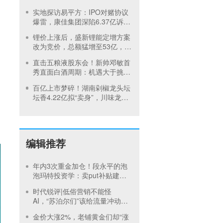
达预警，集团5月刚进行安全管
实地探访易平方：IPO对赌协议
理培训
爆雷，康佳集团深陷6.37亿诉讼
泥潭
锂价上涨后，盛新锂能定增方案
改为竞价，总额猛增至53亿，终
止中创新航华友控股战略合作
直击五粮液股东会！新帅邓敏首
秀直面白酒周期：机遇大于挑
战，不追求短视逐利
百亿上市梦碎！湖南剁椒龙头坛
坛香4.22亿拟“卖身”，川味龙头
天味食品再扩张
编辑推荐
年内3次重金加仓！段永平的泡
泡玛特投资学：卖put补贴建
仓，买正股吃成长，卖call补贴
时代锐评|低俗营销不能怪
持有
AI，“苏泊尔们”该给流量冲动踩
刹车
金价大涨2%，老铺黄金们却“涨