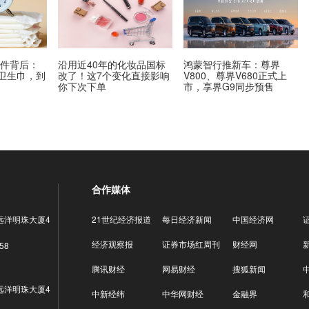
事件背后：
沿用近40年的化妆品国标
鸿蒙智行推新车：尊界
”卫生巾，到
改了！这7个变化直接影响
V800、尊界V680正式上
？
你下次下单
市，享界G9同步预售
合作媒体
远洋明珠大厦4
21世纪经济报道
每日经济新闻
中国经济网
经济观察报
证券市场红周刊
财经网
58
腾讯财经
网易财经
搜狐新闻
远洋明珠大厦4
中新经纬
中华网财经
金融界