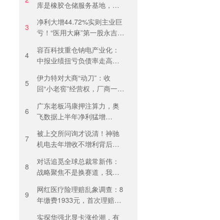
库是橡胶仓储服务基地，当
天气温未达预警，集团5月刚
净利大增44.72%实则主业巨
进行安全管理培训
3
亏！“医用大麻”第一股永吉股
份转型阵痛：靠1.18亿私募
容百科技重仓钠电产业化：
收益“保盈”
4
中报业绩扭亏负债率走高，
百亿扩产承压前行
伊力特对大商“动刀”：收
5
回“小老窖”经营权，厂商一体
化收入全年增长近三成
广东老板冯康押注算力，奥
6
飞数据上半年净利猛增
123%，但总负债首超126亿
被上交所问询才说清！神驰
元
7
机电去年增收不增利背后：
关税透支订单、北美飓风骤
对话追觅全球总裁常新伟：
减
8
战略聚焦不是换赛道，我们
会长期深耕物理 AI
网红医疗险理赔乱象调查：8
9
年缴费1933元，首次理赔被
卡17天！百万医疗险“宽进严
实探华强北显卡涨价潮，有