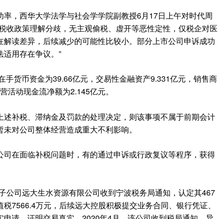
率，西华大学法学与社会学学院副教授6月17日上午对时代周
于税收政策理解分歧，无主观偷税、虚开等恶性定性，仅税企对医
在解读差异，后续减少的可能性比较小。部分上市公司申诉成功
法适用存在争议。”
手货币资金为39.66亿元，交易性金融资产9.331亿元，销售商
营活动现金流净额为2.145亿元。
上述补税、滞纳金及罚款的处理决定，则该事项不属于前期会计
暂未对公司整体经营造成重大不利影响。
公司在面临补税问题时，有的通过申诉或行政复议等程序，获得
.SZ）子公司远大生水资源有限公司收到宁波税务局通知，认定其467
税7566.4万元，后续远大控股积极提交业务合同、银行凭证、
申请，证明交易真实。2020年4月，该公司收到税局通知，异