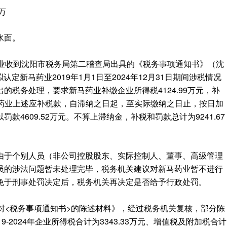
万
水面。
药业收到沈阳市税务局第二稽查局出具的《税务事项通知书》（沈
认定新马药业2019年1月1日至2024年12月31日期间涉税情况
的税务处理，要求新马药业补缴企业所得税4124.99万元，补
新马药业上述应补税款，自滞纳之日起，至实际缴纳之日止，按日加
4609.52万元。不算上滞纳金，补税和罚款总计为9241.67
由于个别人员（非公司控股股东、实际控制人、董事、高级管理
员的涉法问题暂未处理完毕，税务机关建议对新马药业暂不进行
免于刑事处罚决定后，税务机关再决定是否给予行政处罚。
对<税务事项通知书>的陈述材料》，经过税务机关复核，部分陈
-2024年企业所得税合计为3343.33万元、增值税及附加税合计