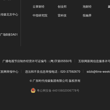
云掌财经
创业邦
泡财经
版传媒北京中心
中指研究院
雷科技
投融界
广场B座3A01
广播电视节目制作经营许可证编号：(粤)字第05550号
互联网新闻信息服务许可证编
互联网举报中心
违法和不良信息举报电话：020-37592670
sdzb@time-week
© 广东时代传媒集团有限公司 版权所有
粤公网安备 44010602006778号