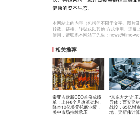
健康的资本生态。
本网站上的内容（包括但不限于文字、图片及
转载、链接、转贴或以其他 方式使用。违反
使用，请联系本网站丁先生：news@time-week
相关推荐
帝亚吉欧新CEO首份成绩
“京东方之父”
单：上任8个月改革架构，
导体：西安奕
降本10亿美元托底业绩，
战投，65亿增
美中市场持续承压
地，奕斯伟计