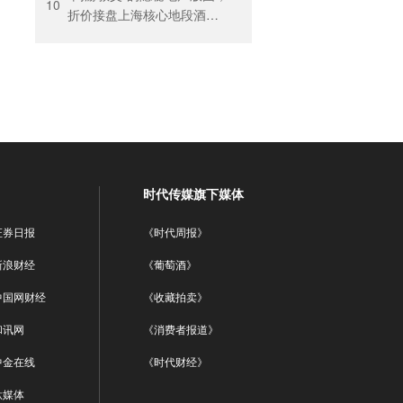
回暖
10
折价接盘上海核心地段酒
店，房价曾卖到1200元/晚
时代传媒旗下媒体
证券日报
《时代周报》
新浪财经
《葡萄酒》
中国网财经
《收藏拍卖》
和讯网
《消费者报道》
中金在线
《时代财经》
钛媒体