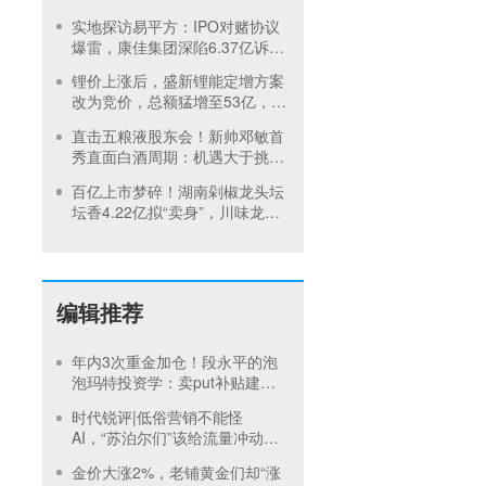
达预警，集团5月刚进行安全管
实地探访易平方：IPO对赌协议
理培训
爆雷，康佳集团深陷6.37亿诉讼
泥潭
锂价上涨后，盛新锂能定增方案
改为竞价，总额猛增至53亿，终
止中创新航华友控股战略合作
直击五粮液股东会！新帅邓敏首
秀直面白酒周期：机遇大于挑
战，不追求短视逐利
百亿上市梦碎！湖南剁椒龙头坛
坛香4.22亿拟“卖身”，川味龙头
天味食品再扩张
编辑推荐
年内3次重金加仓！段永平的泡
泡玛特投资学：卖put补贴建
仓，买正股吃成长，卖call补贴
时代锐评|低俗营销不能怪
持有
AI，“苏泊尔们”该给流量冲动踩
刹车
金价大涨2%，老铺黄金们却“涨