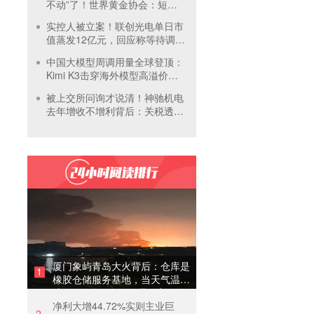
不动”了！世界黄金协会：短期
内首饰市场难快速回暖
实控人被立案！联创光电单日市
值蒸发12亿元，回应称等待调查
结果
中国大模型周调用量全球登顶：
Kimi K3击穿海外模型高溢价壁
垒，引爆全球大模型价格战
被上交所问询才说清！神驰机电
去年增收不增利背后：关税透支
订单、北美飓风骤减
厦门象屿青岛大火背后：仓库是
1
橡胶仓储服务基地，当天气温未
达预警，集团5月刚进行安全管
净利大增44.72%实则主业巨
理培训
2