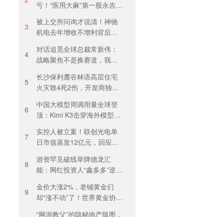
亏！“医用大麻”第一股永吉股
份转型阵痛：靠1.18亿私募
被上交所问询才说清！神驰
收益“保盈”
3
机电去年增收不增利背后：
关税透支订单、北美飓风骤
对话追觅全球总裁常新伟：
减
4
战略聚焦不是换赛道，我们
会长期深耕物理 AI
长沙保利麓谷林语高层住宅
5
火灾致4死2伤，开发商独家
回应
中国大模型周调用量全球登
6
顶：Kimi K3击穿海外模型高
溢价壁垒，引爆全球大模型
实控人被立案！联创光电单
价格战
7
日市值蒸发12亿元，回应称
等待调查结果
游资罕见破线举牌德龙汇
8
能：网红投资人“鑫多多”逆势
锁仓，燃气主业背后藏芯片
金价大涨2%，老铺黄金们
叙事
9
却“涨不动”了！世界黄金协
会：短期内首饰市场难快速
“网游教父”的隐秘地产版图，