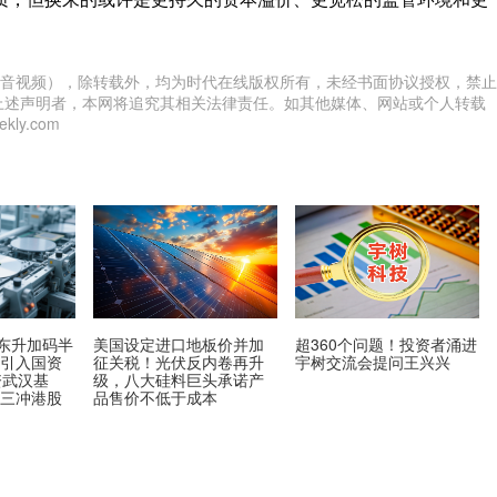
音视频），除转载外，均为时代在线版权所有，未经书面协议授权，禁止
上述声明者，本网将追究其相关法律责任。如其他媒体、网站或个人转载
ly.com
王东升加码半
美国设定进口地板价并加
超360个问题！投资者涌进
材引入国资
征关税！光伏反内卷再升
宇树交流会提问王兴兴
资武汉基
级，八大硅料巨头承诺产
算三冲港股
品售价不低于成本