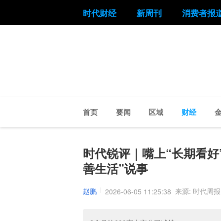
时代财经
新周刊
消费者报
首页
要闻
区域
财经
时代锐评｜嘴上“长期看好
善生活”说事
赵鹏
来源: 时代周报
2026-06-05 11:25:38