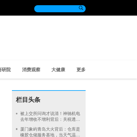

商研院
消费观察
大健康
更多
栏目头条
被上交所问询才说清！神驰机电
去年增收不增利背后：关税透支
订单、北美飓风骤减
厦门象屿青岛大火背后：仓库是
橡胶仓储服务基地，当天气温未