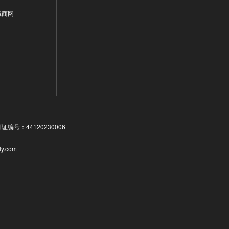
赢商网
号：44120230006
ly.com