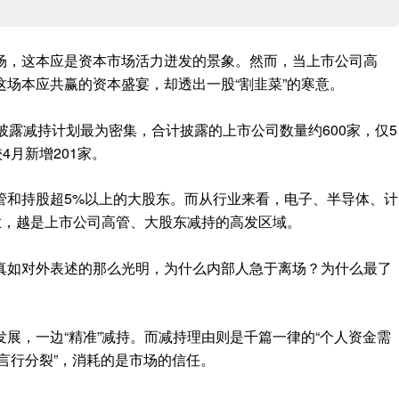
场，这本应是资本市场活力迸发的景象。然而，当上市公司高
场本应共赢的资本盛宴，却透出一股“割韭菜”的寒意。
司披露减持计划最为密集，合计披露的上市公司数量约600家，仅5
4月新增201家。
管和持股超5%以上的大股东。而从行业来看，电子、半导体、计
业，越是上市公司高管、大股东减持的高发区域。
真如对外表述的那么光明，为什么内部人急于离场？为什么最了
展，一边“精准”减持。而减持理由则是千篇一律的“个人资金需
“言行分裂”，消耗的是市场的信任。