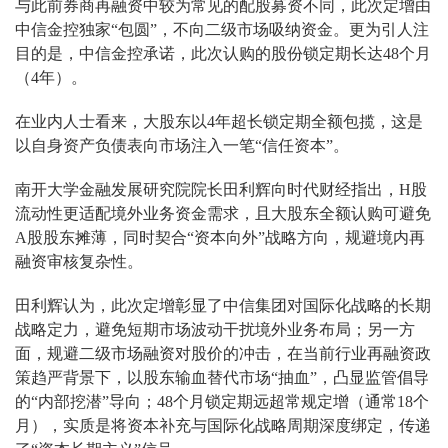
与此前券商再融资中较为常见的配股募资不同，此次定增由
中信金控独家“包圆”，不向二级市场吸纳资金。更为引人注
目的是，中信金控承诺，此次认购的股份锁定期长达48个月
（4年）。
在业内人士看来，大股东以4年超长锁定期全额包揽，这是
以自身资产负债表向市场注入一笔“信任资本”。
南开大学金融发展研究院院长田利辉向时代财经指出，H股
流动性更适配境外业务资金需求，且大股东全额认购可避免
A股股东摊薄，同时契合“资本向外”战略方向，规避境内再
融资审核复杂性。
田利辉认为，此次定增彰显了中信集团对国际化战略的长期
战略定力，避免短期市场波动干扰境外业务布局；另一方
面，规避二级市场融资对股价的冲击，在当前行业再融资政
策趋严背景下，以股东输血替代市场“抽血”，凸显监管倡导
的“内部挖潜”导向；48个月锁定期远超常规定增（通常18个
月），实质是将资本补充与国际化战略周期深度绑定，传递