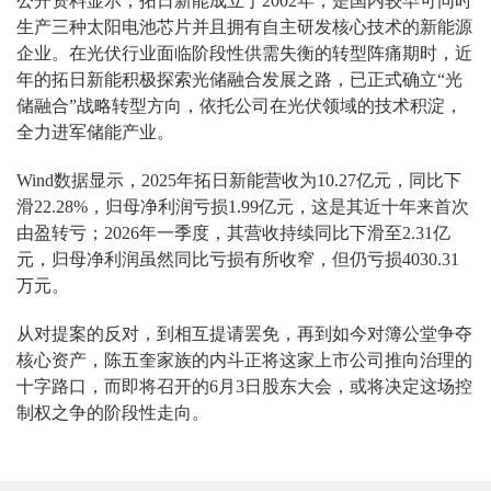
公开资料显示，拓日新能成立于2002年，是国内较早可同时
生产三种太阳电池芯片并且拥有自主研发核心技术的新能源
企业。在光伏行业面临阶段性供需失衡的转型阵痛期时，近
年的拓日新能积极探索光储融合发展之路，已正式确立“光
储融合”战略转型方向，依托公司在光伏领域的技术积淀，
全力进军储能产业。
Wind数据显示，2025年拓日新能营收为10.27亿元，同比下
滑22.28%，归母净利润亏损1.99亿元，这是其近十年来首次
由盈转亏；2026年一季度，其营收持续同比下滑至2.31亿
元，归母净利润虽然同比亏损有所收窄，但仍亏损4030.31
万元。
从对提案的反对，到相互提请罢免，再到如今对簿公堂争夺
核心资产，陈五奎家族的内斗正将这家上市公司推向治理的
十字路口，而即将召开的6月3日股东大会，或将决定这场控
制权之争的阶段性走向。