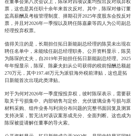
在董事会第八次会议上，陈琛对四项议案均投出反对或弃权
票，这也是其任职十余年来首次反对。其中，陈琛对修订董
监高薪酬及考核管理制度、择期召开2025年度股东会投反对
票，并且对2026年一季报以及聘任陈嘉豪等四人为公司副总
经理投弃权票。
值得关注的是，长期担任拓日新能副总经理的陈昊未出现在
聘任名单中，未能续任副总经理职务。公开资料显示，陈昊
为陈琛的丈夫，自2019年开始担任拓日新能副总经理。2025
年年报显示，陈琛、陈豪夫妇从公司获得的税前报酬总额超
270万元，其中197.48万元为派驻海外税前津贴，这也是拓
日新能首次出现此类津贴。
对于为何对2026年一季度报投弃权，彼时陈琛表示，需要获
取关于亏损集中、内部销售与定价、光伏玻璃业务亏损与原
材料采购、组件业务与利润分布问题的完整书面回复及测算
支持决策，暂无法对该议案形成充分、全⾯判断。这也成为
陈琛被提请解任董事的导火索。