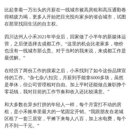
比起拿着一万出头的月薪在一线城市被高房租和高压通勤卷
得精疲力竭，更多人开始把目光投向家乡的省会城市，试图
在那里找回生活的自主权。
四川达州人小禾2021年毕业后，回家做了小半年的新媒体运
营，之后便选择去成都工作。“这里的机会比老家多，物价
也没有一线城市那么贵。对于当时的我来说，来成都工作是
最优解。”
在经历了两份工作的摸索之后，小禾找到了如今这份品牌宣
传的工作。“杂七杂八扣完，月薪到手能拿6000多块，虽然
是单休，但公司管理相对自由。加上平时还能做点兼职挣个
零花钱，我对目前的工作节奏和收入还比较满意。”
和大多数在异乡打拼的年轻人一样，每个月雷打不动的房
租，是小禾账单里最大的一笔固定开销。“我跟朋友在老城
区租了一套三居室，平摊下来每人八百，加上水电费，每个
月不到一千元。”