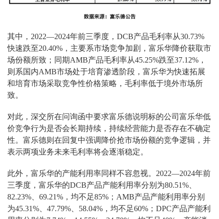
其中，2022—2024年前三季度，DCB产品毛利率从30.73%
快速跌至20.40%，主要系市场竞争加剧，富乐华降价获取市
场份额所致；同期AMB产品毛利率从45.25%跌至37.12%，
则系国内AMB市场处于培育渗透阶段，富乐华为快速拓展
和培育市场采取竞争性价格策略，毛利率低于境外市场所
致。
对此，深交所在问询函中要求富乐德说明标的公司富乐华低
价竞争行为是否会长期持续，持续经营能力是否存在不确定
性。富乐德则在回复中强调降价抢市场份额的竞争逻辑，并
表示两项业务未来毛利率将会逐渐稳定。
此外，富乐华的产能利用率同样不容忽视。2022—2024年前
三季度，富乐华的DCB产品产能利用率分别为80.51%、
82.23%、69.21%，均不足85%；AMB产品产能利用率分别
为45.31%、47.79%、58.04%，均不足60%；DPC产品产能利