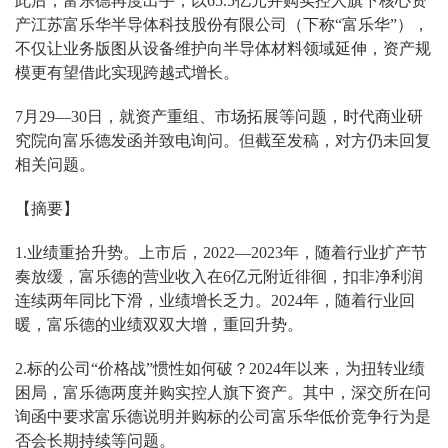
此后，富乐德再度出手，以65.5亿元并购实控人旗下核心资
产江苏富乐华半导体科技股份有限公司（下称“富乐华”），
不仅让业务版图从设备维护向半导体材料领域延伸，资产规
模更有望借此实现跨越式增长。
7月29—30日，就资产重组、市场拓展等问题，时代商业研
究院向富乐德发函并致电询问。但截至发稿，对方仍未回复
相关问题。
【摘要】
1.业绩重拾升势。上市后，2022—2023年，随着行业扩产节
奏放缓，富乐德的营业收入在6亿元附近徘徊，扣非净利润
连续两年同比下滑，业绩增长乏力。2024年，随着行业回
暖，富乐德的业绩双双大增，重回升势。
2.标的公司“价格战”惯性如何破？2024年以来，为扭转业绩
困局，富乐德两度并购实控人旗下资产。其中，深交所在问
询函中要求富乐德说明并购标的公司富乐华低价竞争行为是
否会长期持续等问题。