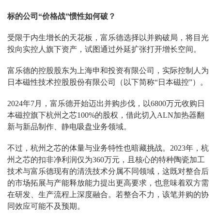
标的公司“价格战”惯性如何破？
受限于内生增长的天花板，富乐德选择以并购破局，将目光
投向实控人旗下资产，试图通过外延扩张打开增长空间。
富乐德的控股股东为上海申和投资有限公司，实际控制人为
日本磁性技术控股股份有限公司（以下简称“日本磁控”）。
2024年7月，富乐德开始迈出并购步伐，以6800万元收购日
本磁控旗下杭州之芯100%的股权，借此切入ALN加热器翻
新与新品制作、静电吸盘业务领域。
不过，杭州之芯的体量与业务特性也暗藏挑战。2023年，杭
州之芯的扣非净利润仅为360万元，且核心的特种陶瓷加工
技术与富乐德现有的清洗技术分属不同领域，这既对整合后
的市场拓展与产能释放能力提出更高要求，也意味着双方需
在研发、生产流程上深度融合。若整合不力，该笔并购的协
同效应可能不及预期。