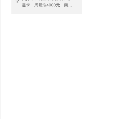
10
显卡一周暴涨4000元，商
户：贵到我都不敢进货