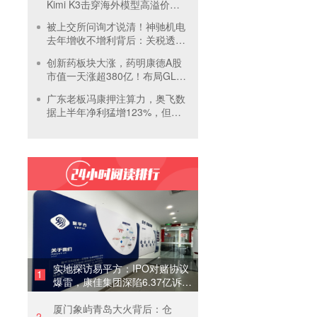
Kimi K3击穿海外模型高溢价壁
垒，引爆全球大模型价格战
被上交所问询才说清！神驰机电
去年增收不增利背后：关税透支
订单、北美飓风骤减
创新药板块大涨，药明康德A股
市值一天涨超380亿！布局GLP-
1面临竞争加剧
广东老板冯康押注算力，奥飞数
据上半年净利猛增123%，但总
负债首超126亿元
实地探访易平方：IPO对赌协议
1
爆雷，康佳集团深陷6.37亿诉讼
泥潭
厦门象屿青岛大火背后：仓
2