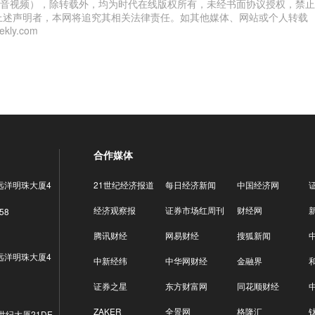
音视频），除转载外，均为时代在线版权所有，未经书面协议授权，禁止
上述声明者，本网将追究其相关法律责任。如其他媒体、网站或个人转载
ly.com
合作媒体
远洋明珠大厦4
21世纪经济报道
每日经济新闻
中国经济网
经济观察报
证券市场红周刊
财经网
58
腾讯财经
网易财经
搜狐新闻
远洋明珠大厦4
中新经纬
中华网财经
金融界
证券之星
东方财富网
同花顺财经
ZAKER
全景网
格隆汇
世纪大厦21DE