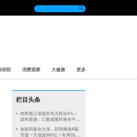

商研院
消费观察
大健康
更多
栏目头条
销售额上涨股价却大跌近6%！
诺和诺德：口服减重药将在中国
递交上市申请
创新药板块大涨，药明康德A股
市值一天涨超380亿！布局GLP-