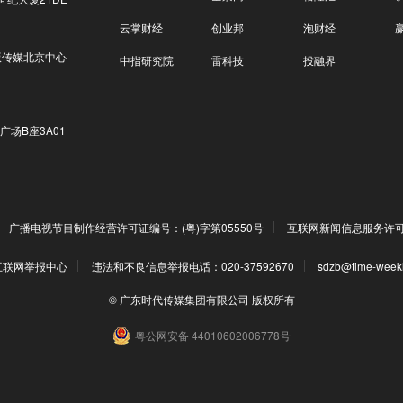
云掌财经
创业邦
泡财经
版传媒北京中心
中指研究院
雷科技
投融界
广场B座3A01
广播电视节目制作经营许可证编号：(粤)字第05550号
互联网新闻信息服务许可证编
互联网举报中心
违法和不良信息举报电话：020-37592670
sdzb@time-week
© 广东时代传媒集团有限公司 版权所有
粤公网安备 44010602006778号