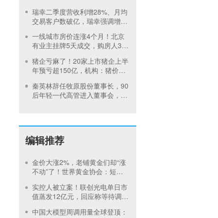
1面临竞争加剧
瑞幸二季度营收利增28%、月均
交易客户数破亿，瑞幸强调增长
不止拼速度
一线城市房价连涨4个月！北京
有业主挂牌5天成交，购房人3周
签约，专家：房价或见底
猪企亏麻了！20家上市猪企上半
年预亏超150亿，机构：猪价或
在第四季度回暖
秦英林辞任牧原股份董事长，90
后年轻一代高管进入董事会，公
司：大模型养猪由高曈主抓
编辑推荐
金价大涨2%，老铺黄金们却“涨
不动”了！世界黄金协会：短期
内首饰市场难快速回暖
实控人被立案！联创光电单日市
值蒸发12亿元，回应称等待调查
结果
中国大模型周调用量全球登顶：