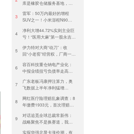
库是橡胶仓储服务基地，当
天气温未达预警，集团5月刚
雷军：50万内最好的增程
进行安全管理培训
3
SUV之一！小米澎程N90
Max预售29.99万元，能否复
净利大增44.72%实则主业巨
制YU7热度？
4
亏！“医用大麻”第一股永吉股
份转型阵痛：靠1.18亿私募
伊力特对大商“动刀”：收
收益“保盈”
5
回“小老窖”经营权，厂商一体
化收入全年增长近三成
容百科技重仓钠电产业化：
6
中报业绩扭亏负债率走高，
百亿扩产承压前行
广东老板冯康押注算力，奥
7
飞数据上半年净利猛增
123%，但总负债首超126亿
网红医疗险理赔乱象调查：8
元
8
年缴费1933元，首次理赔被
卡17天！百万医疗险“宽进严
对话追觅全球总裁常新伟：
出”困住投保人
9
战略聚焦不是换赛道，我们
会长期深耕物理 AI
实探华强北显卡涨价潮，有