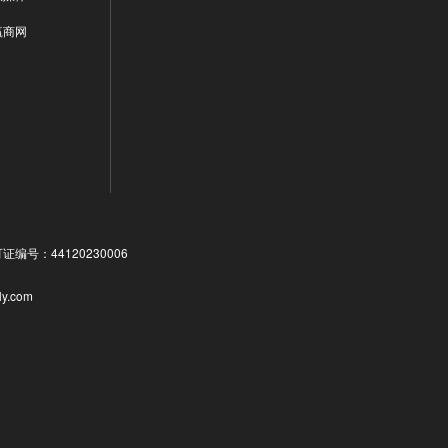
赢商网
号：44120230006
ly.com