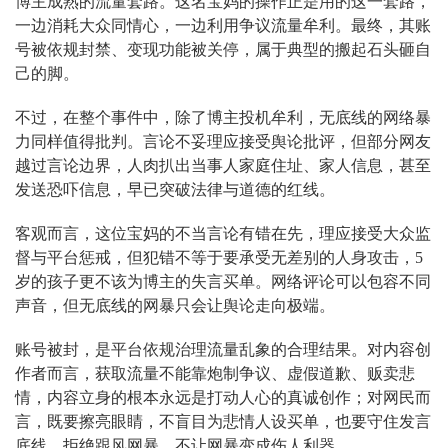
博主成熟的流量套路。这名宝妈的操作正是用的这一套路，
一边消耗大众同情心，一边利用争议流量牟利。最终，其账
号被依规封禁、变现功能被关停，属于典型的搬起石头砸自
己的脚。
不过，在整个事件中，除了博主投机牟利，无底线的网络暴
力同样值得批判。言论不妥理应接受舆论批评，但部分网友
越过言论边界，人肉扒出当事人家庭住址、家人信息，甚至
发送恐吓信息，早已突破法律与道德的红线。
客观而言，这位宝妈的不当言论有错在先，理应接受大众监
督与平台惩戒，但犯错不等于要承受无差别的人身攻击，5
岁的孩子更不该为博主的失言买单。网络评论可以包容不同
声音，但无底线的网暴只会让舆论走向极端。
账号被封，是平台依规治理流量乱象的合理结果。对内容创
作者而言，获取流量不能靠炮制争议、虚假道歉、贩卖悲
情，内容立身的根本永远是打动人心的真诚创作；对网民而
言，既要擦亮眼睛，不盲目为悲情人设买单，也要守住发言
底线，拒绝跟风网暴，不让网暴变成伤人利器。