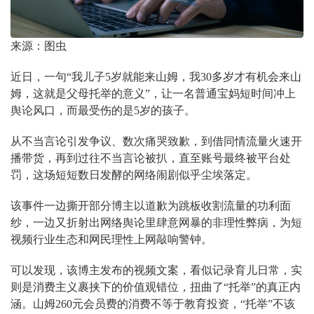
来源：图虫
近日，一句“我儿子5岁就能来山姆，我30多岁才有机会来山
姆，这就是父母托举的意义”，让一名普通宝妈短时间冲上
舆论风口，而最受伤的是5岁的孩子。
从不当言论引发争议、数次痛哭致歉，到借同情流量火速开
播带货，再到过往不当言论被扒，直至账号最终被平台处
罚，这场短短数日发酵的网络闹剧似乎尘埃落定。
该事件一边撕开部分博主以道歉为跳板收割流量的功利面
纱，一边又折射出网络舆论里肆意网暴的非理性弊病，为短
视频行业生态和网民理性上网敲响警钟。
可以发现，该博主发布的视频文案，看似记录育儿日常，实
则是消费主义裹挟下的价值观错位，扭曲了“托举”的真正内
涵。山姆260元会员费的消费不等于教育投资，“托举”不该