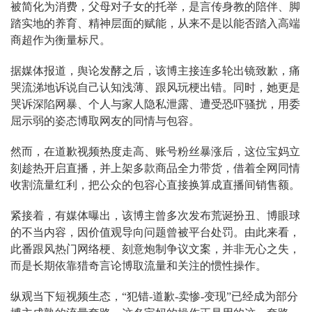
被简化为消费，父母对子女的托举，是言传身教的陪伴、脚
踏实地的养育、精神层面的赋能，从来不是以能否踏入高端
商超作为衡量标尺。
据媒体报道，舆论发酵之后，该博主接连多轮出镜致歉，痛
哭流涕地诉说自己认知浅薄、跟风玩梗出错。同时，她更是
哭诉深陷网暴、个人与家人隐私泄露、遭受恐吓骚扰，用委
屈示弱的姿态博取网友的同情与包容。
然而，在道歉视频热度走高、账号粉丝暴涨后，这位宝妈立
刻趁热开启直播，并上架多款商品全力带货，借着全网同情
收割流量红利，把公众的包容心直接换算成直播间销售额。
紧接着，有媒体曝出，该博主曾多次发布荒诞扮丑、博眼球
的不当内容，因价值观导向问题曾被平台处罚。由此来看，
此番跟风热门网络梗、刻意炮制争议文案，并非无心之失，
而是长期依靠猎奇言论博取流量和关注的惯性操作。
纵观当下短视频生态，“犯错-道歉-卖惨-变现”已经成为部分