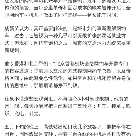
连云港的网约车司机账本并不是孤例。近年，多地发出运力
饱和的预警。当每公里单价和固定成本的账本被摊开后，全
职网约车司机几乎做出了同样选择——延长跑车时间。
杨新苗认为，真正需要解决的，是城市如何重新理解网约
车。过去，它被视为一种几乎可以无限扩张的灵活就业方
式；但现在，网约车饱和之后，城市的交通运力系统需要重
新规划。
他以香港和北京举例：“北京首都机场会给网约车开辟专门
的接客通道；香港则以立法的方式控制网约车总量，以及价
格区间，由此避免恶性竞争。如果平台和司机还停留在卷价
格的思维中，那最后谁都挣不到钱。”
徐泉不懂这些宏观词汇。不再担心8小时驾驶限制，他有的
是时间，每天睡醒就把自己塞进了驾驶座：开车、接单，吃
饭、充电、补觉。
五月下旬的晚上，高铁站出站口没几个旅客了。他把车停在
附近，周围漆黑且安静，挂着平台在线的手机屏幕也没有亮