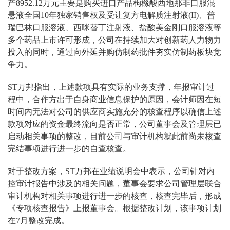
产8952.12万元主要是购买进口产品枸橼酸西地那非口服混
悬液全国10年独家销售权及受让复方电解质注射液(II)、普
瑞巴林口服溶液、西咪替丁注射液、盐酸美金刚口服溶液等
多个药品上市许可形成，公司在持续加大对创新药人力物力
投入的同时，通过向外延并购仿制药批件夯实仿制药板块竞
争力。
ST万邦指出，上述款项具有实际的业务支撑，年报审计过
程中，合作方出于自身商业信息保护的原因，会计师因在短
时间内无法对公司的供应商实施充分的核查程序以确信上述
款项对应的资金最终流向是否正常，公司董事会及管理层已
启动相关事项的整改，目前公司与审计机构就此前尚未核查
完结事项进行进一步的自查核查。
对于整改方案，ST万邦在业绩说明会中表示，公司针对内
控审计报告中涉及的相关问题，董事会要求公司管理层联合
审计机构对相关事项进行进一步的核查，核查完毕后，形成
《专项核查报告》上报董事会。根据整改计划，该事项计划
在7月整改完成。