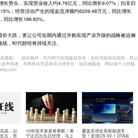
增长势头，实现营业收入约4.76亿元，同比增长9.07%；扣非归
4.15%；经营活动产生的现金流净额约6209.48万元，同比增长
股，同比增长186.83%。
股价大跌，更让公司短期内通过并购实现产业升级的战略被迫搁
曲线，时代财经将持续关注。
音视频），除转载外，均为时代在线版权所有，未经书面协议授权，禁止
上述声明者，本网将追究其相关法律责任。如其他媒体、网站或个人转载
ly.com
科岛晶：以
10年技术派老将掌舵！蒋
覆盖至境全系新能源车
为支点，夯
宁正式出任总经理，马上
型！至境OS V2.1 OTA在