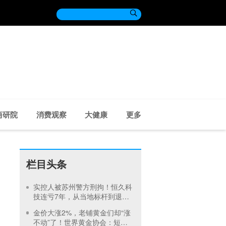

商研院
消费观察
大健康
更多
栏目头条
实控人被苏州警方刑拘！恒久科
技连亏7年，从当地标杆到退市
仅10年
金价大涨2%，老铺黄金们却“涨
不动”了！世界黄金协会：短期