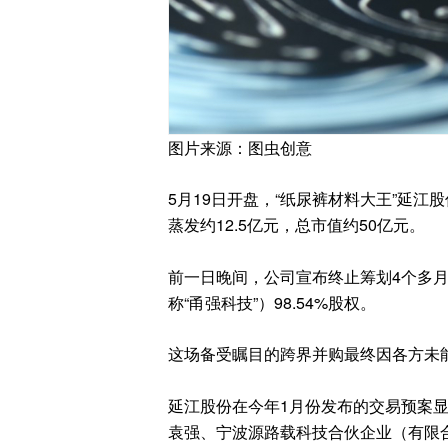
图片来源：图虫创意
5月19日开盘，“纸尿裤材料大王”延江股份(
蒸发约12.5亿元，总市值约50亿元。
前一日晚间，公司宣布终止筹划4个多
称“甬强科技”）98.54%股权。
这场备受瞩目的跨界并购最终因各方未
延江股份在今年1月份发布的交易预案显
袁强、宁波源路载科技合伙企业（有限合