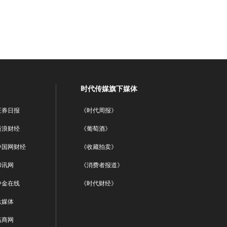
时代传媒旗下媒体
证券日报
《时代周报》
新浪财经
《葡萄酒》
中国网财经
《收藏拍卖》
和讯网
《消费者报道》
中金在线
《时代财经》
钛媒体
赢商网