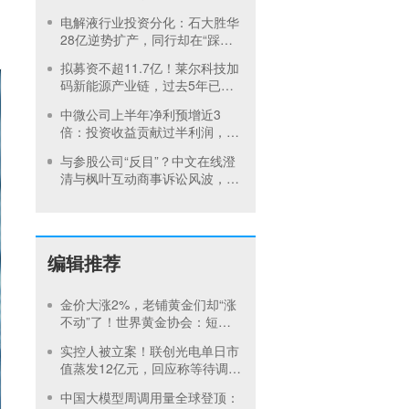
内首饰市场难快速回暖
电解液行业投资分化：石大胜华
28亿逆势扩产，同行却在“踩刹
车”
拟募资不超11.7亿！莱尔科技加
码新能源产业链，过去5年已定
增2次
中微公司上半年净利预增近3
倍：投资收益贡献过半利润，设
备研发持续突破
与参股公司“反目”？中文在线澄
清与枫叶互动商事诉讼风波，重
金押注短剧出海仍未扭亏
编辑推荐
金价大涨2%，老铺黄金们却“涨
不动”了！世界黄金协会：短期
内首饰市场难快速回暖
实控人被立案！联创光电单日市
值蒸发12亿元，回应称等待调查
结果
中国大模型周调用量全球登顶：