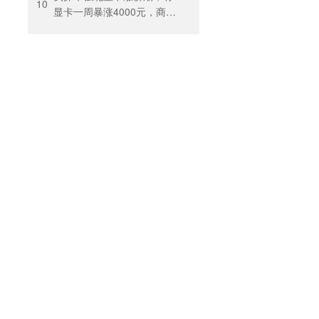
10
显卡一周暴涨4000元，商
户：贵到我都不敢进货