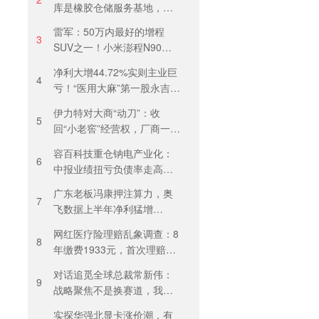
库是橡胶仓储服务基地，当
天气温未达预警，集团5月刚
雷军：50万内最好的增程
进行安全管理培训
3
SUV之一！小米澎程N90
Max预售29.99万元，能否复
净利大增44.72%实则主业巨
制YU7热度？
4
亏！“医用大麻”第一股永吉股
份转型阵痛：靠1.18亿私募
伊力特对大商“动刀”：收
收益“保盈”
5
回“小老窖”经营权，厂商一体
化收入全年增长近三成
容百科技重仓钠电产业化：
6
中报业绩扭亏负债率走高，
百亿扩产承压前行
广东老板冯康押注算力，奥
7
飞数据上半年净利猛增
123%，但总负债首超126亿
网红医疗险理赔乱象调查：8
元
8
年缴费1933元，首次理赔被
卡17天！百万医疗险“宽进严
对话追觅全球总裁常新伟：
出”困住投保人
9
战略聚焦不是换赛道，我们
会长期深耕物理 AI
实探华强北显卡涨价潮，有