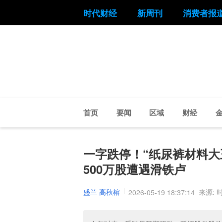
时代财经
新周刊
消费者报
首页
要闻
区域
财经
一字跌停！“纸尿裤材料大
500万股遭遇滑铁卢
盛兰 高秋榕
来源: 
2026-05-19 18:37:14