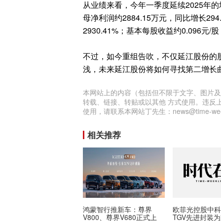
从业绩来看，今年一季度延续2025年的
母净利润约2884.15万元，同比增长29
2930.41%；基本每股收益约0.096元/
不过，如今重组告吹，不仅延江股份的
浅，未来延江股份将如何寻找第二增长
本网站上的内容（包括但不限于文字、图片及
转载、链接、转贴或以其他 方式使用。违反
使用，请联系本网站丁先生：news@time-week
相关推荐
鸿蒙智行推新车：尊界
欧菲光控股中
V800、尊界V680正式上
TGV先进封装