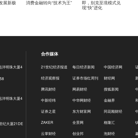
略发展新极
消费金融转向“技术为王”
即，别克至境模式兑
现“快”进化
合作媒体
远洋明珠大厦4
21世纪经济报道
每日经济新闻
中国经济网
经济观察报
证券市场红周刊
财经网
58
腾讯财经
网易财经
搜狐新闻
远洋明珠大厦4
中新经纬
中华网财经
金融界
证券之星
东方财富网
同花顺财经
ZAKER
全景网
格隆汇
世纪大厦21DE
云掌财经
创业邦
泡财经