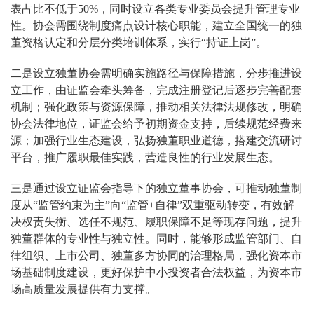
表占比不低于50%，同时设立各类专业委员会提升管理专业
性。协会需围绕制度痛点设计核心职能，建立全国统一的独
董资格认定和分层分类培训体系，实行“持证上岗”。
二是设立独董协会需明确实施路径与保障措施，分步推进设
立工作，由证监会牵头筹备，完成注册登记后逐步完善配套
机制；强化政策与资源保障，推动相关法律法规修改，明确
协会法律地位，证监会给予初期资金支持，后续规范经费来
源；加强行业生态建设，弘扬独董职业道德，搭建交流研讨
平台，推广履职最佳实践，营造良性的行业发展生态。
三是通过设立证监会指导下的独立董事协会，可推动独董制
度从“监管约束为主”向“监管+自律”双重驱动转变，有效解
决权责失衡、选任不规范、履职保障不足等现存问题，提升
独董群体的专业性与独立性。同时，能够形成监管部门、自
律组织、上市公司、独董多方协同的治理格局，强化资本市
场基础制度建设，更好保护中小投资者合法权益，为资本市
场高质量发展提供有力支撑。