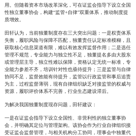
用。但随着资本市场改革深化，可在证监会指导下设立全国
性独立董事协会，构建“监管+自律”双重体系，推动制度提
质增效。
田轩认为，当前独董制度存在三大突出问题：一是权责体系
失衡，履职风险与保障不匹配，独董责任认定标准模糊，且
获取核心信息渠道有限，难以有效发挥监督作用；二是选任
管理不规范，专业能力与独立性不足，独董提名多由大股东
或管理层主导，独立性难以保障，资格认定无统一标准，专
业能力参差不齐，培训针对性也亟待提升；三是监管与自律
协同不足，监督效能有待提升，监管以行政监管和事后追责
为主，过程监督薄弱，现有自律组织缺乏对接监管的权威与
资源，履职评价体系不完善，行业生态建设滞后。
为解决我国独董制度现存问题，田轩建议：
一是在证监会指导下设立全国性、非营利性的独立董事协
会，并明确其定位与管理架构。该协会作为行业自律组织接
受证监会监督管理，与相关机构分工协同，理事会中独董代