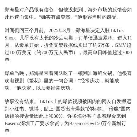
郑海星对产品很有信心，但他没想到，海外市场的反馈会如
此迅速而集中。“确实有点突然。”他形容当时的感受。
时间倒回三个月前。2025年8月，郑海星决定入驻TikTok
Shop。几乎没有太长的冷启动期，订单便迅速累积。进入11
月，从爆单开始，折叠支架数据线卖出了约6万条，GMV超
过100万美元（约700万元人民币），最高单日峰值超过7000
单。
爆单当晚，郑海星带着团队吃了一顿潮汕海鲜火锅。他很喜
欢电视剧《繁花》里的一句台词：“经常庆功，就能成
功。”他决定，以后要经常庆功。
故事没有结束。TikTok上的爆款视频被国内的网友自发搬运
到小红书、微博，贴上“国货出海爆款”的标签。“倍魔”国内
店铺的搜索量因此上涨30%。许多海外客户拿着现金来到
Basemo深圳工厂要求拿货，为Basemo带来150万个新增订
单。