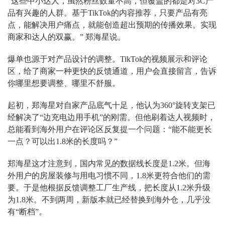
“这些中小达人，虽然粉丝数量不高，但覆盖的都是对3C产
品有兴趣的人群。基于TikTok的内容推荐，只要产品有亮
点，能解决用户痛点，就能创造超出预期的传播效果。实现
商家和达人的双赢。” 郑海星说。
爆单也源于对产品设计的调整。TikTok的视频展示和评论
区，给了商家一种更快的反馈通道，用户会直接留言，告诉
你哪里想要调整、哪里不舒服。
起初，郑海星对自家产品底气十足，他认为360°旋转支架已
经解决了“边充电边用手机”的刚需。但他刷着达人视频时，
总能看到海外用户在评论区反复提一个问题：“能不能更长
一点？可以出1.8米的长度吗？”
郑海星这才注意到，国内常见的数据线长度是1.2米。但海
外用户的房屋装修与用电习惯不同，1.8米更符合他们的需
要。于是他根据反馈调整工厂生产线，把长度从1.2米升级
为1.8米。不到两周，新版本就已经替换到海外仓，几乎没
有“断档”。