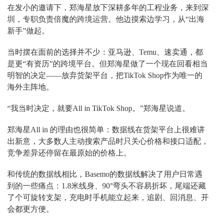
在发小的邀请下，郑海星放下深耕多年的工程业务，来到深
圳，专职负责倍魔的跨境运营。他边摸索边学习，从“出海
新手”做起。
当时摆在面前的选择并不少：亚马逊、Temu、速卖通，都
是更“有资历”的跨境平台。但郑海星做了一个现在回看相当
明智的决定——放弃货架平台，把TikTok Shop作为唯一的
海外主阵地。
“我当时决定，就要All in TikTok Shop。”郑海星说道。
郑海星All in 的理由也很简单：数据线在货架平台上很难讲
出新意，大多数人主动搜索产品时只关心价格和接口适配，
竞争差异还停留在最原始的价格上。
和传统的数据线相比，Basemo的数据线解决了用户日常遇
到的一些痛点：1.8米线身、90°弯头不容易折坏，尾端还藏
了个可旋转支架，充电时手机能立起来，追剧、回消息、开
会都更方便。