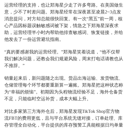
运营经理的支持，也让郑海星少走了许多弯路。在美国做生
意，少不了时差问题。郑海星经常在深夜甚至凌晨2~3点发
消息提问，对方却总能很快回复。有一次“黑五”前一周，核
心产品因标题误触敏感词被下架，情急之下郑海星深夜求
助，运营经理半小时内帮助他排查敏感词、恢复链接，并给
他发去了一份运营避坑指南。
“真的要感谢我的运营经理。”郑海星笑着说道，“他不仅帮
我们解决问题，还教会我们规避风险，周末打电话请教也从
不推辞。”
销量起来后，新问题随之出现。货品出海运输、发货物流、
仓储管理每个环节都要重新算一遍账。郑海星把这种状态称
为“幸福的烦恼”。初期因为头程物流经验不足，海外仓备货
不足，只能临时空运补货，成本大幅上升。
对比多家第三方海外仓后，郑海星发现TikTok Shop官方物
流FBT的费用更低，且与平台系统无缝对接，订单处理、库
存管理全自动化，平台提供的库存预警工具能根据日均单量