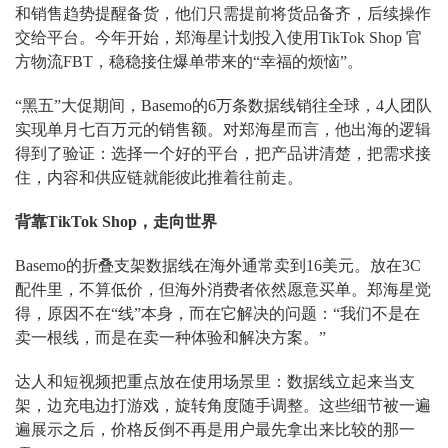
和销售趋势提醒备货，他们只需提前将货品备齐，后续操作
交给平台。今年开始，郑海星计划投入使用TikTok Shop 官
方物流FBT，稳稳接住爆单带来的“幸福的烦恼”。
“黑五”大促期间，Basemo的6万条数据线销往全球，4人团队
实现单月七百万元的销售额。对郑海星而言，他出海的逻辑
得到了验证：选择一个好的平台，把产品讲清楚，把需求接
住，内容和供应链就能彼此推着往前走。
背靠TikTok Shop，走向世界
Basemo的折叠支架数据线在海外通常卖到16美元。放在3C
配件里，不算低价，但海外消费者依然愿意买单。郑海星觉
得，原因不在“线”本身，而在它解决的问题：“我们不是在
卖一根线，而是在卖一种体验和解决方案。”
达人和短视频把重点放在使用场景里：数据线立起来当支
架，边充电边打游戏，旋转角度随手调整。这些细节被一遍
遍展示之后，价格反倒不再是用户最先拿出来比较的那一