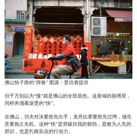
佛山快子路的“挥春” 图源：受访者提供
但千万别以为“慢”就是佛山的全部底色。这座城的脉搏里，
同样奔涌着滚烫的“快”。
在佛山，功夫对决要抢先出手，龙舟比赛要抢先过闸，做生
意要抢占先机。这种“快”是突破自我的韧劲，是敢为人先的
胆识，也是扎根实业的行动力。