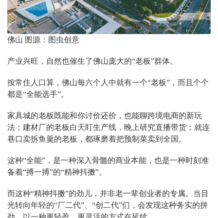
佛山 图源：图虫创意
产业兴旺，自然也催生了佛山庞大的“老板”群体。
按常住人口算，佛山每六个人中就有一个“老板”，而且个个
都是“全能选手”。
家具城的老板既能和你讨价还价，也能聊跨境电商的新玩
法；建材厂的老板白天盯生产线，晚上研究直播带货；就连
巷口卖拆鱼羹的老板，都琢磨着把预制菜卖到全国。
这种“全能”，是一种深入骨髓的商业本能，也是一种时刻准
备着“搏一搏”的“精神抖擞”。
而这种“精神抖擞”的劲儿，并非老一辈创业者的专属。当目
光转向年轻的“厂二代”、“创二代”们，会发现这种务实的拼
劲，以一种更轻盈、更灵活的方式在延续。