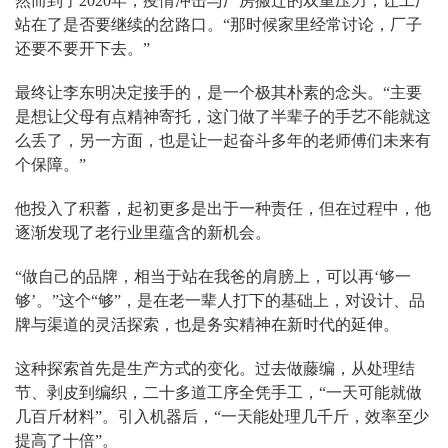
然而到了2020年，疫情冲击与厂房搬迁的双重压力，让工厂
站在了是否要继续的岔路口。“那时候家里经常讨论，厂子
还要不要开下去。”
最终让李东明决定接手的，是一个极其朴素的念头。“主要
是想让父母有点精神寄托，这门做了半辈子的手艺不能就这
么丢了，另一方面，也是让一起奋斗多年的老师傅们未来有
个保障。”
他投入了积蓄，起初更多是出于一种责任，但在过程中，他
逐渐发现了老行业里蕴含的新机会。
“做自己的品牌，相当于站在我爸的肩膀上，可以再‘够一
够’。”这个“够”，是在老一辈人打下的基础上，对设计、品
牌与渠道的灵活探索，也是务实精神在新时代的延伸。
这种探索首先是生产方式的变化。过去做藤编，从处理结
节、剥皮到编织，二十多道工序全凭手工，“一天可能就做
几百斤材料”。引入机器后，“一天能处理几千斤，效率至少
提高了十倍”。