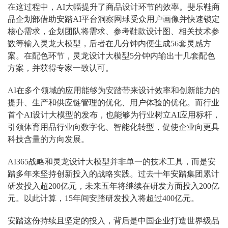
在这过程中，AI大幅提升了商品设计环节的效率。斐乐鞋商
品企划部借助安踏AI平台洞察网球受众用户画像并快速锁定
核心需求，企划团队将需求、参考鞋款设计图、相关技术参
数等输入灵龙大模型，后者在几分钟内便生成56套灵感方
案。在配色环节，灵龙设计大模型5分钟内输出十几套配色
方案，并获得专家一致认可。
AI在多个领域的应用能够为安踏带来设计效率和创新能力的
提升、生产和供应链管理的优化、用户体验的优化。而行业
首个AI设计大模型的发布，也能够为行业树立AI应用标杆，
引领体育用品行业向数字化、智能化转型，促使企业向更具
科技含量的方向发展。
AI365战略和灵龙设计大模型并非单一的技术工具，而是安
踏多年来坚持创新投入的战略实践。过去十年安踏集团累计
研发投入超200亿元，未来五年将继续在研发方面投入200亿
元。以此计算，15年间安踏研发投入将超过400亿元。
安踏这份持续且坚定的投入，背后是中国企业打造世界级品