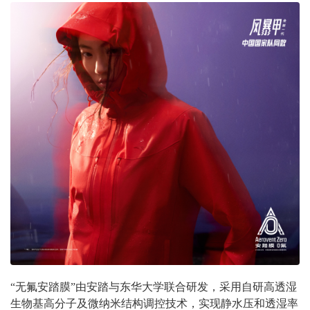
“无氟安踏膜”由安踏与东华大学联合研发，采用自研高透湿
生物基高分子及微纳米结构调控技术，实现静水压和透湿率