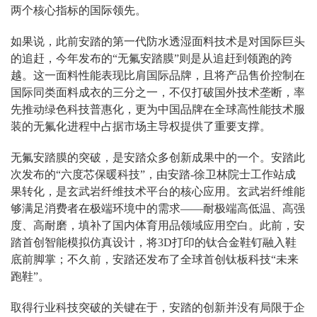
两个核心指标的国际领先。
如果说，此前安踏的第一代防水透湿面料技术是对国际巨头
的追赶，今年发布的“无氟安踏膜”则是从追赶到领跑的跨
越。这一面料性能表现比肩国际品牌，且将产品售价控制在
国际同类面料成衣的三分之一，不仅打破国外技术垄断，率
先推动绿色科技普惠化，更为中国品牌在全球高性能技术服
装的无氟化进程中占据市场主导权提供了重要支撑。
无氟安踏膜的突破，是安踏众多创新成果中的一个。安踏此
次发布的“六度芯保暖科技”，由安踏-徐卫林院士工作站成
果转化，是玄武岩纤维技术平台的核心应用。玄武岩纤维能
够满足消费者在极端环境中的需求——耐极端高低温、高强
度、高耐磨，填补了国内体育用品领域应用空白。此前，安
踏首创智能模拟仿真设计，将3D打印的钛合金鞋钉融入鞋
底前脚掌；不久前，安踏还发布了全球首创钛板科技“未来
跑鞋”。
取得行业科技突破的关键在于，安踏的创新并没有局限于企