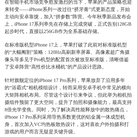
在智能手机市场竞争愈发激烈的当下，苹果的产品策略也迎
来转变——iPhone系列一改过往“挤牙膏”式更新态度，开始
主动向安卓靠拢，加入“拼参数”阵营。今年秋季新品发布会
上，iPhone 17系列率先在存储上完成突破，正式告别128GB
起步时代，直接以256GB作为全系基础存储。
在标准版机型iPhone 17上，苹果打破了此前对标准版机型
的“大幅阉割”策略：120Hz高刷新率屏幕、高像素超广角摄
像头等多见于Pro机型的配置首次被放至标准版，清晰借鉴
了安卓阵营“高性价比水桶机”的产品设计思路。
针对旗舰定位的iPhone 17 Pro系列，苹果放弃了沿用多年
的“浴霸式”相机模组设计，转而采用安卓手机中常见的横向
大矩阵相机布局。尽管这个设计引来争议，但此举为相机拍
摄组件预留了更大空间，提升了拍照和摄像能力，最高支持
8倍光学变焦。同时，为了解决高性能释放中的散热痛点，
iPhone 17 Pro系列采用导热系数更优的铝金属一体成型机
身，首次加入VC均热板散热设计，这对喜欢户外拍摄和打
游戏的用户而言无疑是关键升级。