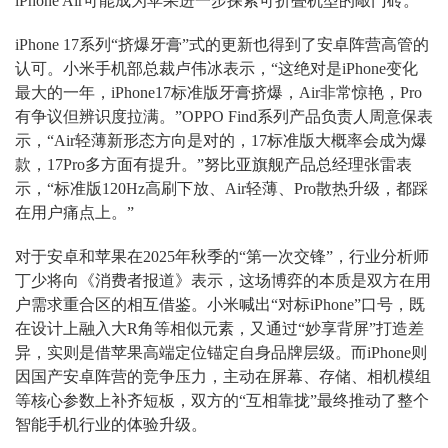
iPhone Air可能成为苹果进一步探索可折叠机型的敲门砖。
iPhone 17系列“挤爆牙膏”式的更新也得到了安卓阵营高管的
认可。小米手机部总裁卢伟冰表示，“这绝对是iPhone变化
最大的一年，iPhone17标准版牙膏挤爆，Air非常惊艳，Pro
有争议但辨识度拉满。”OPPO Find系列产品负责人周意保表
示，“Air轻薄新形态方向是对的，17标准版大概率会成为爆
款，17Pro多方面有提升。”努比亚旗舰产品总经理张雷表
示，“标准版120Hz高刷下放、Air轻薄、Pro散热升级，都踩
在用户痛点上。”
对于安卓和苹果在2025年秋季的“第一次交锋”，行业分析师
丁少将向《消费者报道》表示，这场博弈的本质是双方在用
户需求重合区的相互借鉴。小米喊出“对标iPhone”口号，既
在设计上融入大R角等相似元素，又通过“妙享背屏”打造差
异，实则是借苹果高端定位锚定自身品牌层级。而iPhone则
因国产安卓阵营的竞争压力，主动在屏幕、存储、相机模组
等核心参数上补齐短板，双方的“互相靠拢”最终推动了整个
智能手机行业的体验升级。