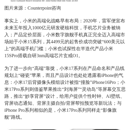
图片来源：Counterpoint咨询
事实上，小米的高端化战略早有布局：2020年，雷军便宣布
未来五年投入1000亿元研发硬核科技，手机芯片业务被纳
入；产品定价层面，小米数字旗舰手机真正完全迈入高端市
场始于小米15系列，其4499元的起售价成功突破“600美元以
上”的高端手机门槛；小米也试探性在半迭代产品小米
15SPro搭载自研3nm高端芯片玄戒O1。
为了进一步向“高端”靠拢，小米17系列在产品命名和产品线
规划上“碰瓷”苹果，而且产品设计也处处透露着iPhone的气
息：小米17后背摄像头模组设计被指“撞脸”iPhone16Pro；小
米17Pro系列则借鉴苹果推出“刘海屏”“灵动岛”等屏幕交互思
路，推出“妙享背屏”设计，给用户提供个性时钟、AI壁纸、
背屏动态通知、背屏主摄自拍/背屏帮拍预览等新玩法；与
iPhone Pro系列相似的是，小米17Pro系列同样走“影像旗
舰”路线。