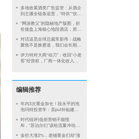
增买桶引发跌停
多地收紧酒类广告监管：从酒企
到主播全链条追责，“特供”“饮酒
动作”这些红线碰不得
“网游教父”的隐秘地产版图，折
价接盘上海核心地段酒店，房价
曾卖到1200元/晚
对话追觅全球总裁常新伟：战略
聚焦不是换赛道，我们会长期深
耕物理 AI
伊力特对大商“动刀”：收回“小老
窖”经营权，厂商一体化收入全
年增长近三成
编辑推荐
年内3次重金加仓！段永平的泡
泡玛特投资学：卖put补贴建
仓，买正股吃成长，卖call补贴
时代锐评|低俗营销不能怪
持有
AI，“苏泊尔们”该给流量冲动踩
刹车
金价大涨2%，老铺黄金们却“涨