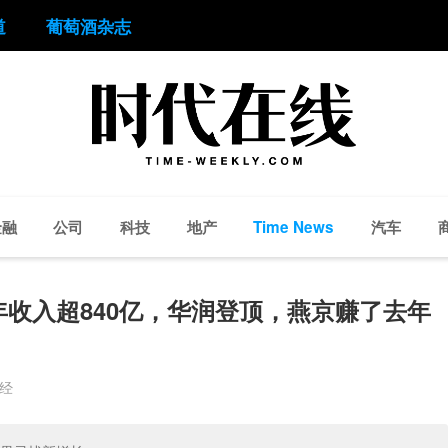
道
葡萄酒杂志
金融
公司
科技
地产
汽车
Time News
收入超840亿，华润登顶，燕京赚了去年
财经