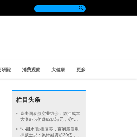

商研院
消费观察
大健康
更多
栏目头条
直击国泰航空业绩会：燃油成本
大涨67%仍赚62亿港元，称“燃
油价格压力下半年将持续”
“小甜水”助推复苏，百润股份重
押威士忌：累计融资超30亿，定