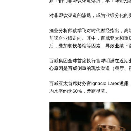
嘉士伯们非即饮渠道落后，本土啤企抱
对非即饮渠道的渗透，成为业绩分化的
酒业分析师蔡学飞对时代财经指出，高
前啤企业绩走向。其中，百威亚太和重
后，叠加餐饮萎缩等因素，导致业绩下
百威集团全球首席执行官邓明潇在近期
心原因是百威侧重的现饮渠道（餐厅、
百威亚太首席财务官Ignacio Lar
均水平约为60%，差距显著。