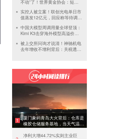
不动”了！世界黄金协会：短期
内首饰市场难快速回暖
实控人被立案！联创光电单日市
值蒸发12亿元，回应称等待调查
结果
中国大模型周调用量全球登顶：
Kimi K3击穿海外模型高溢价壁
垒，引爆全球大模型价格战
被上交所问询才说清！神驰机电
去年增收不增利背后：关税透支
订单、北美飓风骤减
厦门象屿青岛大火背后：仓库是
1
橡胶仓储服务基地，当天气温未
达预警，集团5月刚进行安全管
净利大增44.72%实则主业巨
理培训
2