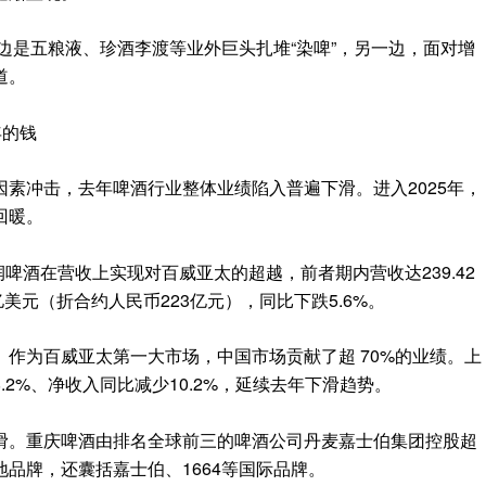
一边是五粮液、珍酒李渡等业外巨头扎堆“染啤”，另一边，面对增
道。
年的钱
素冲击，去年啤酒行业整体业绩陷入普遍下滑。进入2025年，
回暖。
润啤酒在营收上实现对百威亚太的超越，前者期内营收达239.42
6亿美元（折合约人民币223亿元），同比下跌5.6%。
作为百威亚太第一大市场，中国市场贡献了超 70%的业绩。上
2%、净收入同比减少10.2%，延续去年下滑趋势。
滑。重庆啤酒由排名全球前三的啤酒公司丹麦嘉士伯集团控股超
地品牌，还囊括嘉士伯、1664等国际品牌。