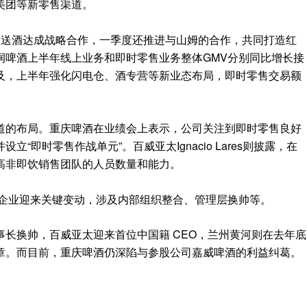
美团等新零售渠道。
马送酒达成战略合作，一季度还推进与山姆的合作，共同打造红
润啤酒上半年线上业务和即时零售业务整体GMV分别同比增长接
及，上半年强化闪电仓、酒专营等新业态布局，即时零售交易额
道的布局。重庆啤酒在业绩会上表示，公司关注到即时零售良好
“即时零售作战单元”。百威亚太Ignacio Lares则披露，在
高非即饮销售团队的人员数量和能力。
酒企业迎来关键变动，涉及内部组织整合、管理层换帅等。
长换帅，百威亚太迎来首位中国籍 CEO，兰州黄河则在去年底
章。而目前，重庆啤酒仍深陷与参股公司嘉威啤酒的利益纠葛。