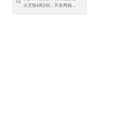
10
火灾致4死2伤，开发商独家
回应