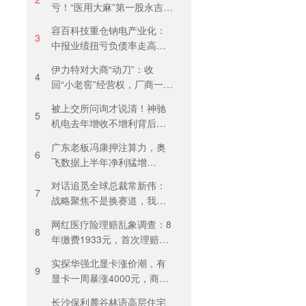
亏！“医用大麻”第一股永吉股
份转型阵痛：靠1.18亿私募
容百科技重仓钠电产业化：
收益“保盈”
3
中报业绩扭亏负债率走高，
百亿扩产承压前行
伊力特对大商“动刀”：收
4
回“小老窖”经营权，厂商一体
化收入全年增长近三成
被上交所问询才说清！神驰
5
机电去年增收不增利背后：
关税透支订单、北美飓风骤
广东老板冯康押注算力，奥
减
6
飞数据上半年净利猛增
123%，但总负债首超126亿
对话追觅全球总裁常新伟：
元
7
战略聚焦不是换赛道，我们
会长期深耕物理 AI
网红医疗险理赔乱象调查：8
8
年缴费1933元，首次理赔被
卡17天！百万医疗险“宽进严
实探华强北显卡涨价潮，有
出”困住投保人
9
显卡一周暴涨4000元，商
户：贵到我都不敢进货
长沙保利麓谷林语高层住宅