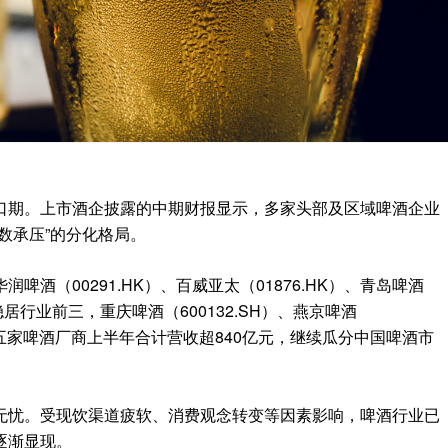
口期。上市酒企披露的中期财报显示，多家头部及区域啤酒企业
数承压”的分化格局。
酒（00291.HK）、百威亚太（01876.HK）、青岛啤酒
模稳居行业前三，重庆啤酒（600132.SH）、燕京啤酒
，这五家啤酒厂商上半年合计营收超840亿元，继续瓜分中国啤酒市
无忧。受现饮渠道疲软、消费观念转变等因素影响，啤酒行业已
逐渐显现。