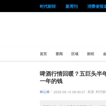
时代财经
新周刊
消费者报
首页
要闻
区域
财经
啤酒行情回暖？五巨头半年
一年的钱
林心林
来源: 时代
2025-09-10 08:30:07