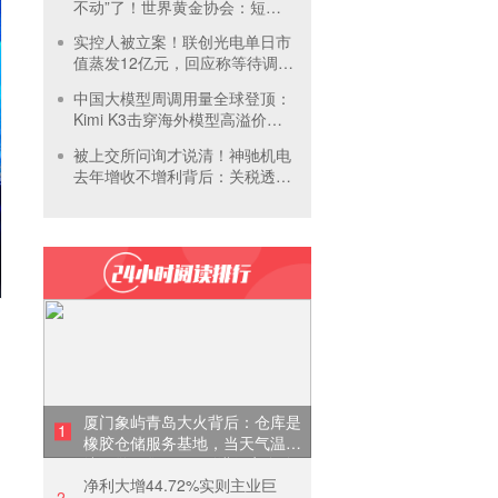
不动”了！世界黄金协会：短期
内首饰市场难快速回暖
实控人被立案！联创光电单日市
值蒸发12亿元，回应称等待调查
结果
中国大模型周调用量全球登顶：
Kimi K3击穿海外模型高溢价壁
垒，引爆全球大模型价格战
被上交所问询才说清！神驰机电
去年增收不增利背后：关税透支
订单、北美飓风骤减
厦门象屿青岛大火背后：仓库是
1
橡胶仓储服务基地，当天气温未
达预警，集团5月刚进行安全管
净利大增44.72%实则主业巨
理培训
2