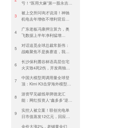
亏！“医用大麻”第一股永吉股
份转型阵痛：靠1.18亿私募
被上交所问询才说清！神驰
收益“保盈”
3
机电去年增收不增利背后：
关税透支订单、北美飓风骤
广东老板冯康押注算力，奥
减
4
飞数据上半年净利猛增
123%，但总负债首超126亿
对话追觅全球总裁常新伟：
元
5
战略聚焦不是换赛道，我们
会长期深耕物理 AI
长沙保利麓谷林语高层住宅
6
火灾致4死2伤，开发商独家
回应
中国大模型周调用量全球登
7
顶：Kimi K3击穿海外模型高
溢价壁垒，引爆全球大模型
游资罕见破线举牌德龙汇
价格战
8
能：网红投资人“鑫多多”逆势
锁仓，燃气主业背后藏芯片
实控人被立案！联创光电单
叙事
9
日市值蒸发12亿元，回应称
等待调查结果
金价大涨2%，老铺黄金们