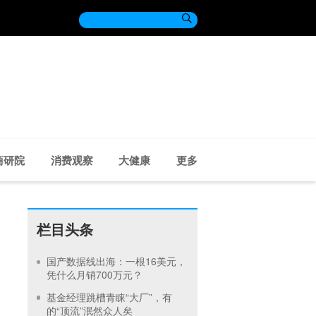

商研院
消费观察
大健康
更多
栏目头条
国产数据线出海：一根16美元，
凭什么月销700万元？
基金经理跳槽青睐“大厂”，有
的“顶流”泯然众人矣