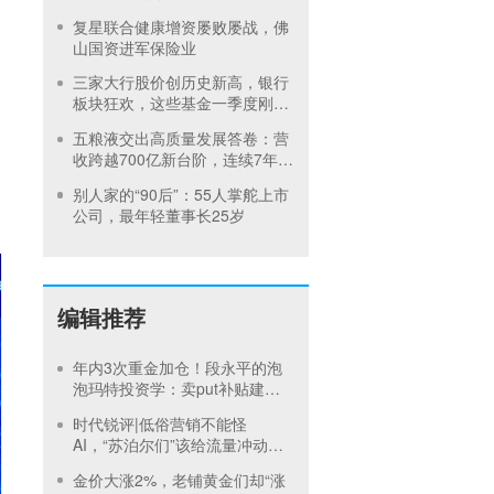
复星联合健康增资屡败屡战，佛
山国资进军保险业
三家大行股价创历史新高，银行
板块狂欢，这些基金一季度刚减
仓
五粮液交出高质量发展答卷：营
收跨越700亿新台阶，连续7年双
位数增长
别人家的“90后”：55人掌舵上市
公司，最年轻董事长25岁
编辑推荐
年内3次重金加仓！段永平的泡
泡玛特投资学：卖put补贴建
仓，买正股吃成长，卖call补贴
时代锐评|低俗营销不能怪
持有
AI，“苏泊尔们”该给流量冲动踩
刹车
金价大涨2%，老铺黄金们却“涨