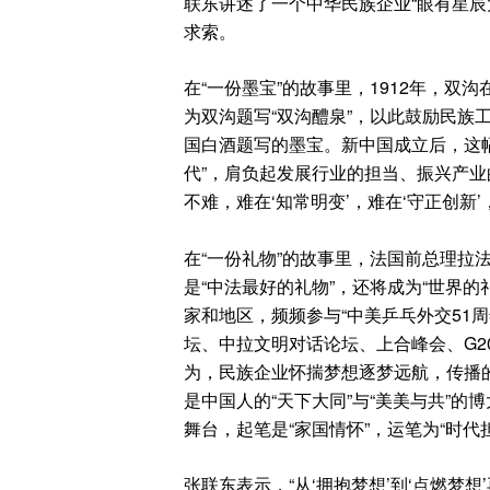
联东讲述了一个中华民族企业“眼有星辰
求索。
在“一份墨宝”的故事里，1912年，
为双沟题写“双沟醴泉”，以此鼓励民族
国白酒题写的墨宝。新中国成立后，这
代”，肩负起发展行业的担当、振兴产业
不难，难在‘知常明变’，难在‘守正创新
在“一份礼物”的故事里，法国前总理拉
是“中法最好的礼物”，还将成为“世界
家和地区，频频参与“中美乒乓外交51
坛、中拉文明对话论坛、上合峰会、G2
为，民族企业怀揣梦想逐梦远航，传播
是中国人的“天下大同”与“美美与共”
舞台，起笔是“家国情怀”，运笔为“时代担
张联东表示，“从‘拥抱梦想’到‘点燃梦