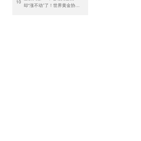
10
却“涨不动”了！世界黄金协
会：短期内首饰市场难快速
回暖