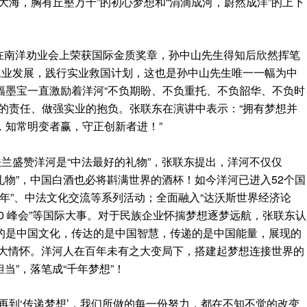
大海，胸有丘壑万千”的初心梦想和“涓滴成河，蔚然成洋”的上下
双沟在南洋劝业会上荣获国际金质奖章，孙中山先生得知后欣然挥笔
工业发展，践行实业救国计划，这也是孙中山先生唯一一幅为中
幅墨宝一直激励着洋河“不负期盼、不负重托、不负韶华、不负时
的责任、做强实业的抱负。张联东在演讲中表示：“拥有梦想并
’，知常明变者赢，守正创新者进！”
法兰盛赞洋河是“中法最好的礼物”，张联东提出，洋河不仅仅
的礼物”，中国白酒也必将斟满世界的酒杯！如今洋河已进入52个国
周年”、中法文化交流等系列活动；全面融入“达沃斯世界经济论
0 峰会”等国际大事。对于民族企业怀揣梦想逐梦远航，张联东认
的是中国文化，传达的是中国智慧，传递的是中国能量，展现的
的博大情怀。洋河人在百年未有之大变局下，搭建起梦想连接世界的
当”，落笔成“千年梦想”！
想’再到‘传递梦想’，我们所做的每一份努力，都在不知不觉的改变