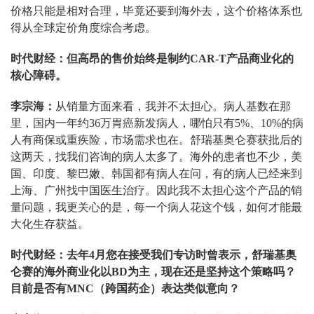
价格只能是相对合理，毕竟还要到海外去，这个价格体系也
得从全球定价角度综合考虑。
时代财经：但高昂的售价始终是制约CAR-T产品商业化的
核心障碍。
李宗海：
从销量方面来看，我并不太担心。病人基数在那
里，国内一年约36万胃癌新发病人，哪怕只有5%、10%的病
人有商保或重疾险，市场需求也在。舒瑞基奥仑赛获批后的
这两天，找我们咨询的病人太多了。海外的患者也不少，美
国、印度、黎巴嫩、韩国都有病人在问，有的病人已经来到
上海、广州找中国医生治疗。因此我不太担心这个产品的销
量问题，我更关心的是，每一个病人花这个钱，如何才能最
大化生存获益。
时代财经：去年4月您在接受我们专访时曾表示，舒瑞基奥
仑赛的海外商业化以BD为主，现在还是坚持这个策略吗？
目前是否有MNC（跨国药企）表达类似意向？