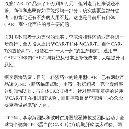
液瘤CAR-T产品低了10万到30万元，但对老百姓来说还不
够。商保和惠民保如果能报销一部分，确实能覆盖部分患
者，但肯定还有不少病人用不起。这也是目前所有自体
CAR-T商业化面临的最主要问题。
面对多数患者无力支付的现实，李宗海和科济药业选择进一
步前行，全力投入通用型CAR-T和体内CAR-T。自体CAR-
T的造价高昂，根源在于“一人一药”的生产模式。通用型
CAR-T和体内CAR-T则有望从根本上降低成本，大幅提升可
及性。
据李宗海透露，目前，科济药业的通用型CAR-T已有两款产
品递交IND（新药临床试验）申请，数据积极，完全缓解率
达到70%以上，与自体CAR-T相当。针对胃癌和肝癌的通用
型CAR-T正在推进IIT试验，而肝癌项目是李宗海“心心念念
要重新做起来”的方向。
2015年，李宗海团队和彼时仁济医院翟博教授团队启动了全
球首个靶向GPC3蛋白的CAR-T治疗晚期肝癌临床试验。两