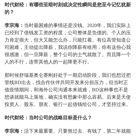
时代财经：有哪些至暗时刻或决定性瞬间是您至今记忆犹新
的？
李宗海：
当时最困难的事情还是没钱。2020年，我们实际上
已经到了借钱发工资的程度，公司整体是负债的。个人的压
力肯定很大，但大又能怎么办，只能扛着。有位高管知道公
司困难，主动提出降薪，我说你降薪有啥用，你有这份心我
很感激，但一旦降薪，整个公司的士气就散了。而且降一个
人的不行，连带其他人的一起降更不行。
那时候舒瑞基奥仑赛刚好处于一期启动阶段，我们也想过把
管线BD出去，找合作伙伴共同开发来分担压力，但当时正
值疫情期间，和海外公司沟通本来就难，BD这种事也不是
想谈就能马上落地，确实没有想象中那么容易。后来是天使
投资人、股东、朋友、银行一起借钱给公司，才坚持过来。
时代财经：当时公司的战略目标是什么？
李宗海：
活下来最重要。只要熬过去、有钱了，第二年就能