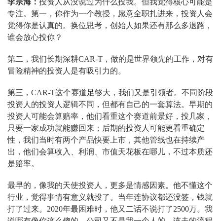
李宗海：
投资人从没说过为什么投我。但我觉得核心可能是
专注。第一，你作为一个教授，愿意全职扎进来，投资人会
觉得你是认真的。换位思考，创始人如果还有那么多退路，
谁会放心投你？
第二，我们长期深耕CAR-T，做的是世界领先的工作，对有
冒险精神的投资人是有吸引力的。
第三，CAR-T这个赛道足够大，我们又是引领者。不同阶段
投资人的投资人逻辑不同，但都有自己的一套算法。早期的
投资人可能会算赔率，他们看重这个赛道前景好，投几家，
只要一家成功就能赚回来；后期的投资人可能更看重确定
性，我们当时有两个产品快要上市，其他管线也在持续产
出，他们会算收入、利润、市值天花板在哪儿，不过本质还
是赔率。
最早的，像我的天使投资人，更多是情感因素。他不懂这个
行业，觉得事情有意义就投了。当年连协议都还没签，钱就
打了过来。2020年最困难时，他又二话不说打了2500万。我
说哪有像你这么傻的，公司又不是我一个人的，该走的流程