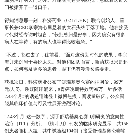
细胞治疗的大门之外。舒瑞基奥仑赛的获批，意味着这道大
门被撕开了一道口子。
得知消息那一刻，科济药业（02171.HK）联合创始人、董
事长兼CEO李宗海心里悬着的大石头终于落了地。他在接受
时代财经专访时坦言，“获批总归是好事，因为确实有很多
病人在等待，有的病人也等得比较着急。”
“不过，都过去了，往前看。”面对这份划时代的成果，李宗
海并未沉溺于喜悦太久。对他和团队而言，新药获批只是起
点，如何惠及更多的患者，眼下仍有漫漫长路要走。
获批次日，科济药业公布了舒瑞基奥仑赛的挂网价，99万
元/人份。质疑随即涌来，#胃癌晚期特效药99万一针多活
2.43个月#的话题迅速登上微博热搜，阅读量破亿，公众围
绕其临床价值与可及性展开激烈讨论。
“2.43个月”这一数字，源于舒瑞基奥仑赛II期研究的意向性
治疗（ITT）分析。《柳叶刀》刊发的临床研究显示，共156
例患者随机入组，其中试验组104例（接受舒瑞基奥仑赛输