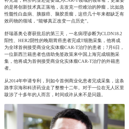
补充道，科济药业还是要成为CAR-T领域的领军者，更重要
的是将创新技术真正落地，去攻克一些难治的肿瘤，比如急
性髓性白血病、胰腺癌、脑胶质瘤，这些几十年来都缺乏有
效药物的领域，“能够真正改变一点历史”。
舒瑞基奥仑赛获批后的第三天，一名病理诊断为CLDN18.2
阳性、HER2阴性的晚期胃癌患者完成T细胞采集，他将成
为全球首例接受商业化实体瘤CAR-T治疗的患者；7月6日，
一位新西兰籍患者也借助免签政策来中国上海完成细胞采
集，他将成为首例接受商业化实体瘤CAR-T治疗的外籍患
者。
从2014年申请专利，到如今首例商业化患者完成采集，这条
路李宗海和科济药业走了整整十二年。对于一位在无人区里
跋涉了十多年的人而言，时间或许从来不是问题。