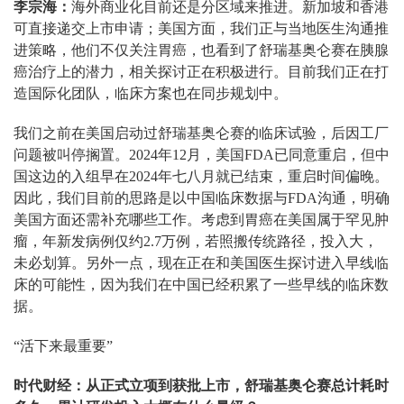
李宗海：
海外商业化目前还是分区域来推进。新加坡和香港
可直接递交上市申请；美国方面，我们正与当地医生沟通推
进策略，他们不仅关注胃癌，也看到了舒瑞基奥仑赛在胰腺
癌治疗上的潜力，相关探讨正在积极进行。目前我们正在打
造国际化团队，临床方案也在同步规划中。
我们之前在美国启动过舒瑞基奥仑赛的临床试验，后因工厂
问题被叫停搁置。2024年12月，美国FDA已同意重启，但中
国这边的入组早在2024年七八月就已结束，重启时间偏晚。
因此，我们目前的思路是以中国临床数据与FDA沟通，明确
美国方面还需补充哪些工作。考虑到胃癌在美国属于罕见肿
瘤，年新发病例仅约2.7万例，若照搬传统路径，投入大，
未必划算。另外一点，现在正在和美国医生探讨进入早线临
床的可能性，因为我们在中国已经积累了一些早线的临床数
据。
“活下来最重要”
时代财经：从正式立项到获批上市，舒瑞基奥仑赛总计耗时