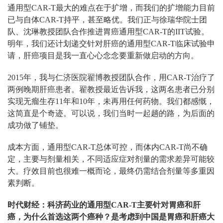
通用型CAR-T最大的难点在于扩增，而我们的扩增能力目前
已与自体CAR-T持平，甚至略优。我们正与徐瑞华院士团
队、沈琳教授团队合作推进胃癌通用型CAR-T的IIT试验。
明年，我们还计划递交针对肝癌的通用型CAR-T临床试验申
请，肝癌项目是我一直心心念念要重新做启动的方向。
2015年，我与仁济医院翟博教授团队合作，用CAR-T治疗了
两例晚期肝癌患者。翟教授最近告诉我，这两名患者已分别
实现无瘤生存11年和10年，未再用任何药物。我们都感慨，
这简直是个奇迹。可以说，我们当时一起趟的路，为后面的
成功做了铺垫。
成本方面，通用型CAR-T总体可控，而体内CAR-T尚不确
定，主要与剂量相关，不同适应症对剂量的需求差异可能较
大。疗效目前也很难一概而论，最终仍需结合剂量等多重因
素判断。
时代财经：科济药业的通用型CAR-T主要针对胃癌和肝
癌，为什么首选这两个癌种？是考虑到中国是胃癌和肝癌大