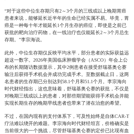
“对于这些中位生存期只有2～3个月的三线或以上晚期胃癌
患者来说，能够延长近半年的生命已经实属不易。毕竟，胃
癌是一种每十年才能延长1个月生存的癌症，即使是之前已
获批的靶向治疗药物，在一线治疗也仅能延长2～3个月总生
存期。”李宗海说。
此外，中位生存期仅反映平均水平，部分患者的实际获益远
超这一数字。2026年美国临床肿瘤学会（ASCO）年会上公
布的长期随访数据显示，其中2例患者在接受舒瑞基奥仑赛
输注后获得手术机会并成功完成手术。至数据截止日，这两
名患者的生存期已分别达到58.1个月和51.1个月。李宗海向
时代财经指出，这也意味着，舒瑞基奥仑赛的获批，不仅是
对晚期三线或以上的患者，对那些期望能获得手术机会并能
实现长期生存的晚期早线患者也带来了潜在治愈的希望。
不过，在国内现有的支付体系下，可及性始终是自体CAR-T
疗法难以绕开的难题。李宗海向时代财经坦言，价格确实是
当前很大的一个挑战，尽管舒瑞基奥仑赛的定价已比现有血