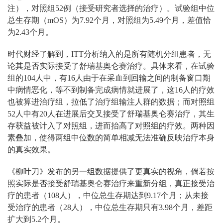
注），对照组52例（接受研究者选择的治疗）。试验组中位
总生存期（mOS）为7.92个月，对照组为5.49个月，差值恰
为2.43个月。
时代财经了解到，ITT分析纳入的是所有随机分组患者，无
论其是否实际接受了舒瑞基奥仑赛治疗。具体来看，在试验
组的104人中，有16人由于在采血到回输之间的制备窗口期
中病情恶化，等不到制备完成病情就进展了，这16人的疗效
也被算进治疗组，拉低了治疗组输注人群的数据；而对照组
52人中有20人在进展后交叉接受了舒瑞基奥仑赛治疗，其生
存获益被计入了对照组，进而抬高了对照组的疗效。两种因
素叠加，使得两组中位数的简单相减无法准确反映治疗本身
的真实效果。
《柳叶刀》发布的另一组数据提供了更真实的视角，倘若按
照实际是否接受舒瑞基奥仑赛治疗来重新分组，真正接受治
疗的患者（108人），中位总生存期达到9.17个月；从未接
受治疗的患者（28人），中位总生存期只有3.98个月，差距
扩大到5.2个月。