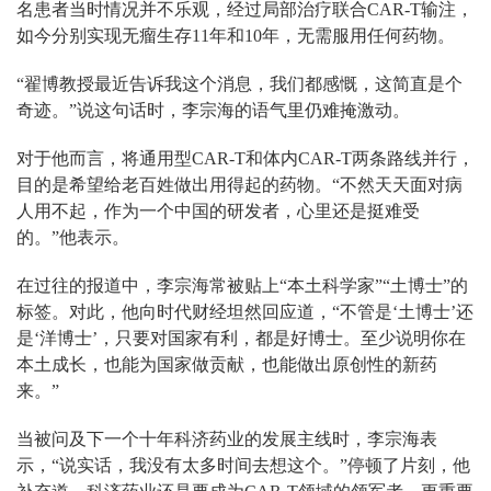
名患者当时情况并不乐观，经过局部治疗联合CAR-T输注，
如今分别实现无瘤生存11年和10年，无需服用任何药物。
“翟博教授最近告诉我这个消息，我们都感慨，这简直是个
奇迹。”说这句话时，李宗海的语气里仍难掩激动。
对于他而言，将通用型CAR-T和体内CAR-T两条路线并行，
目的是希望给老百姓做出用得起的药物。“不然天天面对病
人用不起，作为一个中国的研发者，心里还是挺难受
的。”他表示。
在过往的报道中，李宗海常被贴上“本土科学家”“土博士”的
标签。对此，他向时代财经坦然回应道，“不管是‘土博士’还
是‘洋博士’，只要对国家有利，都是好博士。至少说明你在
本土成长，也能为国家做贡献，也能做出原创性的新药
来。”
当被问及下一个十年科济药业的发展主线时，李宗海表
示，“说实话，我没有太多时间去想这个。”停顿了片刻，他