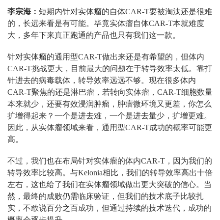
李宗海：
短期内针对实体瘤的自体CAR-T要被淘汰还是很难
的，长远来看是有可能。毕竟实体瘤自体CAR-T本就难度
大，多年下来真正跑通的产品也只有我们这一款。
针对实体瘤的通用型CAR-T做出来还是有希望的，但体内
CAR-T挑战更大，目前最大的问题在于转导效率太低。靠打
针进去的病毒载体，转导效率远远不够。现在很多体内
CAR-T聚焦的还是淋巴瘤，若转向实体瘤，CAR-T细胞数量
本来就少，还要有效浸润肿瘤，肿瘤微环境又更差，你怎么
扩增得起来？一个是进去难，一个是进去量少，扩增更难。
因此，从实体瘤领域来看，通用型CAR-T成功的概率可能更
高。
不过，我们也在布局针对实体瘤的体内CAR-T，因为我们的
转导效率比较高。与Kelonia相比，我们的转导效率高出十倍
左右，这也给了我们在实体瘤领域做出更大突破的信心。当
然，最终的成败仍需临床验证，但我们的技术底子比较扎
实，不敢说百分之百成功，但通过持续的技术迭代，成功的
概率会逐步提升。