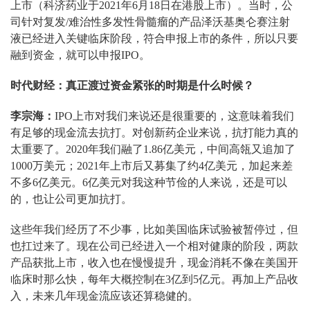
上市（科济药业于2021年6月18日在港股上市）。当时，公
司针对复发/难治性多发性骨髓瘤的产品泽沃基奥仑赛注射
液已经进入关键临床阶段，符合申报上市的条件，所以只要
融到资金，就可以申报IPO。
时代财经：真正渡过资金紧张的时期是什么时候？
李宗海：
IPO上市对我们来说还是很重要的，这意味着我们
有足够的现金流去抗打。对创新药企业来说，抗打能力真的
太重要了。2020年我们融了1.86亿美元，中间高瓴又追加了
1000万美元；2021年上市后又募集了约4亿美元，加起来差
不多6亿美元。6亿美元对我这种节俭的人来说，还是可以
的，也让公司更加抗打。
这些年我们经历了不少事，比如美国临床试验被暂停过，但
也扛过来了。现在公司已经进入一个相对健康的阶段，两款
产品获批上市，收入也在慢慢提升，现金消耗不像在美国开
临床时那么快，每年大概控制在3亿到5亿元。再加上产品收
入，未来几年现金流应该还算稳健的。