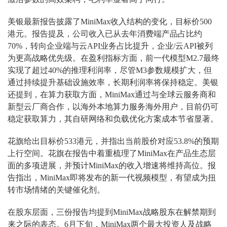
美银最新报告披露了MiniMax收入结构的变化，目标价500
港元。报告提及，公司收入已从去年消费端产品占比约
70%，转向企业端与云API业务占比提升，企业/云API被列
为更高战略优先级。在盈利指标方面，前一代模型M2.7最终
实现了超过40%的推理利润率，尽管M3参数规模扩大，但
通过持续提升基础设施效率，长期利润率将保持稳定。美银
还提到，在算力获取方面，MiniMax通过与全球云服务商和
新型云厂商合作，以海外本地算力服务海外用户，目前仍可
稳定获取算力，其自研网络和负载优化方案成本节省显著。
花旗给出目标价533港元，并指出当前股价对应53.8%的预期
上行空间。花旗在报告中着重梳理了MiniMax在产品生态层
面的多项进展，并预计MiniMax的收入增速将维持高位。报
告指出，MiniMax即将发布的新一代视频模型，有望成为扭
转市场情绪的关键催化剂。
在股东层面，三份报告均提到MiniMax战略股东在解禁期到
来之际的表态。6月下旬，MiniMax两个最大投资人及战略