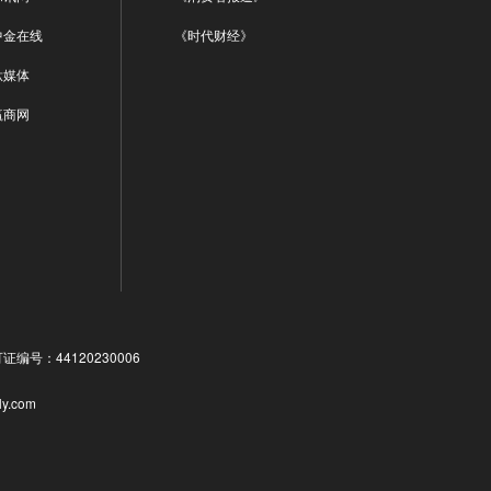
中金在线
《时代财经》
钛媒体
赢商网
号：44120230006
ly.com