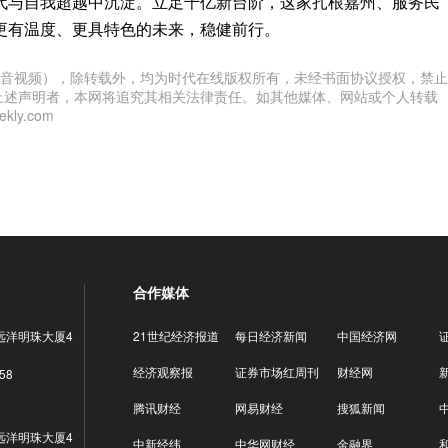
代与自我超越中沉淀。立足千亿新台阶，这家扎根嘉州、服务民
更有温度、更具特色的未来，稳健前行。
音视频），除转载外，均为时代在线版权所有，未经书面协议授权，禁止
上述声明者，本网将追究其相关法律责任。如其他媒体、网站或个人转载
ly.com
合作媒体
远洋明珠大厦4
21世纪经济报道
每日经济新闻
中国经济网
经济观察报
证券市场红周刊
财经网
58
腾讯财经
网易财经
搜狐新闻
远洋明珠大厦4
中新经纬
中华网财经
金融界