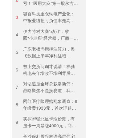
亏！“医用大麻”第一股永吉股
份转型阵痛：靠1.18亿私募
容百科技重仓钠电产业化：
收益“保盈”
3
中报业绩扭亏负债率走高，
百亿扩产承压前行
伊力特对大商“动刀”：收
4
回“小老窖”经营权，厂商一体
化收入全年增长近三成
广东老板冯康押注算力，奥
5
飞数据上半年净利猛增
123%，但总负债首超126亿
被上交所问询才说清！神驰
元
6
机电去年增收不增利背后：
关税透支订单、北美飓风骤
对话追觅全球总裁常新伟：
减
7
战略聚焦不是换赛道，我们
会长期深耕物理 AI
网红医疗险理赔乱象调查：8
8
年缴费1933元，首次理赔被
卡17天！百万医疗险“宽进严
实探华强北显卡涨价潮，有
出”困住投保人
9
显卡一周暴涨4000元，商
户：贵到我都不敢进货
长沙保利麓谷林语高层住宅