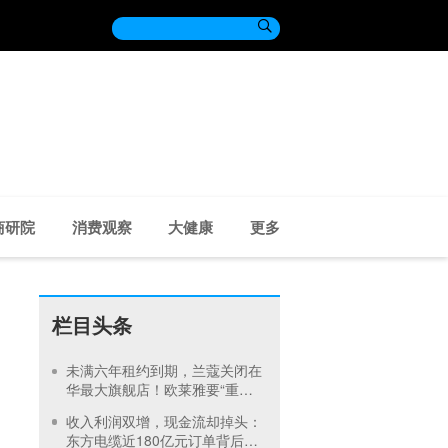

商研院
消费观察
大健康
更多
栏目头条
未满六年租约到期，兰蔻关闭在
华最大旗舰店！欧莱雅要“重
整”线下生意
收入利润双增，现金流却掉头：
东方电缆近180亿元订单背后的