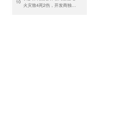
10
火灾致4死2伤，开发商独家
回应