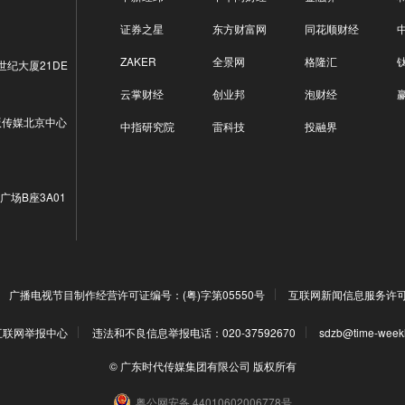
证券之星
东方财富网
同花顺财经
ZAKER
全景网
格隆汇
世纪大厦21DE
云掌财经
创业邦
泡财经
版传媒北京中心
中指研究院
雷科技
投融界
广场B座3A01
广播电视节目制作经营许可证编号：(粤)字第05550号
互联网新闻信息服务许可证编
互联网举报中心
违法和不良信息举报电话：020-37592670
sdzb@time-week
© 广东时代传媒集团有限公司 版权所有
粤公网安备 44010602006778号