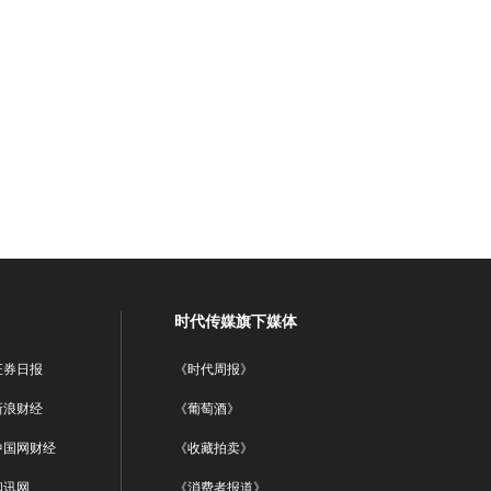
时代传媒旗下媒体
证券日报
《时代周报》
新浪财经
《葡萄酒》
中国网财经
《收藏拍卖》
和讯网
《消费者报道》