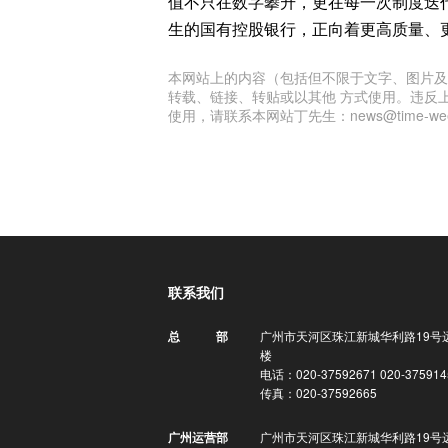
值不只在数字攀升，更在每一次制度迭
生的国有控股银行，正向着更高质量、
本网站上的内容（包括但不限于文字、图片及
转载、链接、转贴或以其他 方式使用。违反
使用，请联系本网站丁先生：news@time-week
联系我们
广州市天河区珠江新城华利路19号
总 部
楼
电话：020-37592671 020-375914
传真：020-37592665
广州市天河区珠江新城华利路19号
广州运营部