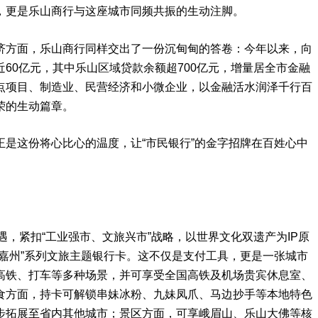
，更是乐山商行与这座城市同频共振的生动注脚。
济方面，乐山商行同样交出了一份沉甸甸的答卷：今年以来，向
60亿元，其中乐山区域贷款余额超700亿元，增量居全市金融
点项目、制造业、民营经济和小微企业，以金融活水润泽千行百
荣的生动篇章。
是这份将心比心的温度，让“市民银行”的金字招牌在百姓心中
遇，紧扣“工业强市、文旅兴市”战略，以世界文化双遗产为IP原
嘉州”系列文旅主题银行卡。这不仅是支付工具，更是一张城市
高铁、打车等多种场景，并可享受全国高铁及机场贵宾休息室、
食方面，持卡可解锁串妹冰粉、九妹凤爪、马边抄手等本地特色
步拓展至省内其他城市；景区方面，可享峨眉山、乐山大佛等核