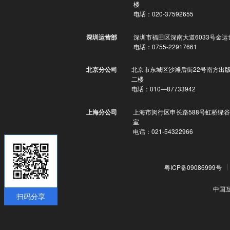
楼
电话：020-37592655
深圳市福田区深南大道6033号金运
深圳运营部
电话：0755-22917661
北京市东城区沙滩后街22号南方出
北京分公司
二楼
电话：010—87733942
上海市闵行区申长路588号虹桥绿谷
上海分公司
室
电话：021-54322966
粤ICP备09086999号
中国
扫码分享