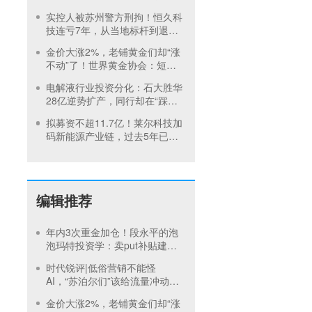
回款考验
实控人被苏州警方刑拘！恒久科
技连亏7年，从当地标杆到退市
仅10年
金价大涨2%，老铺黄金们却“涨
不动”了！世界黄金协会：短期
内首饰市场难快速回暖
电解液行业投资分化：石大胜华
28亿逆势扩产，同行却在“踩刹
车”
拟募资不超11.7亿！莱尔科技加
码新能源产业链，过去5年已定
增2次
编辑推荐
年内3次重金加仓！段永平的泡
泡玛特投资学：卖put补贴建
仓，买正股吃成长，卖call补贴
时代锐评|低俗营销不能怪
持有
AI，“苏泊尔们”该给流量冲动踩
刹车
金价大涨2%，老铺黄金们却“涨