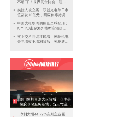
不动”了！世界黄金协会：短期
内首饰市场难快速回暖
实控人被立案！联创光电单日市
值蒸发12亿元，回应称等待调查
结果
中国大模型周调用量全球登顶：
Kimi K3击穿海外模型高溢价壁
垒，引爆全球大模型价格战
被上交所问询才说清！神驰机电
去年增收不增利背后：关税透支
订单、北美飓风骤减
厦门象屿青岛大火背后：仓库是
1
橡胶仓储服务基地，当天气温未
达预警，集团5月刚进行安全管
净利大增44.72%实则主业巨
理培训
2