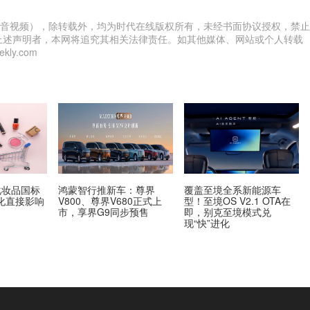
音视频），除转载外，均为时代在线版权所有，未经书面协议授权，禁止
上述声明者，本网将追究其相关法律责任。如其他媒体、网站或个人转载
ly.com
化妆品国标
鸿蒙智行推新车：尊界
覆盖至境全系新能源车
化直接影响
V800、尊界V680正式上
型！至境OS V2.1 OTA在
市，享界G9同步预售
即，别克至境模式兑
现“快”进化