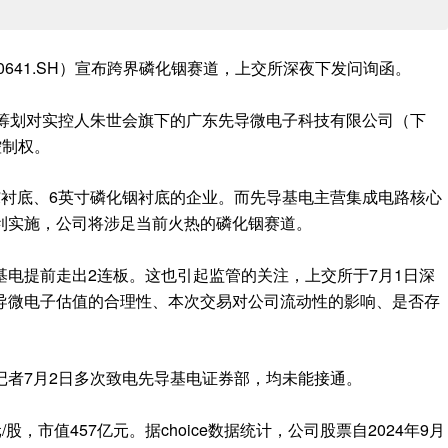
0641.SH）宣布跨界磷化铟赛道，上交所深夜下发问询函。
在筹划对实控人朱世会旗下的广东先导微电子科技有限公司（下
控制权。
镓衬底、6英寸磷化铟衬底的企业。而先导基电主营集成电路核心
利实施，公司将涉足当前火热的磷化铟赛道。
电提前走出2连板。这也引起监管的关注，上交所于7月1日深
导微电子估值的合理性、本次交易对公司流动性的影响、是否存
记者7月2日多次致电先导基电证券部，均未能接通。
/股，市值457亿元。据choice数据统计，公司股票自2024年9月