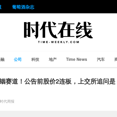
道
葡萄酒杂志
金融
公司
科技
地产
汽车
Time News
铟赛道！公告前股价2连板，上交所追问是
 时代周报