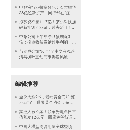
内首饰市场难快速回暖
电解液行业投资分化：石大胜华
28亿逆势扩产，同行却在“踩刹
车”
拟募资不超11.7亿！莱尔科技加
码新能源产业链，过去5年已定
增2次
中微公司上半年净利预增近3
倍：投资收益贡献过半利润，设
备研发持续突破
与参股公司“反目”？中文在线澄
清与枫叶互动商事诉讼风波，重
金押注短剧出海仍未扭亏
编辑推荐
金价大涨2%，老铺黄金们却“涨
不动”了！世界黄金协会：短期
内首饰市场难快速回暖
实控人被立案！联创光电单日市
值蒸发12亿元，回应称等待调查
结果
中国大模型周调用量全球登顶：