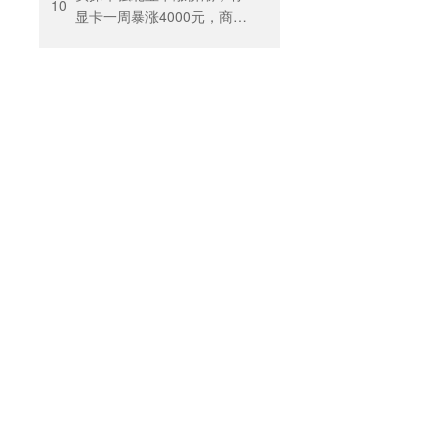
出”困住投保人
10
显卡一周暴涨4000元，商
户：贵到我都不敢进货