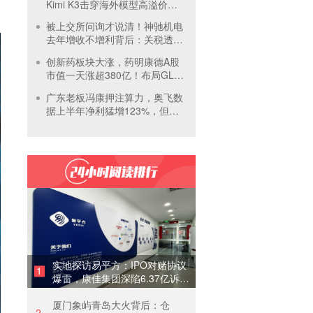
Kimi K3击穿海外模型高溢价壁
垒，引爆全球大模型价格战
被上交所问询才说清！神驰机电
去年增收不增利背后：关税透支
订单、北美飓风骤减
创新药板块大涨，药明康德A股
市值一天涨超380亿！布局GLP-
1面临竞争加剧
广东老板冯康押注算力，奥飞数
据上半年净利猛增123%，但总
负债首超126亿元
实地探访易平方：IPO对赌协议
1
爆雷，康佳集团深陷6.37亿诉讼
泥潭
厦门象屿青岛大火背后：仓
2