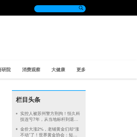

商研院
消费观察
大健康
更多
栏目头条
实控人被苏州警方刑拘！恒久科
技连亏7年，从当地标杆到退市
仅10年
金价大涨2%，老铺黄金们却“涨
不动”了！世界黄金协会：短期