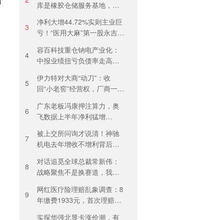
库是橡胶仓储服务基地，当
天气温未达预警，集团5月刚
净利大增44.72%实则主业巨
进行安全管理培训
3
亏！“医用大麻”第一股永吉股
份转型阵痛：靠1.18亿私募
容百科技重仓钠电产业化：
收益“保盈”
4
中报业绩扭亏负债率走高，
百亿扩产承压前行
伊力特对大商“动刀”：收
5
回“小老窖”经营权，厂商一体
化收入全年增长近三成
广东老板冯康押注算力，奥
6
飞数据上半年净利猛增
123%，但总负债首超126亿
被上交所问询才说清！神驰
元
7
机电去年增收不增利背后：
关税透支订单、北美飓风骤
对话追觅全球总裁常新伟：
减
8
战略聚焦不是换赛道，我们
会长期深耕物理 AI
网红医疗险理赔乱象调查：8
9
年缴费1933元，首次理赔被
卡17天！百万医疗险“宽进严
实探华强北显卡涨价潮，有