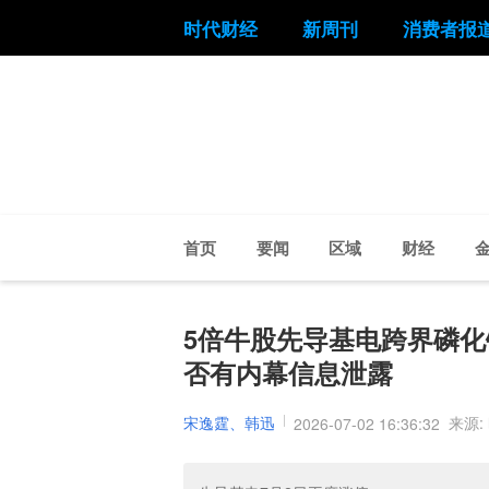
时代财经
新周刊
消费者报
首页
要闻
区域
财经
5倍牛股先导基电跨界磷化
否有内幕信息泄露
宋逸霆、韩迅
来源:
2026-07-02 16:36:32