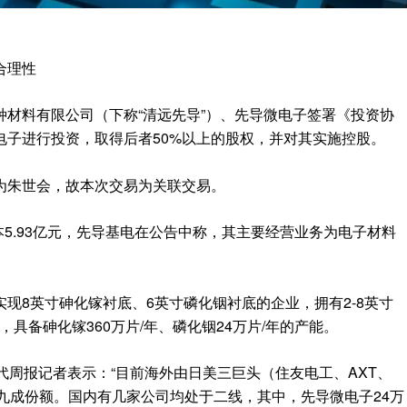
合理性
材料有限公司（下称“清远先导”）、先导微电子签署《投资协
电子进行投资，取得后者50%以上的股权，并对其实施控股。
为朱世会，故本次交易为关联交易。
本5.93亿元，先导基电在公告中称，其主要经营业务为电子材料
现8英寸砷化镓衬底、6英寸磷化铟衬底的企业，拥有2-8英寸
，具备砷化镓360万片/年、磷化铟24万片/年的产能。
代周报记者表示：“目前海外由日美三巨头（住友电工、AXT、
九成份额。国内有几家公司均处于二线，其中，先导微电子24万