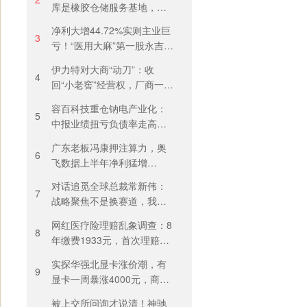
库是橡胶仓储服务基地，当
天气温未达预警，集团5月刚
净利大增44.72%实则主业巨
进行安全管理培训
3
亏！“医用大麻”第一股永吉股
份转型阵痛：靠1.18亿私募
伊力特对大商“动刀”：收
收益“保盈”
4
回“小老窖”经营权，厂商一体
化收入全年增长近三成
容百科技重仓钠电产业化：
5
中报业绩扭亏负债率走高，
百亿扩产承压前行
广东老板冯康押注算力，奥
6
飞数据上半年净利猛增
123%，但总负债首超126亿
对话追觅全球总裁常新伟：
元
7
战略聚焦不是换赛道，我们
会长期深耕物理 AI
网红医疗险理赔乱象调查：8
8
年缴费1933元，首次理赔被
卡17天！百万医疗险“宽进严
实探华强北显卡涨价潮，有
出”困住投保人
9
显卡一周暴涨4000元，商
户：贵到我都不敢进货
被上交所问询才说清！神驰