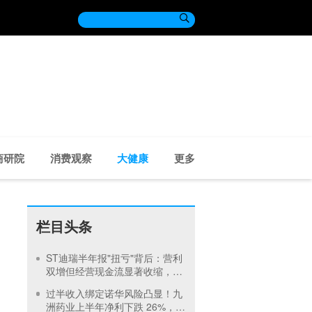

商研院
消费观察
大健康
更多
栏目头条
ST迪瑞半年报"扭亏"背后：营利
双增但经营现金流显著收缩，华
润系加持难掩短期经营困境
过半收入绑定诺华风险凸显！九
洲药业上半年净利下跌 26%，押