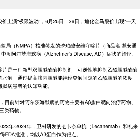
）股价上演“极限波动”，6月25日、26日，通化金马股价出现“一天
药监局（NMPA）核准签发的琥珀酸安维吖啶片（商品名:耄安通
茨海默病（Alzheimer's Disease, AD）症状的治疗。
啶片是一种新型双胆碱酯酶抑制剂，可逆性地抑制乙酰胆碱酯酶
的水解，通过提高脑内胆碱能神经突触间隙的乙酰胆碱的浓度，
海默病患者的认知功能。
，目前针对阿尔茨海默病的药物主要有Aβ蛋白靶向治疗药物、
剂三类药物。
3年-2024年，卫材研发的仑卡奈单抗（Lecanemab）和礼来
获得FDA批准，均以Aβ蛋白作为靶点。