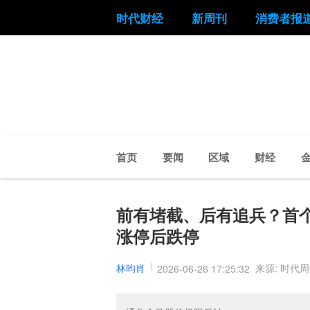
时代财经
新周刊
消费者报
首页
要闻
区域
财经
前有堵截、后有追兵？首
涨停后跌停
林昀肖
来源: 时代
2026-06-26 17:25:32