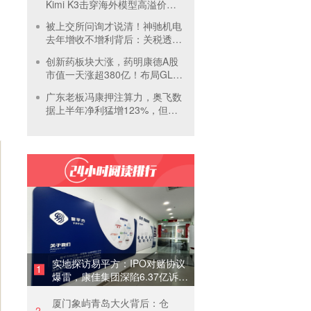
Kimi K3击穿海外模型高溢价壁
垒，引爆全球大模型价格战
被上交所问询才说清！神驰机电
去年增收不增利背后：关税透支
订单、北美飓风骤减
创新药板块大涨，药明康德A股
市值一天涨超380亿！布局GLP-
1面临竞争加剧
广东老板冯康押注算力，奥飞数
据上半年净利猛增123%，但总
负债首超126亿元
实地探访易平方：IPO对赌协议
1
爆雷，康佳集团深陷6.37亿诉讼
泥潭
厦门象屿青岛大火背后：仓
2