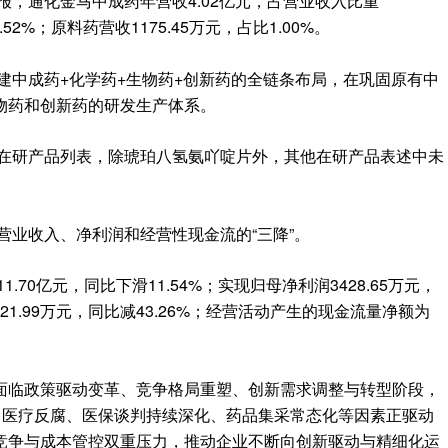
报，通化金马中成药年营收4.02亿元，占营业收入比重
.52%；原料药营收1175.45万元，占比1.00%。
构建中成药+化学药+生物药+创新药的全链条布局，在巩固原有中
物药和创新药的研发生产体系。
报在研产品列表，除琥珀八氢氨吖啶片外，其他在研产品表述中未
现营业收入、净利润和经营性现金流的“三降”。
.70亿元，同比下滑11.54%；实现归母净利润3428.65万元，
721.99万元，同比减43.26%；经营活动产生的现金流量净额为
面临政策驱动变革、竞争格局重塑、创新需求调整与转型阶段，
、医疗反腐、医保谈判持续深化、药品集采常态化等因素正驱动
竞争与成本管控双重压力，推动企业不断向创新驱动与精细化运