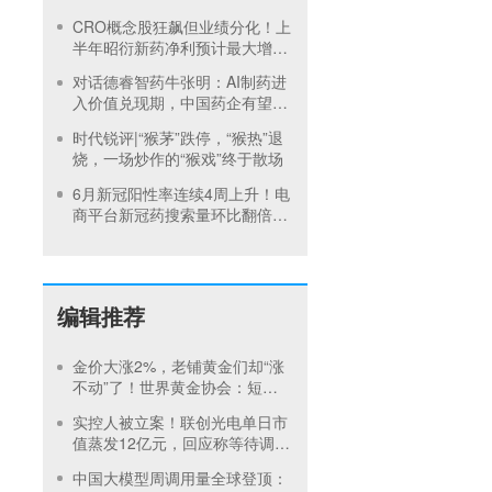
注多肽赛道谋破局
CRO概念股狂飙但业绩分化！上
半年昭衍新药净利预计最大增幅
超1000%
对话德睿智药牛张明：AI制药进
入价值兑现期，中国药企有望复
刻电车式弯道超车
时代锐评|“猴茅”跌停，“猴热”退
烧，一场炒作的“猴戏”终于散场
6月新冠阳性率连续4周上升！电
商平台新冠药搜索量环比翻倍，
专家：5天未好转需就医
编辑推荐
金价大涨2%，老铺黄金们却“涨
不动”了！世界黄金协会：短期
内首饰市场难快速回暖
实控人被立案！联创光电单日市
值蒸发12亿元，回应称等待调查
结果
中国大模型周调用量全球登顶：