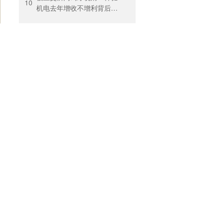
10
机电去年增收不增利背后：
关税透支订单、北美飓风骤
减