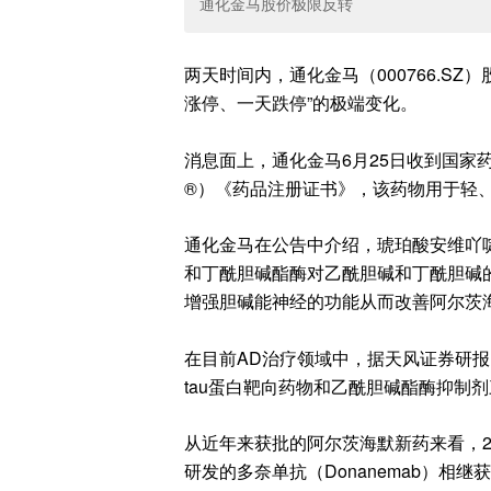
通化金马股价极限反转
两天时间内，通化金马（000766.SZ
涨停、一天跌停”的极端变化。
消息面上，通化金马6月25日收到国家
®）《药品注册证书》，该药物用于轻、中度阿尔
通化金马在公告中介绍，琥珀酸安维吖
和丁酰胆碱酯酶对乙酰胆碱和丁酰胆碱
增强胆碱能神经的功能从而改善阿尔茨
在目前AD治疗领域中，据天风证券研报
tau蛋白靶向药物和乙酰胆碱酯酶抑制
从近年来获批的阿尔茨海默新药来看，202
研发的多奈单抗（Donanemab）相继