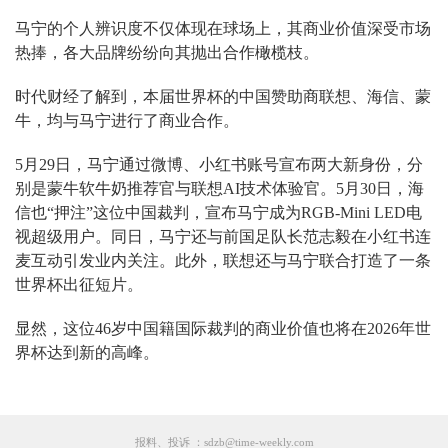
马宁的个人辨识度不仅体现在球场上，其商业价值深受市场
热捧，各大品牌纷纷向其抛出合作橄榄枝。
时代财经了解到，本届世界杯的中国赞助商联想、海信、蒙
牛，均与马宁进行了商业合作。
5月29日，马宁通过微博、小红书账号宣布两大新身份，分
别是蒙牛软牛奶推荐官与联想AI技术体验官。5月30日，海
信也“押注”这位中国裁判，宣布马宁成为RGB-Mini LED电
视超级用户。同日，马宁还与前国足队长范志毅在小红书连
麦互动引发业内关注。此外，联想还与马宁联合打造了一条
世界杯出征短片。
显然，这位46岁中国籍国际裁判的商业价值也将在2026年世
界杯达到新的高峰。
报料、投诉 ：sdzb@time-weekly.com