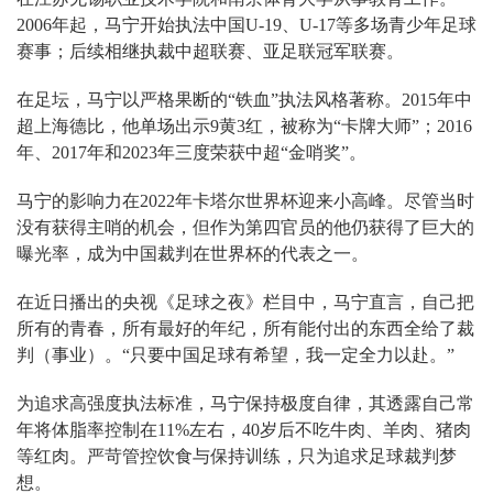
2006年起，马宁开始执法中国U-19、U-17等多场青少年足球
赛事；后续相继执裁中超联赛、亚足联冠军联赛。
在足坛，马宁以严格果断的“铁血”执法风格著称。2015年中
超上海德比，他单场出示9黄3红，被称为“卡牌大师”；2016
年、2017年和2023年三度荣获中超“金哨奖”。
马宁的影响力在2022年卡塔尔世界杯迎来小高峰。尽管当时
没有获得主哨的机会，但作为第四官员的他仍获得了巨大的
曝光率，成为中国裁判在世界杯的代表之一。
在近日播出的央视《足球之夜》栏目中，马宁直言，自己把
所有的青春，所有最好的年纪，所有能付出的东西全给了裁
判（事业）。“只要中国足球有希望，我一定全力以赴。”
为追求高强度执法标准，马宁保持极度自律，其透露自己常
年将体脂率控制在11%左右，40岁后不吃牛肉、羊肉、猪肉
等红肉。严苛管控饮食与保持训练，只为追求足球裁判梦
想。