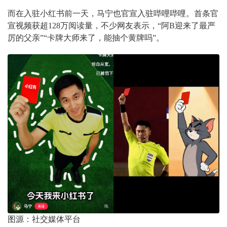
而在入驻小红书前一天，马宁也官宣入驻哔哩哔哩。首条官
宣视频获超128万阅读量，不少网友表示，“阿B迎来了最严
厉的父亲”“卡牌大师来了，能抽个黄牌吗”。
图源：社交媒体平台