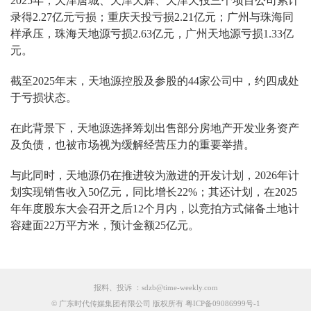
2025年，天津唐城、天津天辉、天津天投三个项目公司累计
录得2.27亿元亏损；重庆天投亏损2.21亿元；广州与珠海同
样承压，珠海天地源亏损2.63亿元，广州天地源亏损1.33亿
元。
截至2025年末，天地源控股及参股的44家公司中，约四成处
于亏损状态。
在此背景下，天地源选择筹划出售部分房地产开发业务资产
及负债，也被市场视为缓解经营压力的重要举措。
与此同时，天地源仍在推进较为激进的开发计划，2026年计
划实现销售收入50亿元，同比增长22%；其还计划，在2025
年年度股东大会召开之后12个月内，以竞拍方式储备土地计
容建面22万平方米，预计金额25亿元。
报料、投诉 ：sdzb@time-weekly.com
© 广东时代传媒集团有限公司 版权所有 粤ICP备09086999号-1